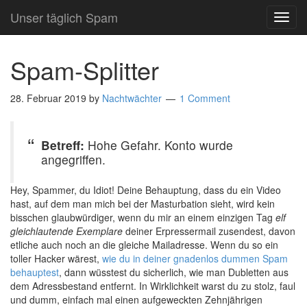
Unser täglich Spam
TOG
NAVI
Spam-Splitter
28. Februar 2019
by
Nachtwächter
1 Comment
Betreff:
Hohe Gefahr. Konto wurde
angegriffen.
Hey, Spammer, du Idiot! Deine Behauptung, dass du ein Video
hast, auf dem man mich bei der Masturbation sieht, wird kein
bisschen glaubwürdiger, wenn du mir an einem einzigen Tag
elf
gleichlautende Exemplare
deiner Erpressermail zusendest, davon
etliche auch noch an die gleiche Mailadresse. Wenn du so ein
toller Hacker wärest,
wie du in deiner gnadenlos dummen Spam
behauptest
, dann wüsstest du sicherlich, wie man Dubletten aus
dem Adressbestand entfernt. In Wirklichkeit warst du zu stolz, faul
und dumm, einfach mal einen aufgeweckten Zehnjährigen