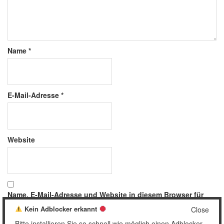
Name
*
E-Mail-Adresse
*
Website
Name, E-Mail-Adresse und Website in diesem Browser für
meinen nächsten Kommentar speichern.
Kein Adblocker erkannt
Close
Bitte installieren Sie so schnell wie möglich einen Adblocker