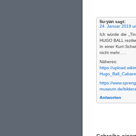
liu-yan
sagt:
24. Januar 2019 u
Ich würde die „Ti
HUGO BALL rezit
In einer Kurt-Schw
nicht mehr…..
Näheres:
https://upload.wik
Hugo_Ball_Cabaret
https://www.spreng
museum.de/bildera
Antworten