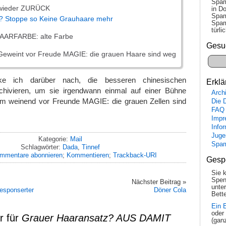
Spam
 wieder ZURÜCK
in Do
Spam
? Stoppe so
Keine Grauhaare mehr
Spam
tür­l
AARFARBE: alte Farbe
Gesu
eweint vor Freude MAGIE: die grauen Haare sind weg
e ich darüber nach, die besseren chinesischen
Erklä
chivieren, um sie irgendwann einmal auf einer Bühne
Arch
um weinend vor Freunde MAGIE: die grauen Zellen sind
Die 
FAQ
Impr
Info
Juge
Kategorie:
Mail
Spa
Schlagwörter:
Dada
,
Tinnef
mmentare abonnieren
;
Kommentieren
;
Trackback-URI
Gesp
Sie 
Spen
Nächster Beitrag »
unte
gesponserter
Döner Cola
Bette
Ein 
oder
r für
Grauer Haaransatz? AUS DAMIT
(gan