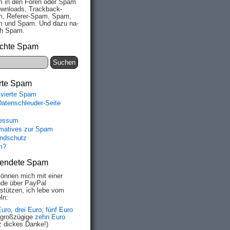
 in den Fo­ren oder Spam
wn­loads, Track­back-
, Re­fe­rer-Spam, Spam,
 und Spam. Und da­zu na­
ich Spam.
chte Spam
rte Spam
ivierte Spam
Datenschleuder-Seite
essum
rmatives zur Spam
ndschutz
m?
endete Spam
können mich mit einer
de über PayPal
rstützen, ich lebe vom
ln:
Euro
,
drei Euro
,
fünf Euro
 großzügige
zehn Euro
z dickes Danke!)