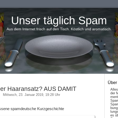
Unser täglich Spam
Aus dem Internet frisch auf den Tisch. Köstlich und aromatisch.
Über
er Haaransatz? AUS DAMIT
Alle
der 
Mittwoch, 23. Januar 2019, 19:28 Uhr
men­t
Spam
Spam
bung
ossene spamdeutsche Kurzgeschichte
lungs
es ü