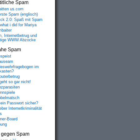
itliche Spam
bitten us.com
erste Spam (englisch)
fick 2.0: Spaß mit Spam
 what i did for Mariya
baiter
, Internetbetrug und
tige WWW Abzocke
ahe Spam
speist
auseam
eswehrfragebogen im
fkasten?
uterbetrug
geht so gar nicht!
nzparasiten
nnspiele
belmatsch
mein Passwort sicher?
ber Internetkriminalität
s
aner-Board
bung
s gegen Spam