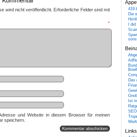
en Kommentar
Appet
419.
 wird nicht veröffentlicht.
Erforderliche Felder sind mit
Die 
Hirn
mmentar
*
I did
Scam
Spam
sons
Bein
Abge
AdN
Bund
Brie
Comp
Das 
Fina
Gewi
Gnob
Ist 
Ratge
SEO
Adresse und Website in diesem Browser für meinen
Troj
r speichern.
Wer
Link