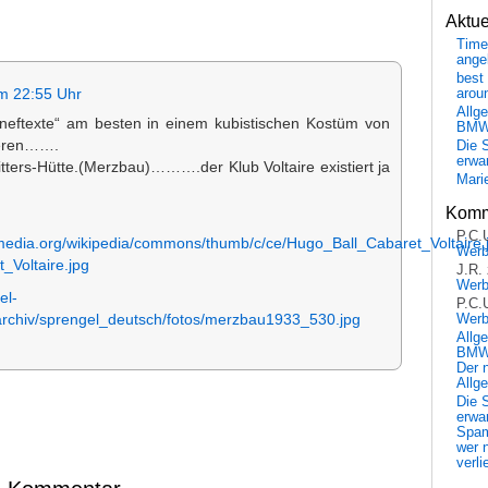
Aktu
Time
ange
best 
arou
m 22:55 Uhr
Allg
nneftexte“ am besten in einem kubistischen Kostüm von
BM
ieren…….
Die 
erwar
itters-Hütte.(Merzbau)……….der Klub Voltaire existiert ja
Mari
Komm
P.C.
imedia.org/wikipedia/commons/thumb/c/ce/Hugo_Ball_Cabaret_Voltaire.
Wer
_Voltaire.jpg
J.R.
Wer
el-
P.C.
Wer
rchiv/sprengel_deutsch/fotos/merzbau1933_530.jpg
Allg
BMW 
Der 
Allg
Die 
erwar
Spa
wer n
verli