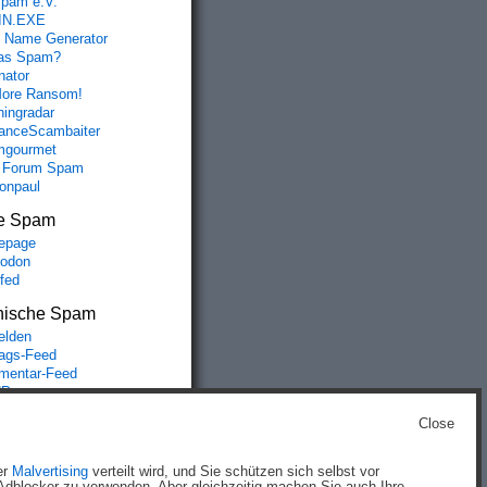
spam e.V.
IN.EXE
 Name Generator
das Spam?
nator
ore Ransom!
hingradar
nceScambaiter
mgourmet
 Forum Spam
fonpaul
e Spam
epage
odon
lfed
nische Spam
lden
rags-Feed
entar-Feed
Press.org
Close
g
)
er
Malvertising
verteilt wird, und Sie schützen sich selbst vor