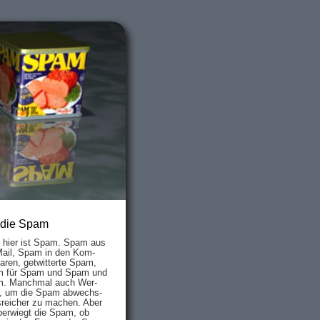
 die Spam
s hier ist Spam. Spam aus
Mail, Spam in den Kom­
aren, ge­twit­ter­te Spam,
 für Spam und Spam und
. Manch­mal auch Wer­
, um die Spam ab­wechs­
­reich­er zu mach­en. Aber
ber­wiegt die Spam, ob