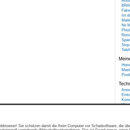
Anti
BRA
Fake
Ist 
Maili
No M
Phis
Roma
Spa
Stop
Tele
Mein
Hom
Mast
Pixe
Tech
Anme
Eint
Komm
Word
Ein genussvolles Blog von
Elias Schwerdtfeger
(
Lizenz
,
Datenschutzerklärun
 Webbrowser! Sie schützen damit die Ihren Computer vor Schadsoftware, die üb
Beiträge (RSS)
und
Kommentare (RSS)
.