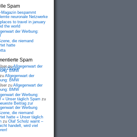
elle Spam
-Magazin bespammt
lernte neuronale Netzwerke
places to travel in january
nd the world
egenwart der Werbung:
W
Szene, die niemand
tet hatte
etta
entierte Spam
User
zu
Allgegenwart der
jpg/255px-
bung: BMW
zu
Allgegenwart der
bung: BMW
User
zu
Allgegenwart der
bung: BMW
egenwart der Werbung:
« Unser täglich Spam
zu
neueste Beitrag zur
egenwart der Werbung
Szene, die niemand
tet hatte « Unser täglich
m
zu
Olaf Scholz warnt –
icht handelt, wird viel
eren!