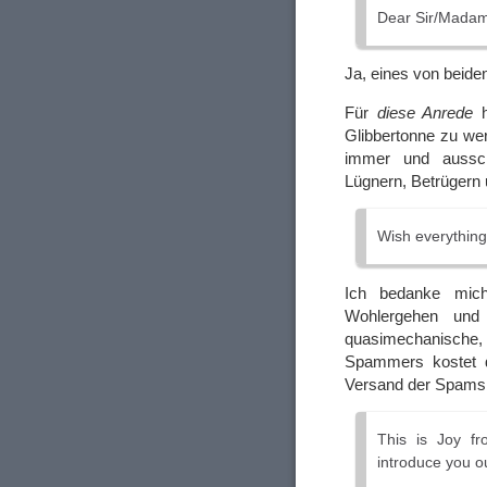
Dear Sir/Madam
Ja, eines von beid
Für
diese Anrede
h
Glibbertonne zu wer
immer und ausschl
Lügnern, Betrügern
Wish everything
Ich bedanke mich
Wohlergehen und 
quasimechanische, i
Spammers kostet 
Versand der Spams
This is Joy fr
introduce you ou