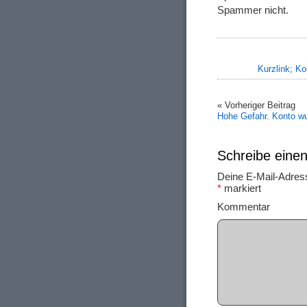
Spammer nicht.
Kurzlink
;
Ko
« Vorheriger Beitrag
Hohe Gefahr. Konto wu
Schreibe ein
Deine E-Mail-Adresse
*
markiert
Ko