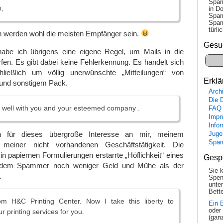
Spam
,
in Do
Spam
Spam
tür­l
en werden wohl die meisten Empfänger sein.
Gesu
abe ich übrigens eine eigene Regel, um Mails in die
fen. Es gibt dabei keine Fehlerkennung. Es handelt sich
ießlich um völlig unerwünschte „Mitteilungen“ von
Erklä
 und sonstigem Pack.
Arch
Die 
 well with you and your esteemed company .
FAQ
Impr
Info
 für dieses übergroße Interesse an mir, meinem
Juge
Spa
meiner nicht vorhandenen Geschäftstätigkeit. Die
n papiernen Formulierungen erstarrte „Höflichkeit“ eines
Gesp
dem Spammer noch weniger Geld und Mühe als der
Sie 
.
Spen
unte
Bette
om H&C Printing Center. Now I take this liberty to
Ein 
oder
r printing services for you.
(gan