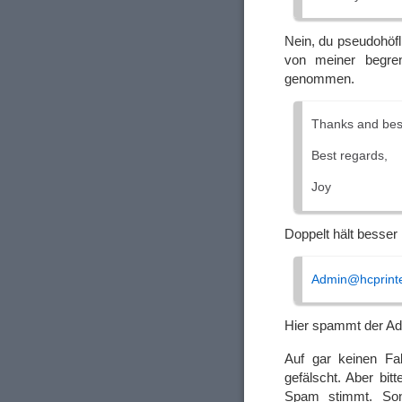
Nein, du pseudohöfl
von meiner begre
genommen.
Thanks and bes
Best regards,
Joy
Doppelt hält besser
Admin@hcprint
Hier spammt der Adm
Auf gar keinen Fal
gefälscht. Aber bit
Spam stimmt. Sons