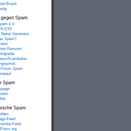
aner-Board
bung
s gegen Spam
spam e.V.
IN.EXE
 Name Generator
das Spam?
nator
ore Ransom!
hingradar
nceScambaiter
mgourmet
 Forum Spam
fonpaul
e Spam
epage
odon
lfed
nische Spam
lden
rags-Feed
entar-Feed
Press.org