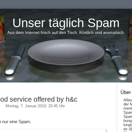
Unser täglich Spam
Aus dem Internet frisch auf den Tisch. Köstlich und aromatisch.
Über
od service offered by h&c
Alle
der 
Montag, 7. Januar 2019, 20:45 Uhr
men­t
Spam
Spam
bung
 nur eine Spam.
lungs
es ü