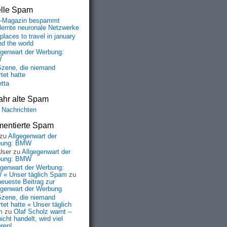
elle Spam
-Magazin bespammt
lernte neuronale Netzwerke
places to travel in january
nd the world
egenwart der Werbung:
W
Szene, die niemand
tet hatte
etta
ahr alte Spam
 Nachrichten
entierte Spam
zu
Allgegenwart der
bung: BMW
User
zu
Allgegenwart der
bung: BMW
egenwart der Werbung:
« Unser täglich Spam
zu
neueste Beitrag zur
egenwart der Werbung
Szene, die niemand
tet hatte « Unser täglich
m
zu
Olaf Scholz warnt –
icht handelt, wird viel
eren!