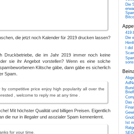
Die 
erwar
Spa
Bitc
Appet
419.
nschen, die jetzt noch Kalender für 2019 drucken lassen?
Die 
Hirn
I did
Scam
ch Druckbetriebe, die im Jahr 2019 immer noch keine
Spam
der sie ihr Angebot vorstellen? Wenn es eine solche
sons
 spambeworbenen Klitsche gäbe, dann gäbe es sicherlich
Bein
der Spam.
Abge
AdN
Bund
 by competitive price enjoy high popularity all over the
Brie
terested , welcome to reply me at any time .
Comp
Das 
Fina
tsche! Mit höchster Qualität und billigen Preisen. Eigentlich
Gewi
n die nur in illegaler und asozialer Spam kennenlernt.
Gnob
Ist 
Ratge
anks for your time.
SEO