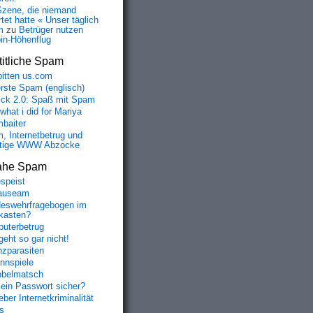
Szene, die niemand
tet hatte « Unser täglich
m
zu
Betrüger nutzen
oin-Höhenflug
itliche Spam
bitten us.com
erste Spam (englisch)
fick 2.0: Spaß mit Spam
 what i did for Mariya
baiter
, Internetbetrug und
tige WWW Abzocke
ahe Spam
speist
auseam
eswehrfragebogen im
fkasten?
uterbetrug
geht so gar nicht!
nzparasiten
nnspiele
belmatsch
mein Passwort sicher?
ber Internetkriminalität
s