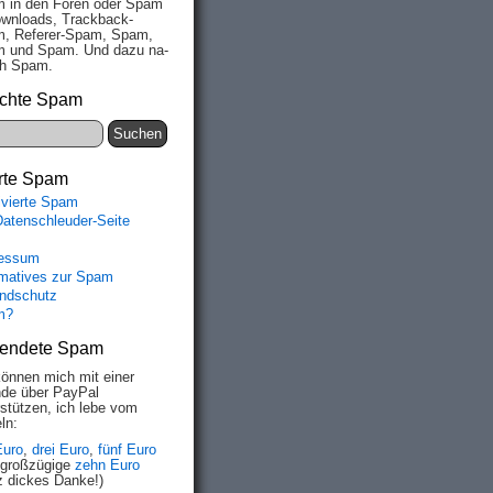
 in den Fo­ren oder Spam
wn­loads, Track­back-
, Re­fe­rer-Spam, Spam,
 und Spam. Und da­zu na­
ich Spam.
chte Spam
rte Spam
ivierte Spam
Datenschleuder-Seite
essum
rmatives zur Spam
ndschutz
m?
endete Spam
können mich mit einer
de über PayPal
rstützen, ich lebe vom
ln:
Euro
,
drei Euro
,
fünf Euro
 großzügige
zehn Euro
z dickes Danke!)