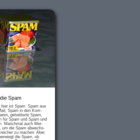
 die Spam
s hier ist Spam. Spam aus
Mail, Spam in den Kom­
aren, ge­twit­ter­te Spam,
 für Spam und Spam und
. Manch­mal auch Wer­
, um die Spam ab­wechs­
­reich­er zu mach­en. Aber
ber­wiegt die Spam, ob