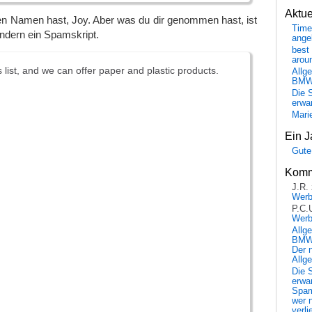
Aktu
en Namen hast, Joy. Aber was du dir genommen hast, ist
Time
sondern ein Spamskript.
ange
best 
arou
 list, and we can offer paper and plastic products.
Allg
BM
Die 
erwar
Mari
Ein J
Gute
Komm
J.R.
Wer
P.C.
Wer
Allg
BMW 
Der 
Allg
Die 
erwar
Spa
wer n
verli