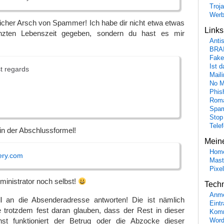
Troj
Wer
icher Arsch von Spammer! Ich habe dir nicht etwa etwas
Link
nzten Lebenszeit gegeben, sondern du hast es mir
Anti
BRA
Fake
Ist 
t regards
Maili
No M
Phis
Roma
Spa
Stop
Tele
 in der Abschlussformel!
Mein
Hom
ery.com
Mast
Pixe
inistrator noch selbst!
Tech
Anme
l an die Absenderadresse antworten! Die ist nämlich
Eint
te trotzdem fest daran glauben, dass der Rest in dieser
Komm
t funktioniert der Betrug oder die Abzocke dieser
Word