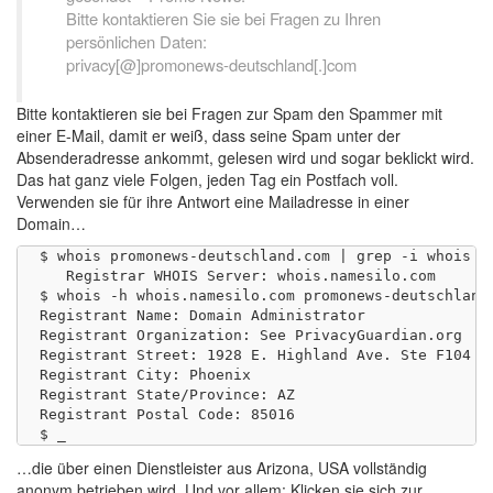
Bitte kontaktieren Sie sie bei Fragen zu Ihren
persönlichen Daten:
privacy[@]promonews-deutschland[.]com
Bitte kontaktieren sie bei Fragen zur Spam den Spammer mit
einer E-Mail, damit er weiß, dass seine Spam unter der
Absenderadresse ankommt, gelesen wird und sogar beklickt wird.
Das hat ganz viele Folgen, jeden Tag ein Postfach voll.
Verwenden sie für ihre Antwort eine Mailadresse in einer
Domain…
$ whois promonews-deutschland.com | grep -i whois | 
   Registrar WHOIS Server: whois.namesilo.com

$ whois -h whois.namesilo.com promonews-deutschland.
Registrant Name: Domain Administrator

Registrant Organization: See PrivacyGuardian.org

Registrant Street: 1928 E. Highland Ave. Ste F104 PM
Registrant City: Phoenix

Registrant State/Province: AZ

Registrant Postal Code: 85016

…die über einen Dienstleister aus Arizona, USA vollständig
anonym betrieben wird. Und vor allem: Klicken sie sich zur