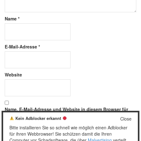
Name
*
E-Mail-Adresse
*
Website
Name, E-Mail-Adresse und Website in diesem Browser für
meinen nächsten Kommentar speichern.
Kein Adblocker erkannt
Close
Bitte installieren Sie so schnell wie möglich einen Adblocker
für ihren Webbrowser! Sie schützen damit die Ihren
Computer vor Schadsoftware, die über
Malvertising
verteilt