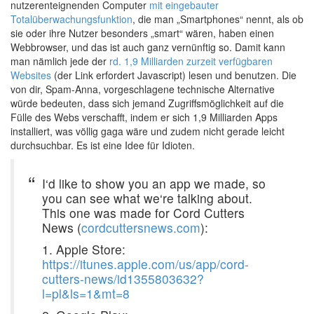
nutzerenteignenden Computer
mit eingebauter
Totalüberwachungsfunktion
, die man „Smartphones“ nennt, als ob
sie oder ihre Nutzer besonders „smart“ wären, haben einen
Webbrowser, und das ist auch ganz vernünftig so. Damit kann
man nämlich jede der
rd. 1,9 Milliarden zurzeit verfügbaren
Websites
(der Link erfordert Javascript) lesen und benutzen. Die
von dir, Spam-Anna, vorgeschlagene technische Alternative
würde bedeuten, dass sich jemand Zugriffsmöglichkeit auf die
Fülle des Webs verschafft, indem er sich 1,9 Milliarden Apps
installiert, was völlig gaga wäre und zudem nicht gerade leicht
durchsuchbar. Es ist eine Idee für Idioten.
I‘d like to show you an app we made, so
you can see what we‘re talking about.
This one was made for Cord Cutters
News (
cordcuttersnews.com
):
1. Apple Store:
https://itunes.apple.com/us/app/cord-
cutters-news/id1355803632?
l=pl&ls=1&mt=8