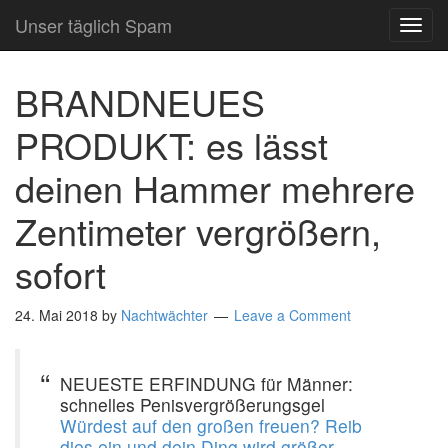
Unser täglich Spam
TOG
NAVI
BRANDNEUES
PRODUKT: es lässt
deinen Hammer mehrere
Zentimeter vergrößern,
sofort
24. Mai 2018
by
Nachtwächter
Leave a Comment
NEUESTE ERFINDUNG für Männer:
schnelles Penisvergrößerungsgel
Würdest auf den großen freuen? Reib
dies ein und dein Ding wird größer