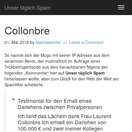
Unser täglich Spam
TOG
NAVI
Collonbre
21. Mai 2018
by
Nachtwächter
Leave a Comment
So nannte sich der Mugu mit seiner IP-Adresse aus dem
verarmten Benin, der mutmaßlich im Auftrage einer
Trickbetrügerbande aus dem benachbarten Nigeria den
folgenden „Kommentar“ hier auf
Unser täglich Spam
hinterlassen wollte, aber zum Glück für den Rest der Welt am
Spamfilter scheiterte:
Testimonial für den Erhalt eines
Darlehens zwischen Privatpersonen
Ich fand das Lächeln dank Frau Laurent
Collonbre Ich erhielt ein Darlehen von
100.000 € und zwei meiner Kollegen