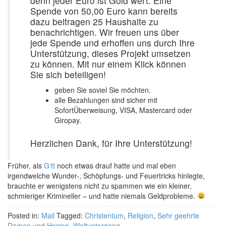
denn jeder Euro ist Gold wert. Eine
Spende von 50,00 Euro kann bereits
dazu beitragen 25 Haushalte zu
benachrichtigen. Wir freuen uns über
jede Spende und erhoffen uns durch Ihre
Unterstützung, dieses Projekt umsetzen
zu können. Mit nur einem Klick können
Sie sich beteiligen!
geben Sie soviel Sie möchten.
alle Bezahlungen sind sicher mit
SofortÜberweisung, VISA, Mastercard oder
Giropay.
Herzlichen Dank, für Ihre Unterstützung!
Früher, als
G‘tt
noch etwas drauf hatte und mal eben
irgendwelche Wunder-, Schöpfungs- und Feuertricks hinlegte,
brauchte er wenigstens nicht zu spammen wie ein kleiner,
schmieriger Krimineller – und hatte niemals Geldprobleme.
Posted in:
Mail
Tagged:
Christentum
,
Religion
,
Sehr geehrte
Damen und Herren
,
Weltuntergang