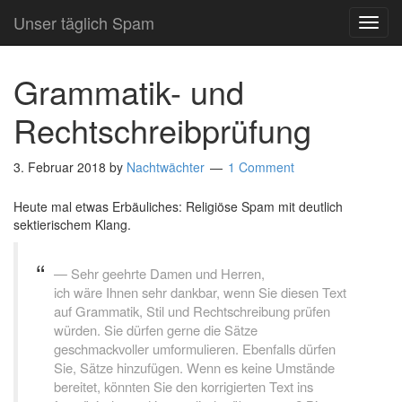
Unser täglich Spam
TOG
NAVI
Grammatik- und
Rechtschreibprüfung
3. Februar 2018
by
Nachtwächter
1 Comment
Heute mal etwas Erbäuliches: Religiöse Spam mit deutlich
sektierischem Klang.
Sehr geehrte Damen und Herren,
ich wäre Ihnen sehr dankbar, wenn Sie diesen Text
auf Grammatik, Stil und Rechtschreibung prüfen
würden. Sie dürfen gerne die Sätze
geschmackvoller umformulieren. Ebenfalls dürfen
Sie, Sätze hinzufügen. Wenn es keine Umstände
bereitet, könnten Sie den korrigierten Text ins