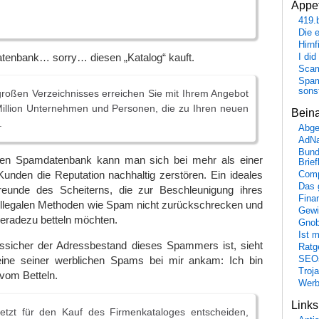
Appet
419.
Die 
Hirn
enbank… sorry… diesen „Katalog“ kauft.
I did
Scam
Spam
sons
 großen Verzeichnisses erreichen Sie mit Ihrem Angebot
Million Unternehmen und Personen, die zu Ihren neuen
Bein
.
Abge
AdN
Bund
oßen Spamdatenbank kann man sich bei mehr als einer
Brie
r Kunden die Reputation nachhaltig zerstören. Ein ideales
Comp
Das 
reunde des Scheiterns, die zur Beschleunigung ihres
Fina
 illegalen Methoden wie Spam nicht zurückschrecken und
Gewi
radezu betteln möchten.
Gnob
Ist 
ssicher der Adressbestand dieses Spammers ist, sieht
Ratge
SEO
ine seiner werblichen Spams bei mir ankam: Ich bin
Troj
vom Betteln.
Wer
Link
 jetzt für den Kauf des Firmenkataloges entscheiden,