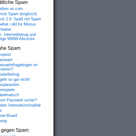
itliche Spam
bitten us.com
erste Spam (englisch)
fick 2.0: Spaß mit Spam
 what i did for Mariya
baiter
, Internetbetrug und
tige WWW Abzocke
ahe Spam
speist
auseam
eswehrfragebogen im
fkasten?
uterbetrug
geht so gar nicht!
nzparasiten
nnspiele
belmatsch
mein Passwort sicher?
ber Internetkriminalität
s
aner-Board
bung
s gegen Spam