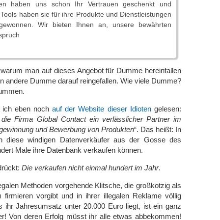
en haben uns schon Ihr Vertrauen geschenkt und
r Tools haben sie für ihre Produkte und Dienstleistungen
ewonnen. Wir bieten Ihnen an, unsere bewährten
spruch
, warum man auf dieses Angebot für Dumme hereinfallen
hon andere Dumme darauf reingefallen. Wie viele Dumme?
ummen.
 ich eben noch
auf der Website dieser Idioten
gelesen:
 die Firma Global Contact ein verlässlicher Partner im
ngewinnung und Bewerbung von Produkten
“. Das heißt: In
n diese windigen Datenverkäufer aus der Gosse des
undert Male ihre Datenbank verkaufen können.
drückt:
Die verkaufen nicht einmal hundert im Jahr
.
llegalen Methoden vorgehende Klitsche, die großkotzig als
 firmieren vorgibt und in ihrer illegalen Reklame völlig
s ihr Jahresumsatz unter 20.000 Euro liegt, ist ein ganz
er! Von deren Erfolg müsst ihr alle etwas abbekommen!