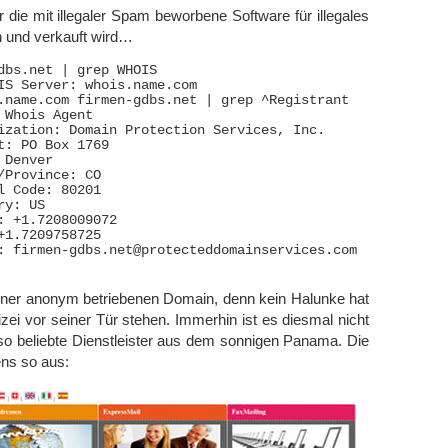
r die mit illegaler Spam beworbene Software für illegales
 und verkauft wird…
dbs.net | grep WHOIS

IS Server: whois.name.com

.name.com firmen-gdbs.net | grep ^Registrant

 Whois Agent 

ization: Domain Protection Services, Inc. 

t: PO Box 1769  

Denver 

/Province: CO 

l Code: 80201 

y: US 

: +1.7208009072 

+1.7209758725 

: firmen-gdbs.net@protecteddomainservices.com 

iner anonym betriebenen Domain, denn kein Halunke hat
izei vor seiner Tür stehen. Immerhin ist es diesmal nicht
o beliebte Dienstleister aus dem sonnigen Panama. Die
ens so aus: