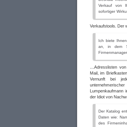
Verkauf von I
sofortiger Wirk
Verkaufstools. Der
Ich biete Ihne
an, in dem Si
Firmenmanager 
…Adresslisten von
Mail, im Briefkast
Vernunft bei je
unternehmerisch
Lumpenkaufmann in
der Idiot von Nac
Der Katalog ent
Daten wie: Nam
des Firmeninh