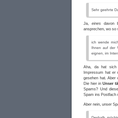
Sehr geehrte D
Ja,
eines
davon bi
ansprechen, wo so w
ich wende mich
Ihnen auf der
eignen, im Inte
Aha, da hat sich 
Impressum hat er n
gesehen hat. Aber 
Die hier in
Unser t
Spams? Und diese „
Spam ins Postfach 
Aber nein, unser S
Deshalb möchte