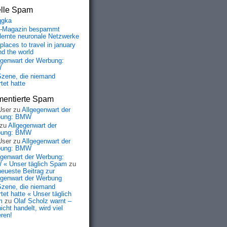
elle Spam
qgka
-Magazin bespammt
lernte neuronale Netzwerke
places to travel in january
nd the world
egenwart der Werbung:
W
Szene, die niemand
tet hatte
entierte Spam
User
zu
Allgegenwart der
bung: BMW
zu
Allgegenwart der
bung: BMW
User
zu
Allgegenwart der
bung: BMW
egenwart der Werbung:
« Unser täglich Spam
zu
neueste Beitrag zur
egenwart der Werbung
Szene, die niemand
tet hatte « Unser täglich
m
zu
Olaf Scholz warnt –
icht handelt, wird viel
eren!