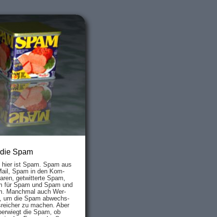
 die Spam
s hier ist Spam. Spam aus
Mail, Spam in den Kom­
aren, ge­twit­ter­te Spam,
 für Spam und Spam und
. Manch­mal auch Wer­
, um die Spam ab­wechs­
­reich­er zu mach­en. Aber
ber­wiegt die Spam, ob