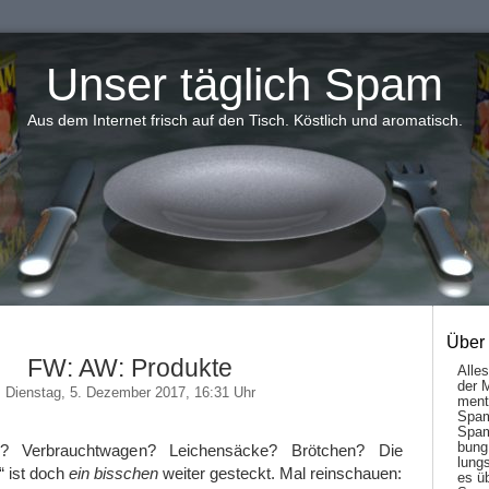
Unser täglich Spam
Aus dem Internet frisch auf den Tisch. Köstlich und aromatisch.
Über
FW: AW: Produkte
Alle
der 
Dienstag, 5. Dezember 2017, 16:31 Uhr
men­t
Spam
Spam
bung
? Verbrauchtwagen? Leichensäcke? Brötchen? Die
lungs
“ ist doch
ein bisschen
weiter gesteckt. Mal reinschauen:
es ü