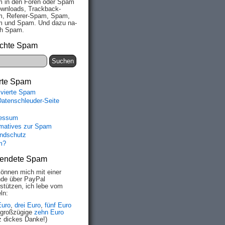
 in den Fo­ren oder Spam
wn­loads, Track­back-
, Re­fe­rer-Spam, Spam,
 und Spam. Und da­zu na­
ich Spam.
chte Spam
rte Spam
ivierte Spam
Datenschleuder-Seite
essum
rmatives zur Spam
ndschutz
m?
endete Spam
können mich mit einer
de über PayPal
rstützen, ich lebe vom
ln:
Euro
,
drei Euro
,
fünf Euro
 großzügige
zehn Euro
z dickes Danke!)