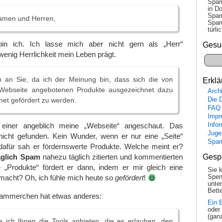
Spam
in Do
Spam
amen und Herren,
Spam
tür­l
n ich. Ich lasse mich aber nicht gern als „Herr“
Gesu
enig Herrlichkeit mein Leben prägt.
 an Sie, da ich der Meinung bin, dass sich die von
Erklä
 Webseite angebotenen Produkte ausgezeichnet dazu
Arch
Die 
rnet gefördert zu werden.
FAQ
Impr
Info
einer angeblich meine „Webseite“ angeschaut. Das
Juge
icht gefunden. Kein Wunder, wenn er nur eine „Seite“
Spa
dafür sah er fördernswerte Produkte. Welche meint er?
Gesp
äglich Spam
nahezu täglich zitierten und kommentierten
Produkte“ fördert er dann, indem er mir gleich eine
Sie 
Spen
macht? Oh, ich fühle mich heute so
gefördert
!
unte
Bette
pammerchen hat etwas anderes:
Ein 
oder
(gan
 ich Ihnen die Tools anbieten, die es erlauben, den