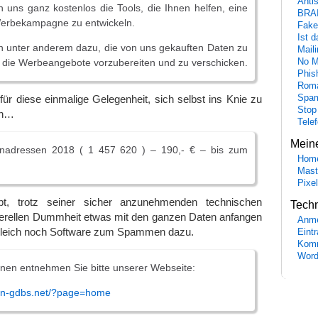
Anti
n uns ganz kostenlos die Tools, die Ihnen helfen, eine
BRA
Werbekampagne zu entwickeln.
Fake
Ist 
n unter anderem dazu, die von uns gekauften Daten zu
Maili
die Werbeangebote vorzubereiten und zu verschicken.
No M
Phis
Roma
Spa
 für diese einmalige Gelegenheit, sich selbst ins Knie zu
Stop
ch…
Tele
Mein
enadressen 2018 ( 1 457 620 ) – 190,- € – bis zum
Hom
Mast
Pixe
t, trotz seiner sicher anzunehmenden technischen
Tech
nerellen Dummheit etwas mit den ganzen Daten anfangen
Anme
gleich noch Software zum Spammen dazu.
Eint
Komm
Word
nen entnehmen Sie bitte unserer Webseite:
men-gdbs.net/?page=home