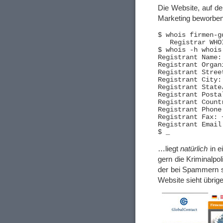
Die Website, auf de
Marketing beworben
$ whois firmen-g
   Registrar WHO
$ whois -h whois
Registrant Name:
Registrant Organ
Registrant Stree
Registrant City: 
Registrant State
Registrant Posta
Registrant Countr
Registrant Phone
Registrant Fax: 
Registrant Email
…liegt
natürlich
in e
gern die Kriminalpol
der bei Spammern s
Website sieht übrig