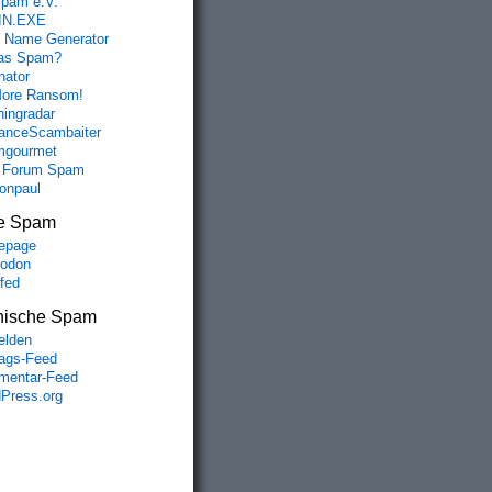
spam e.V.
IN.EXE
 Name Generator
das Spam?
nator
ore Ransom!
hingradar
nceScambaiter
mgourmet
 Forum Spam
fonpaul
e Spam
epage
odon
lfed
nische Spam
lden
rags-Feed
entar-Feed
Press.org