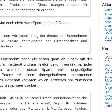
hren Produkten und Dienstleistungen beinahe mit
Aktu
ung und auch mehrfach zu erhöhen.
xdie
Time
ange
best 
 wird doch nicht etwa Spam meinen? Oder…
arou
Allg
BM
n einen Adressenkatalog der deutschen Unternehmen
Die 
e direkte Kontaktdaten der Firmenbesitzer und
erwar
finden können.
Komm
P.C.
Wer
 Unternehmungen, die schon ganz viel Spam mit der
J.R.
en, im Faxgerät und am Telefon bekommen und bar jeder
Wer
der einzelnen dieser Spams voller ungezügelter
P.C.
Wer
er Potenz mit einem dahergelaufenen spammenden
Allg
s Geschäft kommen wollen. Letzteres soll zumindest
BMW 
Der 
hwuchsspammer glauben…
Allg
Die 
erwar
hält 1.457.620 deutsche Firmen und beinhaltet solche
Spa
wer n
en der Firma, Firmenanschrift, Region, Kontaktdaten
verli
abers oder des Managers, E-Mail-Adresse, Telefon,