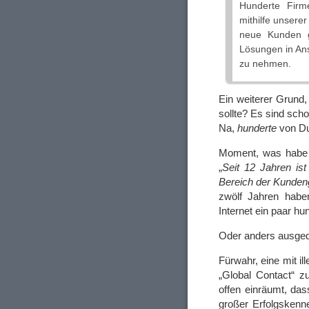
Hunderte Firm
mithilfe unsere
neue Kunden g
Lösungen in An
zu nehmen.
Ein weiterer Grund
sollte? Es sind sc
Na,
hunderte
von D
Moment, was habe
„
Seit 12 Jahren ist
Bereich der Kunde
zwölf Jahren habe
Internet ein paar h
Oder anders ausge
Fürwahr, eine mit i
„Global Contact“ zu
offen einräumt, das
großer Erfolgskenn