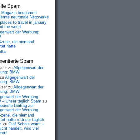
elle Spam
-Magazin bespammt
lernte neuronale Netzwerke
places to travel in january
nd the world
egenwart der Werbung:
W
Szene, die niemand
tet hatte
etta
entierte Spam
User
zu
Allgegenwart der
bung: BMW
zu
Allgegenwart der
bung: BMW
User
zu
Allgegenwart der
bung: BMW
egenwart der Werbung:
« Unser täglich Spam
zu
neueste Beitrag zur
egenwart der Werbung
Szene, die niemand
tet hatte « Unser täglich
m
zu
Olaf Scholz warnt –
icht handelt, wird viel
eren!