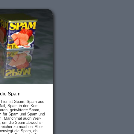
 die Spam
s hier ist Spam. Spam aus
Mail, Spam in den Kom­
aren, ge­twit­ter­te Spam,
 für Spam und Spam und
. Manch­mal auch Wer­
, um die Spam ab­wechs­
­reich­er zu mach­en. Aber
ber­wiegt die Spam, ob