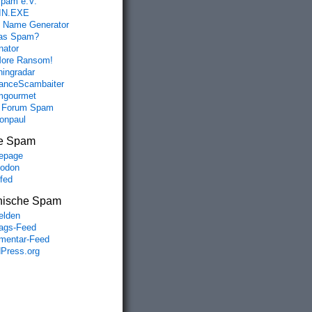
spam e.V.
IN.EXE
 Name Generator
das Spam?
nator
ore Ransom!
hingradar
nceScambaiter
mgourmet
 Forum Spam
fonpaul
e Spam
epage
odon
lfed
nische Spam
lden
rags-Feed
entar-Feed
Press.org