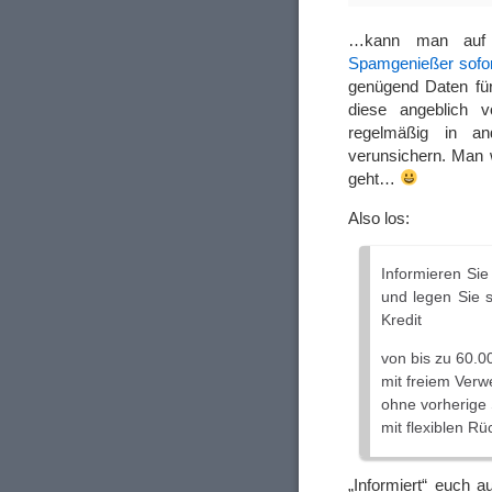
…kann man auf 
Spamgenießer sofort
genügend Daten für
diese angeblich 
regelmäßig in an
verunsichern. Man w
geht…
Also los:
Informieren Sie
und legen Sie 
Kredit
von bis zu 60.0
mit freiem Ver
ohne vorherige
mit flexiblen R
„Informiert“ euch 