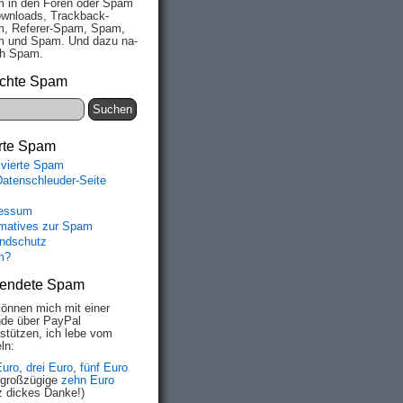
 in den Fo­ren oder Spam
wn­loads, Track­back-
, Re­fe­rer-Spam, Spam,
 und Spam. Und da­zu na­
ich Spam.
chte Spam
rte Spam
ivierte Spam
Datenschleuder-Seite
essum
rmatives zur Spam
ndschutz
m?
endete Spam
können mich mit einer
de über PayPal
rstützen, ich lebe vom
ln:
Euro
,
drei Euro
,
fünf Euro
 großzügige
zehn Euro
z dickes Danke!)