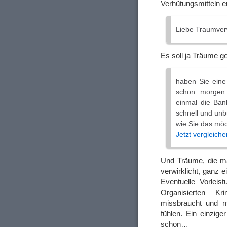
Verhütungsmitteln
Liebe Traumverw
Es soll ja Träume g
haben Sie eine
schon morgen 
einmal die Ba
schnell und unb
wie Sie das mö
Jetzt vergleiche
Und Träume, die m
verwirklicht, ganz 
Eventuelle Vorlei
Organisierten Kri
missbraucht und m
fühlen. Ein einzig
schon…