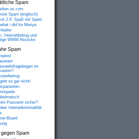
itliche Spam
bitten us.com
erste Spam (englisch)
fick 2.0: Spaß mit Spam
 what i did for Mariya
baiter
, Internetbetrug und
tige WWW Abzocke
ahe Spam
speist
auseam
eswehrfragebogen im
fkasten?
uterbetrug
geht so gar nicht!
nzparasiten
nnspiele
belmatsch
mein Passwort sicher?
ber Internetkriminalität
s
aner-Board
bung
s gegen Spam