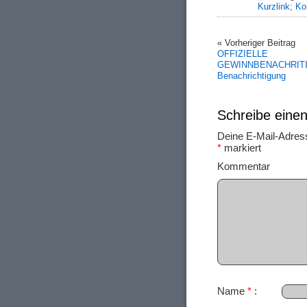
Kurzlink
;
Ko
« Vorheriger Beitrag
OFFIZIELLE
GEWINNBENACHRITIG
Benachrichtigung
Schreibe ein
Deine E-Mail-Adresse
*
markiert
Ko
Name
*