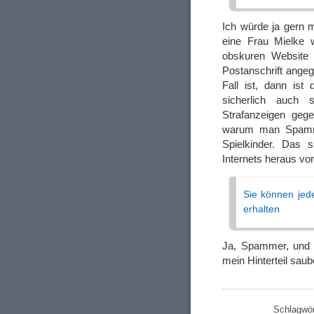
Ich würde ja gern m
eine Frau Mielke 
obskuren Website 
Postanschrift angeg
Fall ist, dann ist
sicherlich auch 
Strafanzeigen gege
warum man Spa
Spielkinder. Das s
Internets heraus vor
Sie können jede
erhalten
Ja, Spammer, und d
mein Hinterteil sau
Schlagwör