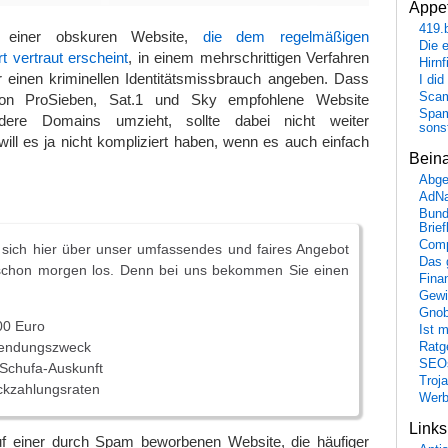
Appet
419.
einer obskuren Website,
die dem regelmäßigen
Die 
 vertraut erscheint
, in einem mehrschrittigen Verfahren
Hirn
 einen kriminellen Identitätsmissbrauch angeben. Dass
I did
Scam
von ProSieben, Sat.1 und Sky empfohlene Website
Spam
dere Domains umzieht, sollte dabei nicht weiter
sons
ill es ja nicht kompliziert haben, wenn es auch einfach
Bein
Abge
AdN
Bund
Brie
Comp
 sich hier über unser umfassendes und faires Angebot
Das 
schon morgen los. Denn bei uns bekommen Sie einen
Fina
Gewi
Gnob
00 Euro
Ist 
wendungszweck
Ratge
SEO
 Schufa-Auskunft
Troj
ückzahlungsraten
Wer
Link
auf einer durch Spam beworbenen Website, die häufiger