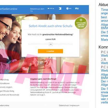
Aktu
Time
ange
best 
arou
Allg
BM
Die 
erwar
Mari
Komm
P.C.
Wer
J.R.
Wer
P.C.
Wer
Allg
BMW 
Der 
Allg
Die 
erwar
Spa
wer n
verli