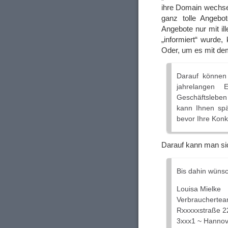
ihre Domain wechsel
ganz tolle Angebo
Angebote nur mit i
„informiert“ wurd
Oder, um es mit de
Darauf können 
jahrelangen 
Geschäftsleben 
kann Ihnen spät
bevor Ihre Konk
Darauf kann man si
Bis dahin wünsc
Louisa Mielke
Verbrauchertea
Rxxxxxstraße 2
3xxx1 ~ Hannov