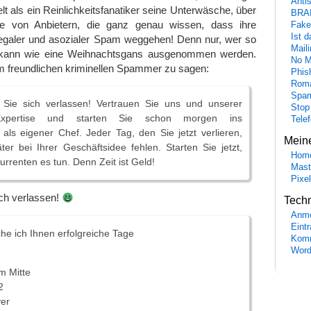
Anti
t als ein Reinlichkeitsfanatiker seine Unterwäsche, über
BRA
te von Anbietern, die ganz genau wissen, dass ihre
Fake
Ist 
llegaler und asozialer Spam weggehen! Denn nur, wer so
Maili
e, kann wie eine Weihnachtsgans ausgenommen werden.
No M
m freundlichen kriminellen Spammer zu sagen:
Phis
Roma
Spa
Sie sich verlassen! Vertrauen Sie uns und unserer
Stop
Expertise und starten Sie schon morgen ins
Tele
als eigener Chef. Jeder Tag, den Sie jetzt verlieren,
Mein
er bei Ihrer Geschäftsidee fehlen. Starten Sie jetzt,
Hom
urrenten es tun. Denn Zeit ist Geld!
Mast
Pixe
ch verlassen!
Tech
Anme
Eint
he ich Ihnen erfolgreiche Tage
Komm
Word
m Mitte
2
er