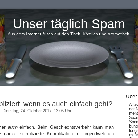
Unser täglich Spam
Aus dem Internet frisch auf den Tisch. Köstlich und aromatisch.
Über
iziert, wenn es auch einfach geht?
Alle
der 
Dienstag, 24. Oktober 2017, 13:05 Uhr
men­t
Spam
Spam
bung
mmer
auch
einfach. Beim Geschlechtsverkehr kann man
lungs
e ganze komplizierte Komplikation mit irgendwelchen
es ü