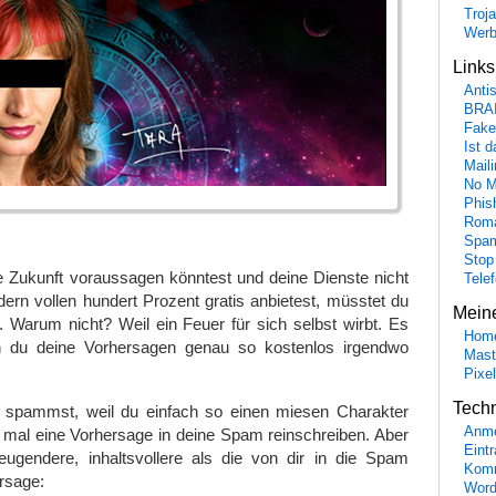
Troj
Wer
Link
Anti
BRA
Fake
Ist 
Maili
No M
Phis
Roma
Spa
Stop
e Zukunft voraussagen könntest und deine Dienste nicht
Tele
dern vollen hundert Prozent gratis anbietest, müsstet du
Mein
 Warum nicht? Weil ein Feuer für sich selbst wirbt. Es
Hom
nn du deine Vorhersagen genau so kostenlos irgendwo
Mast
Pixe
Tech
spammst, weil du einfach so einen miesen Charakter
Anme
a mal eine Vorhersage in deine Spam reinschreiben. Aber
Eint
eugendere, inhaltsvollere als die von dir in die Spam
Komm
rsage:
Word