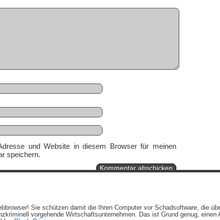
Adresse und Website in diesem Browser für meinen
r speichern.
Ein genussvolles Blog von
Elias Schwerdtfeger
(
Lizenz
,
Datenschutzerklärun
 Webbrowser! Sie schützen damit die Ihren Computer vor Schadsoftware, die üb
Beiträge (RSS)
und
Kommentare (RSS)
.
zkriminell vorgehende Wirtschaftsunternehmen. Das ist Grund genug, einen A