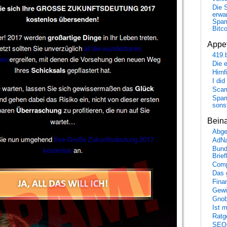
Die 
erwar
Spa
Bitc
Appet
419.
Die 
Hirn
I did
Scam
Spam
sons
Bein
Abge
AdN
Bund
Brie
Comp
Das 
Fina
Gewi
Gnob
Ist 
Ratge
SEO