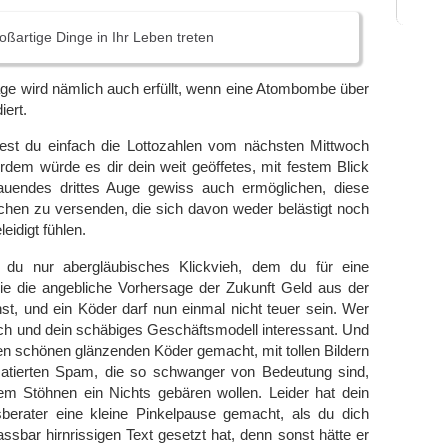
ßartige Dinge in Ihr Leben treten
age wird nämlich auch erfüllt, wenn eine Atombombe über
ert.
est du einfach die Lottozahlen vom nächsten Mittwoch
rdem würde es dir dein weit geöffetes, mit festem Blick
auendes drittes Auge gewiss auch ermöglichen, diese
en zu versenden, die sich davon weder belästigt noch
eleidigt fühlen.
t du nur abergläubisches Klickvieh, dem du für eine
wie die angebliche Vorhersage der Zukunft Geld aus der
t, und ein Köder darf nun einmal nicht teuer sein. Wer
 dich und dein schäbiges Geschäftsmodell interessant. Und
en schönen glänzenden Köder gemacht, mit tollen Bildern
atierten Spam, die so schwanger von Bedeutung sind,
tem Stöhnen ein Nichts gebären wollen. Leider hat dein
rater eine kleine Pinkelpause gemacht, als du dich
ssbar hirnrissigen Text gesetzt hat, denn sonst hätte er