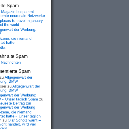
elle Spam
-Magazin bespammt
lernte neuronale Netzwerke
places to travel in january
nd the world
egenwart der Werbung:
W
Szene, die niemand
tet hatte
etta
ahr alte Spam
 Nachrichten
entierte Spam
zu
Allgegenwart der
bung: BMW
User
zu
Allgegenwart der
bung: BMW
egenwart der Werbung:
« Unser täglich Spam
zu
neueste Beitrag zur
egenwart der Werbung
Szene, die niemand
tet hatte « Unser täglich
m
zu
Olaf Scholz warnt –
icht handelt, wird viel
eren!