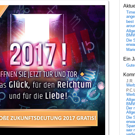
Aktu
Time
ange
best 
arou
Allg
BM
Die 
erwar
Mari
Ein J
Gute
Komm
J.R.
Wer
P.C.
Wer
Allg
BMW 
Der 
Allg
Die 
erwar
Spa
wer n
verli