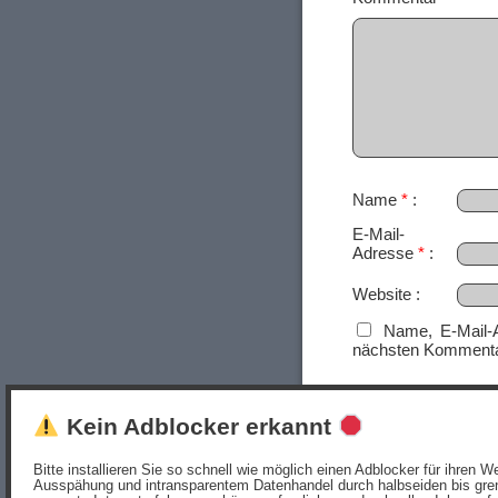
Name
*
E-Mail-
Adresse
*
Website
Name, E-Mail-
nächsten Kommenta
Kein Adblocker erkannt
Bitte installieren Sie so schnell wie möglich einen Adblocker für ihren
Ausspähung und intransparentem Datenhandel durch halbseiden bis gren