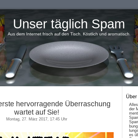
Unser täglich Spam
Aus dem Internet frisch auf den Tisch. Köstlich und aromatisch.
Über
 erste hervorragende Überraschung
Alle
der 
wartet auf Sie!
men­t
Spam
Montag, 27. März 2017, 17:45 Uhr
Spam
bung
lungs
es ü