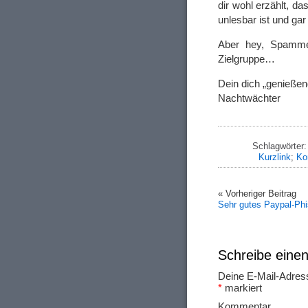
dir wohl erzählt, d
unlesbar ist und ga
Aber hey, Spammer
Zielgruppe…
Dein dich „genießen
Nachtwächter
Schlagwörter
Kurzlink
;
Ko
« Vorheriger Beitrag
Sehr gutes Paypal-Phi
Schreibe ein
Deine E-Mail-Adresse
*
markiert
Ko