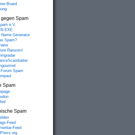
aner-Board
bung
s gegen Spam
spam e.V.
IN.EXE
 Name Generator
das Spam?
nator
ore Ransom!
hingradar
nceScambaiter
mgourmet
 Forum Spam
fonpaul
e Spam
epage
odon
lfed
nische Spam
lden
rags-Feed
entar-Feed
Press.org