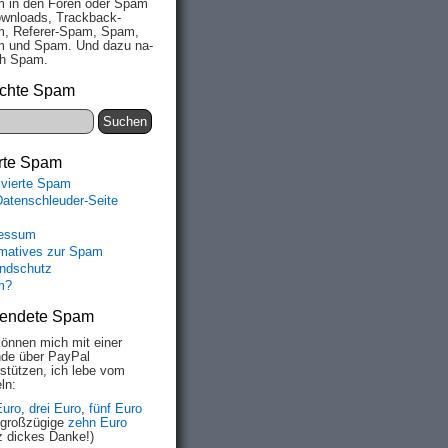
 in den Fo­ren oder Spam
wn­loads, Track­back-
, Re­fe­rer-Spam, Spam,
 und Spam. Und da­zu na­
ich Spam.
chte Spam
rte Spam
ivierte Spam
Datenschleuder-Seite
essum
rmatives zur Spam
ndschutz
m?
endete Spam
können mich mit einer
de über PayPal
rstützen, ich lebe vom
ln:
Euro
,
drei Euro
,
fünf Euro
 großzügige
zehn Euro
z dickes Danke!)