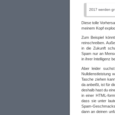
2017 werden gro
Diese tolle Vorhers
meinem Kopf explodi
Zum Beispiel könnt
reinschreiben. Auße
in die Zukunft sch
Spam nur an Mensch
in ihrer Intelligenz b
Aber leider suchs
Nulldienstleistung 
Tasche ziehen kanns
da anbeißt, ist für
deshalb hast du ein
in einer HTML-form
dass sie unter lau
Spam-Geschmacksbe
dann an deinen unfa