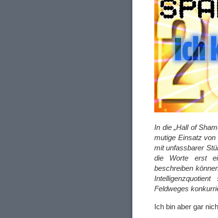
In die „Hall of Sha
mutige Einsatz von 
mit unfassbarer St
die Worte erst 
beschreiben können
Intelligenzquotie
Feldweges konkurr
Ich bin aber gar ni