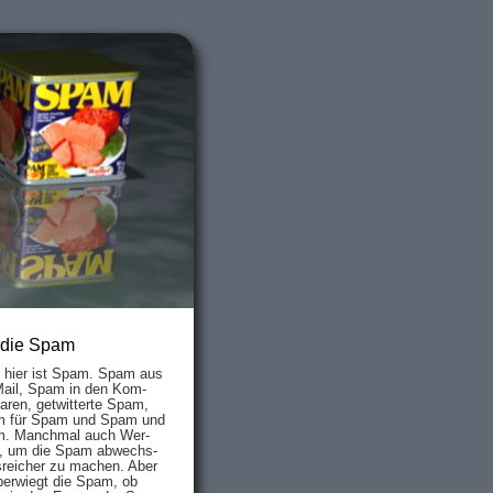
 die Spam
s hier ist Spam. Spam aus
Mail, Spam in den Kom­
aren, ge­twit­ter­te Spam,
 für Spam und Spam und
. Manch­mal auch Wer­
, um die Spam ab­wechs­
­reich­er zu mach­en. Aber
ber­wiegt die Spam, ob