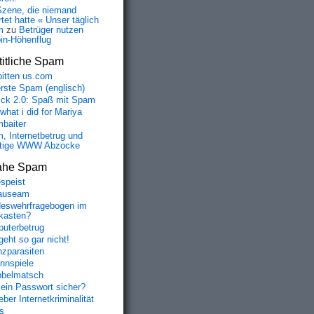
Szene, die niemand
tet hatte « Unser täglich
m
zu
Betrüger nutzen
oin-Höhenflug
itliche Spam
bitten us.com
erste Spam (englisch)
fick 2.0: Spaß mit Spam
 what i did for Mariya
baiter
, Internetbetrug und
tige WWW Abzocke
ahe Spam
speist
auseam
eswehrfragebogen im
fkasten?
uterbetrug
geht so gar nicht!
nzparasiten
nnspiele
belmatsch
mein Passwort sicher?
ber Internetkriminalität
s