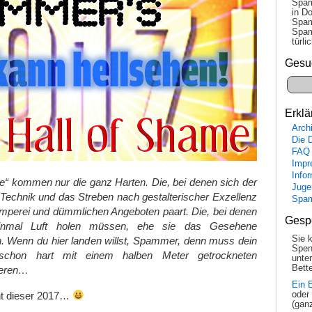
Spam
in Do
Spam
Spam
tür­l
Gesu
Erklä
Arch
Die 
FAQ
Impr
Info
me“ kommen nur die ganz Harten. Die, bei denen sich der
Juge
Technik und das Streben nach gestalterischer Exzellenz
Spa
ümperei und dümmlichen Angeboten paart. Die, bei denen
Gesp
einmal Luft holen müssen, ehe sie das Gesehene
Sie 
. Wenn du hier landen willst, Spammer, denn muss dein
Spen
nt schon hart mit einem halben Meter getrockneten
unte
Bette
ieren…
Ein 
cht dieser 2017…
oder
(gan