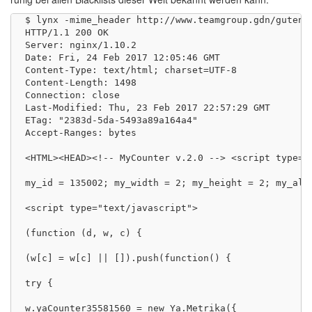
$ lynx -mime_header http://www.teamgroup.gdn/gutenge
HTTP/1.1 200 OK

Server: nginx/1.10.2

Date: Fri, 24 Feb 2017 12:05:46 GMT

Content-Type: text/html; charset=UTF-8

Content-Length: 1498

Connection: close

Last-Modified: Thu, 23 Feb 2017 22:57:29 GMT

ETag: "2383d-5da-5493a89a164a4"

Accept-Ranges: bytes

<HTML><HEAD><!-- MyCounter v.2.0 --> <script type="t
my_id = 135002; my_width = 2; my_height = 2; my_alt
<script type="text/javascript">

(function (d, w, c) {

(w[c] = w[c] || []).push(function() {

try {

w.yaCounter35581560 = new Ya.Metrika({
