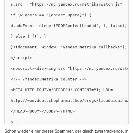
s.src = "https://mc.yandex.ru/metrika/watch.js"

if (w.opera == "[object Opera]") {

d.addEventListener("DOMContentLoaded", f, false);

} else { f(); }

})(document, window, "yandex_metrika_callbacks");

</script>

<noscript><div><img src="https://mc.yandex.ru/watch
<!-- /Yandex.Metrika counter -->

<META HTTP-EQUIV="REFRESH" CONTENT="1; URL=

http://www.deutschepharma.shop/drugs/lidadaidaihua">
</HEAD><BODY></BODY></HTML>

Schon wieder einer dieser Spammer, der gleich zwei trackende, in