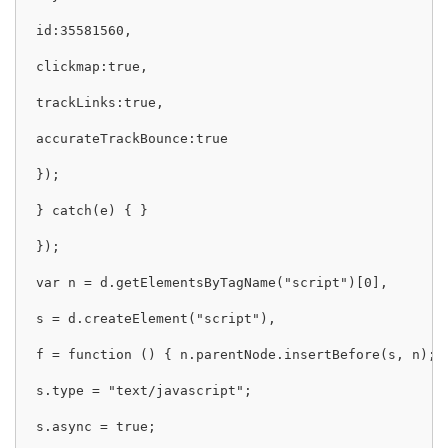
id:35581560,

clickmap:true,

trackLinks:true,

accurateTrackBounce:true

});

} catch(e) { }

});

var n = d.getElementsByTagName("script")[0],

s = d.createElement("script"),

f = function () { n.parentNode.insertBefore(s, n); }
s.type = "text/javascript";

s.async = true;
