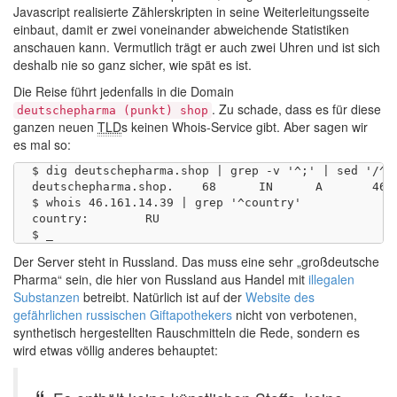
Javascript realisierte Zählerskripten in seine Weiterleitungsseite
einbaut, damit er zwei voneinander abweichende Statistiken
anschauen kann. Vermutlich trägt er auch zwei Uhren und ist sich
deshalb nie so ganz sicher, wie spät es ist.
Die Reise führt jedenfalls in die Domain
. Zu schade, dass es für diese
deutschepharma (punkt) shop
ganzen neuen
TLD
s keinen Whois-Service gibt. Aber sagen wir
es mal so:
$ dig deutschepharma.shop | grep -v '^;' | sed '/^ *
deutschepharma.shop.	68	IN	A	46.161.14.39

$ whois 46.161.14.39 | grep '^country'

country:        RU

Der Server steht in Russland. Das muss eine sehr „großdeutsche
Pharma“ sein, die hier von Russland aus Handel mit
illegalen
Substanzen
betreibt. Natürlich ist auf der
Website des
gefährlichen russischen Giftapothekers
nicht von verbotenen,
synthetisch hergestellten Rauschmitteln die Rede, sondern es
wird etwas völlig anderes behauptet: