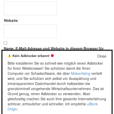
Website
Name, E-Mail-Adresse und Website in diesem Browser für
meinen nächsten Kommentar speichern.
Kein Adblocker erkannt
Close
Bitte installieren Sie so schnell wie möglich einen Adblocker
für ihren Webbrowser! Sie schützen damit die Ihren
Computer vor Schadsoftware, die über
Malvertising
verteilt
wird, und Sie schützen sich selbst vor Ausspähung und
intransparentem Datenhandel durch halbseiden bis
grenzkriminell vorgehende Wirtschaftsunternehmen. Das ist
Grund genug, einen Adblocker zu verwenden. Aber
Copyright © 2026 Unser täglich Spam.
gleichzeitig machen Sie auch Ihre gesamte Interneterfahrung
Mobile
WordPress Theme by themehall.com
schöner, erfreulicher und schneller. Ich empfehle
uBlock
Origin
.