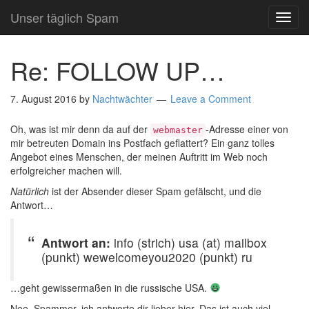
Unser täglich Spam
TOG
NAVI
Re: FOLLOW UP…
7. August 2016
by
Nachtwächter
Leave a Comment
Oh, was ist mir denn da auf der
-Adresse einer von
webmaster
mir betreuten Domain ins Postfach geflattert? Ein ganz tolles
Angebot eines Menschen, der meinen Auftritt im Web noch
erfolgreicher machen will.
Natürlich
ist der Absender dieser Spam gefälscht, und die
Antwort…
Antwort an:
info (strich) usa (at) mailbox
(punkt) wewelcomeyou2020 (punkt) ru
…geht gewissermaßen in die russische USA.
Nee, Spammer, ich antworte dir lieber hier. Das ist auch viel