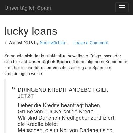
Unser täglich Spam
TOG
NAVI
lucky loans
1. August 2016
by
Nachtwächter
Leave a Comment
So nannte sich der intellektuell unbewaffnete Zeitgenosse, der
sich hier auf
Unser täglich Spam
mit dem folgenden Kommentar
zur Opfersuche für einen Vorschussbetrug am Spamfilter
vorbeimogeln wollte:
DRINGEND KREDIT ANGEBOT GILT.
JETZT
Lieber die Kredite beantragt haben,
Grüße von LUCKY solide Kredit.
Wir sind Darlehen Kreditgeber zertifiziert,
die Kredite bietet
Menschen, die in Not von Darlehen sind.