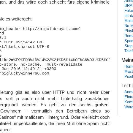
Anti
en, und das wäre doch schlecht fürs eigene kriminelle
BRA
Fake
Ist 
ie es weitergeht:
Maili
No M
me_header http://bigclubroyal.com/

Phis
d

Roma
.1

Spa
n 2016 09:54:42 GMT

Stop
xt/html;charset=UTF-8



Tele


Mein
like2=%F9%ED9%1D%14%23%21%D6%14%0E%C6%D3.%D5%CFa%D7t%EF%
o-store, no-cache,  must-revalidate

Hom
 Jun 2016 12:49:21 +0300

Mast
/bigluckywinners6.com

Pixe
Tech
rleitung gibt es also über HTTP und nicht mehr über
Anme
Eint
s soll ja auch nicht mehr hinterhältig zusätzliches
Komm
tergejubelt werden. Es geht zu den sechs großen,
Word
 Gewinnern – vermutlich den Betreibern eines so
asinos“ mit mafiösem Hintergrund. Oder vielleicht doch
filiate-Lumpenkaufleuten, die ihren Müll ohne Spam nicht
auen: