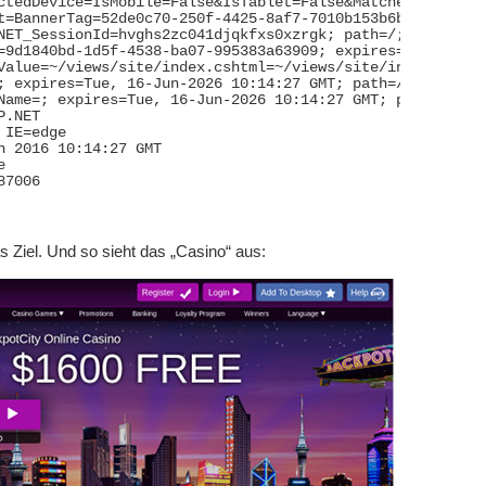
ctedDevice=IsMobile=False&IsTablet=False&MatchedDeviceID
t=BannerTag=52de0c70-250f-4425-8af7-7010b153b6ba&BrandCo
NET_SessionId=hvghs2zc041djqkfxs0xzrgk; path=/; HttpOnly

=9d1840bd-1d5f-4538-ba07-995383a63909; expires=Sun, 14-Ju
Value=~/views/site/index.cshtml=~/views/site/index2016.c
; expires=Tue, 16-Jun-2026 10:14:27 GMT; path=/

Name=; expires=Tue, 16-Jun-2026 10:14:27 GMT; path=/

.NET

IE=edge

n 2016 10:14:27 GMT



7006

das Ziel. Und so sieht das „Casino“ aus: