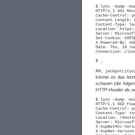
$ lynx -dump -mi
HTTP/1.1 301 Mov
Cache-Control: pr
Content-Length: 0
Content-Type: tex
Location: https:
Server: Microsoft
Set-Cookie: ASPS
X-Powered-By: ASP
Date: Thu, 16 Ju
Connection: close
Ah,
jackpotcityc
könnte es das letzt
schauen (die folge
HTTP-Header ab, wei
$ lynx -dump -mi
HTTP/1.1 302 Foun
Cache-Control: pr
Content-Type: te
Location: /deutsc
Server: Microsoft
X-AspNetMvc-Versi
X-AspNet-Version