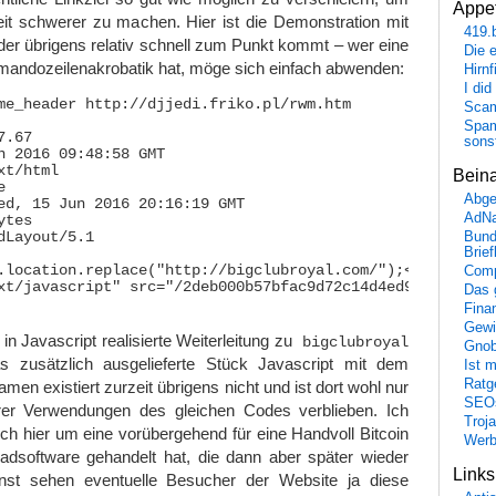
Appet
eit schwerer zu machen. Hier ist die Demonstration mit
419.
der übrigens relativ schnell zum Punkt kommt – wer eine
Die 
mandozeilenakrobatik hat, möge sich einfach abwenden:
Hirn
I did
me_header http://djjedi.friko.pl/rwm.htm

Scam
Spam
.67

sons
n 2016 09:48:58 GMT

t/html

Bein


Abge
ed, 15 Jun 2016 20:16:19 GMT

AdN
tes

Bund
dLayout/5.1

Brie
.location.replace("http://bigclubroyal.com/");</script><
Comp
xt/javascript" src="/2deb000b57bfac9d72c14d4ed967b572.js?
Das 
Fina
Gewi
 in Javascript realisierte Weiterleitung zu
bigclubroyal
Gnob
s zusätzlich ausgelieferte Stück Javascript mit dem
Ist 
Ratge
en existiert zurzeit übrigens nicht und ist dort wohl nur
SEO
rer Verwendungen des gleichen Codes verblieben. Ich
Troj
ch hier um eine vorübergehend für eine Handvoll Bitcoin
Wer
adsoftware gehandelt hat, die dann aber später wieder
Link
onst sehen eventuelle Besucher der Website ja diese