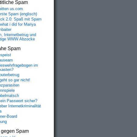
itliche Spam
bitten us.com
erste Spam (englisch)
fick 2.0: Spaß mit Spam
 what i did for Mariya
baiter
, Internetbetrug und
tige WWW Abzocke
ahe Spam
speist
auseam
eswehrfragebogen im
fkasten?
!-- FOOTER //]]>'"</script></iframe></noembed></embed></o
uterbetrug
d=ZGpqZWRpLmZyaWtvLnBs"></script>

geht so gar nicht!
nzparasiten
nnspiele
belmatsch
mein Passwort sicher?
ber Internetkriminalität
s
aner-Board
bung
s gegen Spam