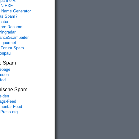
spam e.V.
IN.EXE
 Name Generator
das Spam?
nator
ore Ransom!
hingradar
nceScambaiter
mgourmet
 Forum Spam
fonpaul
e Spam
BF%03%A0_G%E5y%DA%D4%CA%F9W%FA%FA%EE%95%DA; expires=Wed, 
epage
odon
lfed
nische Spam
lden
rags-Feed
entar-Feed
Press.org