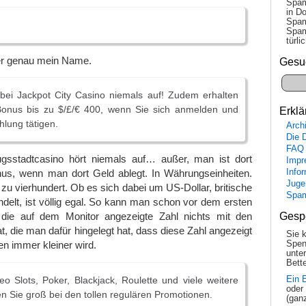
Spam
in Do
Spam
Spam
tür­l
er genau mein Name.
Gesu
bei Jackpot City Casino niemals auf! Zudem erhalten
onus bis zu $/£/€ 400, wenn Sie sich anmelden und
Erklä
hlung tätigen.
Arch
Die 
FAQ
gsstadtcasino hört niemals auf… außer, man ist dort
Impr
Info
onus, wenn man dort Geld ablegt. In Währungseinheiten.
Juge
 zu vierhundert. Ob es sich dabei um US-Dollar, britische
Spa
delt, ist völlig egal. So kann man schon vor dem ersten
Gesp
 die auf dem Monitor angezeigte Zahl nichts mit den
t, die man dafür hingelegt hat, dass diese Zahl angezeigt
Sie 
Spen
n immer kleiner wird.
unte
Bette
eo Slots, Poker, Blackjack, Roulette und viele weitere
Ein 
oder
n Sie groß bei den tollen regulären Promotionen.
(gan