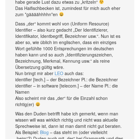
habe gerade Lust dazu etwas zu „kritzeln“
Das Haifischbecken ist, zumindest für mich auch eher
zum *gäääähhhhn*en
Dass „der“ kommt wohl von (Uniform Resource)
Identifier – also kurz gedacht „Der Identifizierer,
Identifikator, Identbegriff, Bezeichner usw.“. Nun ist es
aber so, wie üblich im englischen, dass ein einziges
Wort gefühlte 1000 Entsprechungen im deutschen
haben kann und so auch „Identifizierungszeichen,
Bezeichnung, Merkmal, Kennung usw.“ als reine
Übersetzung gültig wäre.
Nun bringt mir aber
LEO
auch das:
identifier [tech.] – der Bezeichner Pl.: die Bezeichner
identifier – in software [telecom.] – der Name Pl.: die
Namen
Also scheint mir das „der“ für die Einzahl schon
richtig(er)
Was den Duden betrifft habe ich gemerkt, wenn man
wissen will was wirklich richtig und nicht was aktuelle
Sprechweise ist, dann ist man damit nicht gut beraten.
Als Beispiel:
Blog
– das steht im (oder vielleicht
„beim“?) Duden auch mit „der“ bei Grammatik und dies