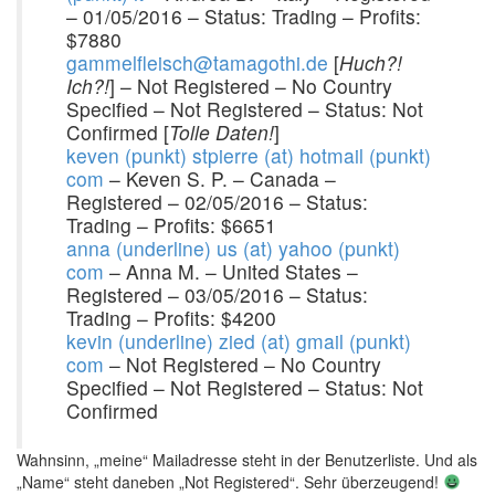
– 01/05/2016 – Status: Trading – Profits:
$7880
gammelfleisch@tamagothi.de
[
Huch?!
Ich?!
] – Not Registered – No Country
Specified – Not Registered – Status: Not
Confirmed [
Tolle Daten!
]
keven (punkt) stpierre (at) hotmail (punkt)
com
– Keven S. P. – Canada –
Registered – 02/05/2016 – Status:
Trading – Profits: $6651
anna (underline) us (at) yahoo (punkt)
com
– Anna M. – United States –
Registered – 03/05/2016 – Status:
Trading – Profits: $4200
kevin (underline) zied (at) gmail (punkt)
com
– Not Registered – No Country
Specified – Not Registered – Status: Not
Confirmed
Wahnsinn, „meine“ Mailadresse steht in der Benutzerliste. Und als
„Name“ steht daneben „Not Registered“. Sehr überzeugend!