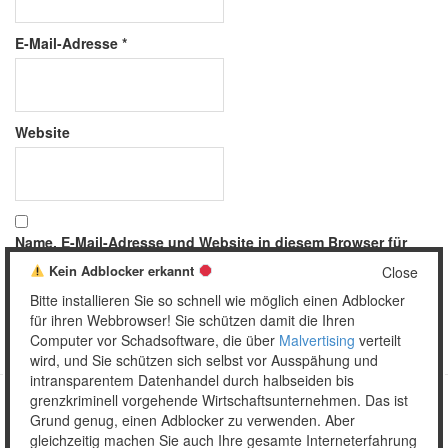
E-Mail-Adresse
*
Website
Name, E-Mail-Adresse und Website in diesem Browser für
meinen nächsten Kommentar speichern.
Kein Adblocker erkannt
Close
Bitte installieren Sie so schnell wie möglich einen Adblocker
für ihren Webbrowser! Sie schützen damit die Ihren
Computer vor Schadsoftware, die über
Malvertising
verteilt
wird, und Sie schützen sich selbst vor Ausspähung und
intransparentem Datenhandel durch halbseiden bis
grenzkriminell vorgehende Wirtschaftsunternehmen. Das ist
Grund genug, einen Adblocker zu verwenden. Aber
Copyright © 2026 Unser täglich Spam.
gleichzeitig machen Sie auch Ihre gesamte Interneterfahrung
Mobile
WordPress Theme by themehall.com