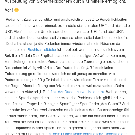
Ausbeutung von Sicherheitslöchern durch Kriminelle ermöglicht.
Ach!
¹Pedanten, Zwangsneurotiker und analsadistisch gestörte Persönlichkeiten
sagen mir immer wieder einmal, es handele sich um „den URI“ und nicht „die
URI“. Aber in meinem Umfeld sprechen alle von „der URL“ und „der URI“,
und ich schreibe das schon seit Jahren so, ohne selbst darüber zu stolpern.
(Deshalb stubsen ja die Pedanten immer wieder mal mein Näschen da
hinein; so ein
Rechtschreibfeler
ist ja beliebt, wenn man sonst nichts zum
Bekritteln findet.) Das Englische, aus dem die lustigen Aküwörter kommen,
kennt kein grammatisches Geschlecht, und jede Zuordnung eines solchen im
Deutschen ist völlig willkürlich. Der Duden hat für „URI“ noch keine
Entscheidung getroffen, und wenn ich es oft genug so schreibe, wie
Pedanten es regelmäßig für falsch halten, wird dieser Fehler vielleicht noch
zur Regel. Diese Hoffnung bestärkt mich darin, so weiterzumachen. Beim
verwandten Aküwort „URL“
lässt der Duden zurzeit beides zu
. Wohl denen,
die eine Sprache sprechen, in der es solche Probleme nicht gibt! Und jetzt
zur nächsten Frage: Heißt es „die Spam“, „der Spam“ oder „das Spam“? Auch
hier habe ich vor fast zwei Jahrzehnten einfach aus dem Bauchsprachgefühl
heraus entschieden, „die Spam“ zu sagen, weil sie mir damals meist als Mail
kam, weil die Post im Deutschen nun einmal feminin ist und weil sich das für
mein Empfinden besser spricht. Ich kann getrost sein, denn auch nach zwei
Jahrzehnten Spamseuche
ist dem Duden keine verbindliche Regelung des