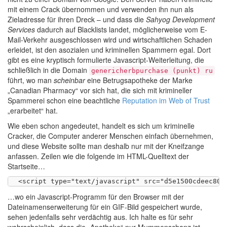
mit einem Crack übernommen und verwenden ihn nun als
Zieladresse für ihren Dreck – und dass die
Sahyog Development
Services
dadurch auf Blacklists landet, möglicherweise vom E-
Mail-Verkehr ausgeschlossen wird und wirtschaftlichen Schaden
erleidet, ist den asozialen und kriminellen Spammern egal. Dort
gibt es eine kryptisch formulierte Javascript-Weiterleitung, die
schließlich in die Domain
genericherbpurchase (punkt) ru
führt, wo man
scheinbar
eine Betrugsapotheke der Marke
„Canadian Pharmacy“ vor sich hat, die sich mit krimineller
Spammerei schon eine beachtliche
Reputation im Web of Trust
„erarbeitet“ hat.
Wie eben schon angedeutet, handelt es sich um kriminelle
Cracker, die Computer anderer Menschen einfach übernehmen,
und diese Website sollte man deshalb nur mit der Kneifzange
anfassen. Zeilen wie die folgende im HTML-Quelltext der
Startseite…
…wo ein Javascript-Programm für den Browser mit der
Dateinamenserweiterung für ein GIF-Bild gespeichert wurde,
sehen jedenfalls sehr verdächtig aus. Ich halte es für sehr
wahrscheinlich, dass die „Apotheke“ nur Mummenschanz ist.