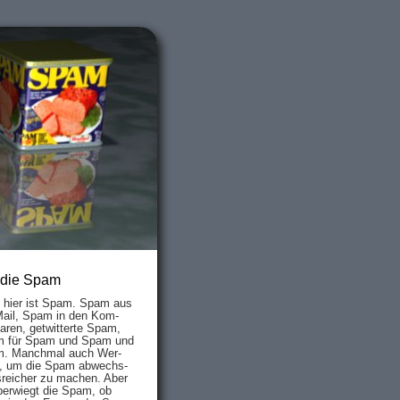
 die Spam
s hier ist Spam. Spam aus
Mail, Spam in den Kom­
aren, ge­twit­ter­te Spam,
 für Spam und Spam und
. Manch­mal auch Wer­
, um die Spam ab­wechs­
­reich­er zu mach­en. Aber
ber­wiegt die Spam, ob