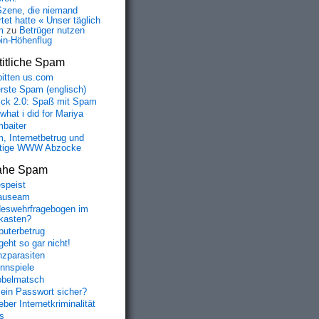
Szene, die niemand
tet hatte « Unser täglich
m
zu
Betrüger nutzen
oin-Höhenflug
itliche Spam
bitten us.com
erste Spam (englisch)
fick 2.0: Spaß mit Spam
 what i did for Mariya
baiter
, Internetbetrug und
tige WWW Abzocke
ahe Spam
speist
auseam
eswehrfragebogen im
fkasten?
uterbetrug
geht so gar nicht!
nzparasiten
nnspiele
belmatsch
mein Passwort sicher?
ber Internetkriminalität
s