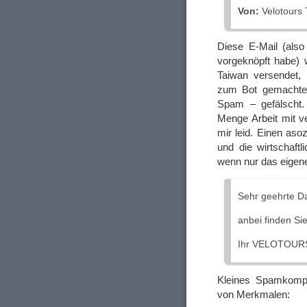
Von:
Velotours T
Diese E-Mail (also
vorgeknöpft habe)
Taiwan versendet,
zum Bot gemachten
Spam – gefälscht.
Menge Arbeit mit v
mir leid. Einen asoz
und die wirtschaft
wenn nur das eigene
Sehr geehrte D
anbei finden Si
Ihr VELOTOUR
Kleines Spamkompe
von Merkmalen: