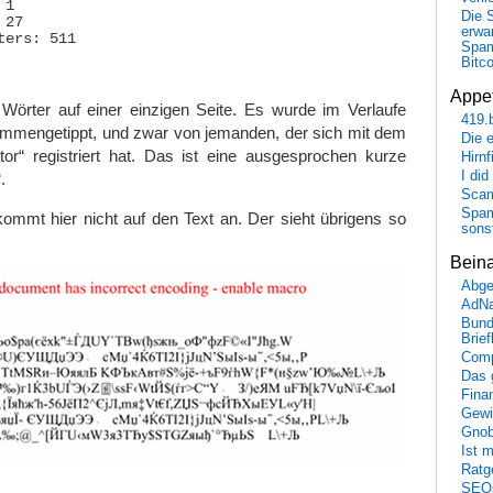
1

Die 
27

erwar
ers: 511

Spa
Bitc
Appet
 Wörter auf einer einzigen Seite. Es wurde im Verlaufe
419.
ammengetippt, und zwar von jemanden, der sich mit dem
Die 
or“ registriert hat. Das ist eine ausgesprochen kurze
Hirn
I did
.
Scam
Spam
kommt hier nicht auf den Text an. Der sieht übrigens so
sons
Bein
Abge
AdN
Bund
Brie
Comp
Das 
Fina
Gewi
Gnob
Ist 
Ratge
SEO