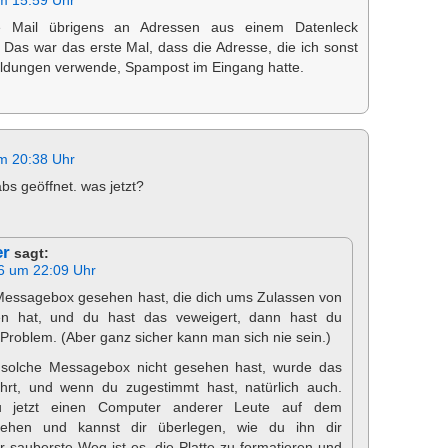
m 15:59 Uhr
se Mail übrigens an Adressen aus einem Datenleck
Das war das erste Mal, dass die Adresse, die ich sonst
ldungen verwende, Spampost im Eingang hatte.
m 20:38 Uhr
bs geöffnet. was jetzt?
er
sagt:
6 um 22:09 Uhr
essagebox gesehen hast, die dich ums Zulassen von
n hat, und du hast das veweigert, dann hast du
 Problem. (Aber ganz sicher kann man sich nie sein.)
solche Messagebox nicht gesehen hast, wurde das
hrt, und wenn du zugestimmt hast, natürlich auch.
 jetzt einen Computer anderer Leute auf dem
stehen und kannst dir überlegen, wie du ihn dir
r sauberste Weg ist es, die Platte zu formatieren und