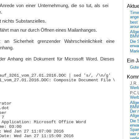
Anrede von einer Unternehmung, die so tut, als sei
Aktu
.
Time
ange
t nichts Substanzielles.
best 
arou
rfährt man nur durch Öffnen eines Mailanhanges.
Allg
BM
 an Sicherheit grenzender Wahrscheinlichkeit eine
Die 
erwar
Anhang.
Mari
 der Anhang ein Dokument für Microsoft Word. Dieses
Ein J
Gute
auf_3261_vom_27.01.2016.DOC | sed 's/, /\n/g'

Komm
1_vom_27.01.2016.DOC: Composite Document File V2 Document
J.R.
Wer
P.C.
Wer
Allg
ator

BMW 
dot

Der 
er

Allg
7

Die 
 Application: Microsoft Office Word

erwar
e: 03:00

Spa
: Wed Jan 27 11:07:00 2016

wer n
Date: Wed Jan 27 11:15:00 2016

verli