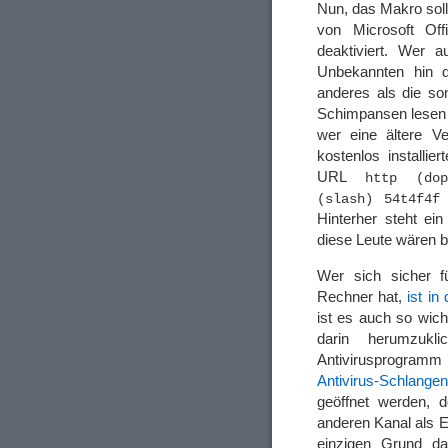
Nun, das Makro soll
von Microsoft Off
deaktiviert. Wer
Unbekannten hin 
anderes als die so
Schimpansen lesen z
wer eine ältere V
kostenlos installie
URL
http (dop
(slash) 54t4f4f
Hinterher steht ei
diese Leute wären b
Wer sich sicher fü
Rechner hat,
ist in
ist es auch so wich
darin herumzukl
Antivirusprogramm
Antivirus-Schlangen
geöffnet werden, d
anderen Kanal als E
einzigen Grund da