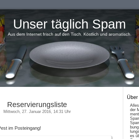
Unser täglich Spam
Aus dem Internet frisch auf den Tisch. Köstlich und aromatisch.
Über
Reservierungsliste
Alle
der 
Mittwoch, 27. Januar 2016, 14:31 Uhr
men­t
Spam
Spam
bung
 Pest im Posteingang!
lungs
es ü