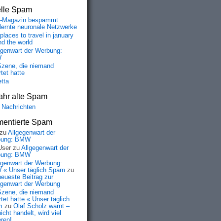
elle Spam
-Magazin bespammt
lernte neuronale Netzwerke
places to travel in january
nd the world
egenwart der Werbung:
W
Szene, die niemand
tet hatte
etta
ahr alte Spam
 Nachrichten
entierte Spam


zu
Allgegenwart der
bung: BMW
User
zu
Allgegenwart der
bung: BMW
egenwart der Werbung:
« Unser täglich Spam
zu
neueste Beitrag zur
egenwart der Werbung
Szene, die niemand
tet hatte « Unser täglich
m
zu
Olaf Scholz warnt –
icht handelt, wird viel
eren!