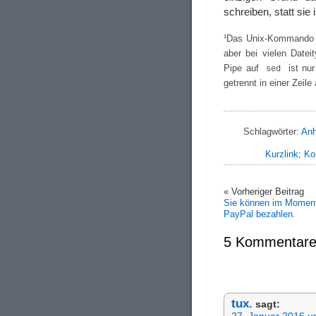
schreiben, statt si
¹Das Unix-Kommand
aber bei vielen Datei
Pipe auf
ist nur
sed
getrennt in einer Zeil
Schlagwörter:
An
Kurzlink
;
Ko
« Vorheriger Beitrag
Sie können im Moment 
PayPal bezahlen.
5 Kommentare
tux.
sagt: