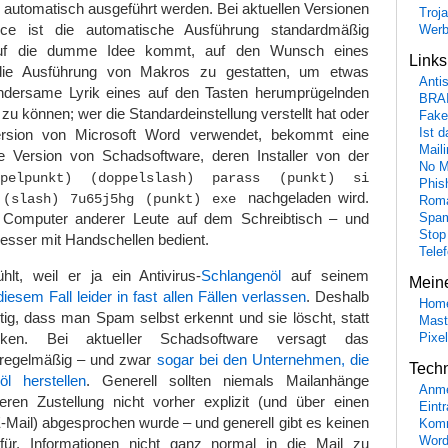
 automatisch ausgeführt werden. Bei aktuellen Versionen
Troj
ice ist die automatische Ausführung standardmäßig
Wer
 auf die dumme Idee kommt, auf den Wunsch eines
Link
die Ausführung von Makros zu gestatten, um etwas
Anti
ndersame Lyrik eines auf den Tasten herumprügelnden
BRA
u können; wer die Standardeinstellung verstellt hat oder
Fake
Ist 
ersion von Microsoft Word verwendet, bekommt eine
Maili
rte Version von Schadsoftware, deren Installer von der
No M
pelpunkt) (doppelslash) parass (punkt) si
Phis
nachgeladen wird.
 (slash) 7u65j5hg (punkt) exe
Roma
n Computer anderer Leute auf dem Schreibtisch – und
Spa
Stop
esser mit Handschellen bedient.
Tele
hlt, weil er ja ein Antivirus-
Schlangenöl
auf seinem
Mein
 diesem Fall leider in fast allen Fällen verlassen
. Deshalb
Hom
tig, dass man Spam selbst erkennt und sie löscht, statt
Mast
icken. Bei aktueller Schadsoftware versagt das
Pixe
 regelmäßig – und zwar
sogar bei den Unternehmen, die
Tech
öl herstellen
. Generell sollten niemals Mailanhänge
Anme
eren Zustellung nicht vorher explizit (und über einen
Eint
-Mail) abgesprochen wurde – und generell gibt es keinen
Komm
Word
für, Informationen nicht ganz normal in die Mail zu