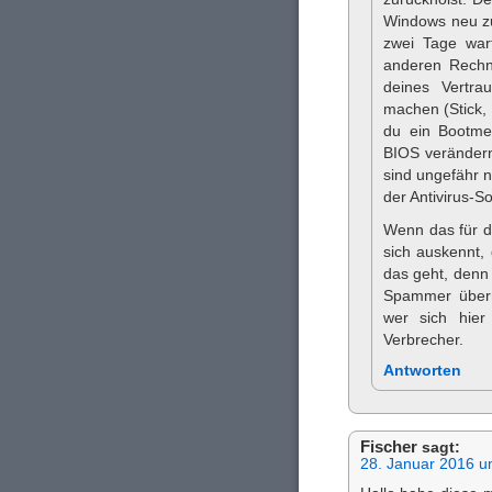
Windows neu zu 
zwei Tage war
anderen Rechne
deines Vertra
machen (Stick,
du ein Bootme
BIOS verändern
sind ungefähr n
der Antivirus-
Wenn das für di
sich auskennt, 
das geht, denn 
Spammer überr
wer sich hier
Verbrecher.
Antworten
Fischer
sagt:
28. Januar 2016 u