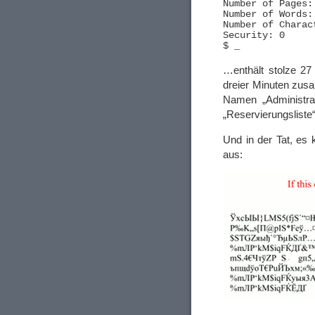
Number of Pages: 
Number of Words: 
Number of Charact
Security: 0

…enthält stolze 27
dreier Minuten zus
Namen „Administrat
„Reservierungsliste“
Und in der Tat, es 
aus: