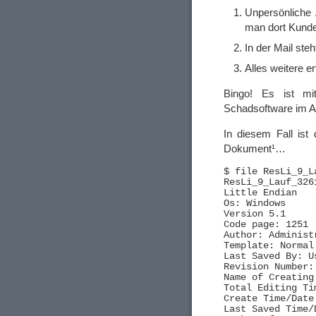
Unpersönliche 
man dort Kunde
In der Mail steh
Alles weitere e
Bingo! Es ist mit
Schadsoftware im 
In diesem Fall ist
Dokument¹…
$ file ResLi_9_L
ResLi_9_Lauf_326
Little Endian

Os: Windows

Version 5.1

Code page: 1251

Author: Administr
Template: Normal.
Last Saved By: Us
Revision Number: 
Name of Creating
Total Editing Tim
Create Time/Date
Last Saved Time/