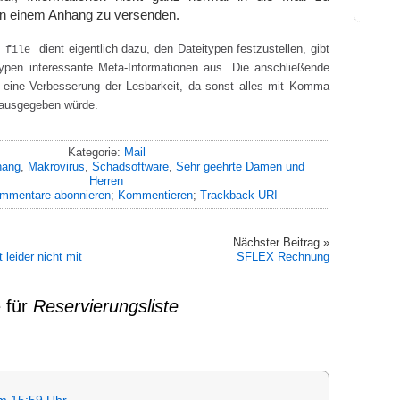
e in einem Anhang zu versenden.
o
dient eigentlich dazu, den Dateitypen festzustellen, gibt
file
typen interessante Meta-Informationen aus. Die anschließende
 eine Verbesserung der Lesbarkeit, da sonst alles mit Komma
e ausgegeben würde.
Kategorie:
Mail
hang
,
Makrovirus
,
Schadsoftware
,
Sehr geehrte Damen und
Herren
mmentare abonnieren
;
Kommentieren
;
Trackback-URI
Nächster Beitrag »
leider nicht mit
SFLEX Rechnung
 für
Reservierungsliste