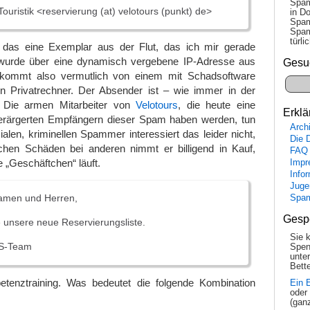
Spam
ouristik <reservierung (at) velotours (punkt) de>
in Do
Spam
Spam
tür­l
 das eine Exemplar aus der Flut, das ich mir gerade
 wurde über eine dynamisch vergebene IP-Adresse aus
Gesu
 kommt also vermutlich von einem mit Schadsoftware
 Privatrechner. Der Absender ist – wie immer in der
 Die armen Mitarbeiter von
Velotours
, die heute eine
Erklä
erärgerten Empfängern dieser Spam haben werden, tun
Arch
ialen, kriminellen Spammer interessiert das leider nicht,
Die 
lichen Schäden bei anderen nimmt er billigend in Kauf,
FAQ
 „Geschäftchen“ läuft.
Impr
Info
Juge
amen und Herren,
Spa
Gesp
e unsere neue Reservierungsliste.
Sie 
S-Team
Spen
unte
Bette
tenztraining. Was bedeutet die folgende Kombination
Ein 
oder
(gan