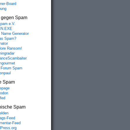
aner-Board
bung
s gegen Spam
spam e.V.
IN.EXE
 Name Generator
das Spam?
nator
ore Ransom!
hingradar
nceScambaiter
mgourmet
 Forum Spam
fonpaul
e Spam
epage
odon
lfed
nische Spam
lden
rags-Feed
entar-Feed
Press.org