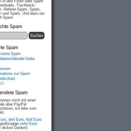
 in den Fo­ren oder Spam
wn­loads, Track­back-
, Re­fe­rer-Spam, Spam,
 und Spam. Und da­zu na­
ich Spam.
chte Spam
rte Spam
ivierte Spam
Datenschleuder-Seite
essum
rmatives zur Spam
ndschutz
m?
endete Spam
können mich mit einer
de über PayPal
rstützen, ich lebe vom
ln:
Euro
,
drei Euro
,
fünf Euro
 großzügige
zehn Euro
z dickes Danke!)