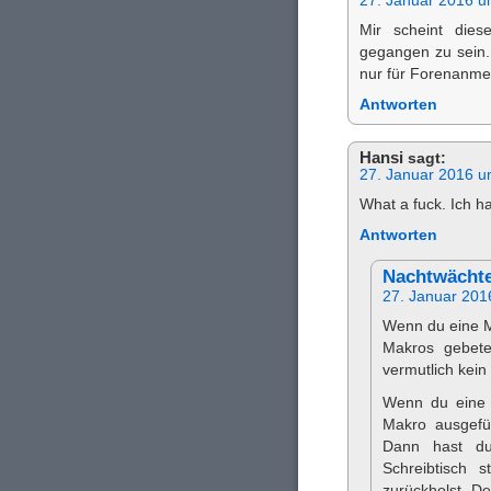
27. Januar 2016 u
Mir scheint die
gegangen zu sein. 
nur für Forenanme
Antworten
Hansi
sagt:
27. Januar 2016 u
What a fuck. Ich ha
Antworten
Nachtwächt
27. Januar 201
Wenn du eine M
Makros gebete
vermutlich kein
Wenn du eine 
Makro ausgefü
Dann hast du
Schreibtisch 
zurückholst. De