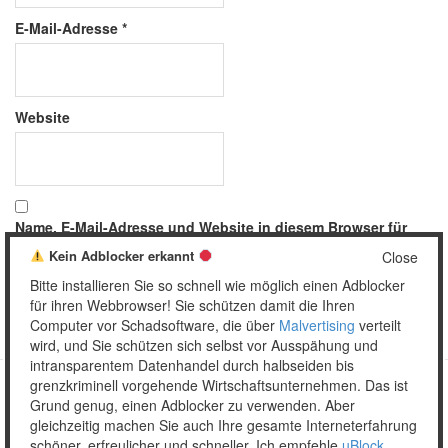
E-Mail-Adresse
*
Website
Name, E-Mail-Adresse und Website in diesem Browser für
meinen nächsten Kommentar speichern.
Kein Adblocker erkannt
Close
Bitte installieren Sie so schnell wie möglich einen Adblocker
für ihren Webbrowser! Sie schützen damit die Ihren
Computer vor Schadsoftware, die über
Malvertising
verteilt
wird, und Sie schützen sich selbst vor Ausspähung und
intransparentem Datenhandel durch halbseiden bis
grenzkriminell vorgehende Wirtschaftsunternehmen. Das ist
Grund genug, einen Adblocker zu verwenden. Aber
Copyright © 2026 Unser täglich Spam.
gleichzeitig machen Sie auch Ihre gesamte Interneterfahrung
Mobile
WordPress Theme by themehall.com
schöner, erfreulicher und schneller. Ich empfehle
uBlock