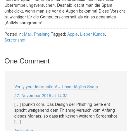
Überrumpelungsversuchen. Deshalb löscht man die Spam
unbeklickt, wenn man sie vor die Augen bekommt! Diese Vorsicht
ist wichtiger für die Computersicherheit als ein so genanntes
„Antivirusprogramm“.
Posted in:
Mail
,
Phishing
Tagged:
Apple
,
Lieber Kunde
,
Screenshot
One Comment
Verify your information! « Unser täglich Spam
27. November 2015 at 14:32
[…] (punkt) com. Das De­sign der Phish­ing-Seite ent­
spricht weit­ge­hend dem Phish­ing-Ver­such vom An­fang
dieses Mo­nats, so dass ich keinen wei­te­ren Screen­shot
[…]
Antworten