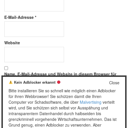
E-Mail-Adresse
*
Website
Name, E-Mail-Adresse und Website in diesem Browser für
meinen nächsten Kommentar speichern.
Kein Adblocker erkannt
Close
Bitte installieren Sie so schnell wie möglich einen Adblocker
für ihren Webbrowser! Sie schützen damit die Ihren
Computer vor Schadsoftware, die über
Malvertising
verteilt
wird, und Sie schützen sich selbst vor Ausspähung und
intransparentem Datenhandel durch halbseiden bis
grenzkriminell vorgehende Wirtschaftsunternehmen. Das ist
Grund genug, einen Adblocker zu verwenden. Aber
Copyright © 2026 Unser täglich Spam.