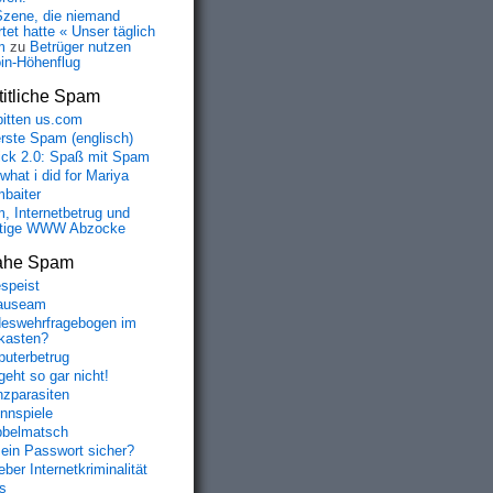
Szene, die niemand
tet hatte « Unser täglich
m
zu
Betrüger nutzen
oin-Höhenflug
itliche Spam
bitten us.com
erste Spam (englisch)
fick 2.0: Spaß mit Spam
 what i did for Mariya
baiter
, Internetbetrug und
tige WWW Abzocke
ahe Spam
speist
auseam
eswehrfragebogen im
fkasten?
uterbetrug
geht so gar nicht!
nzparasiten
nnspiele
belmatsch
mein Passwort sicher?
ber Internetkriminalität
s