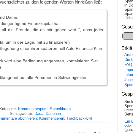
Spam
uchsdichter zu den folgenden Worten hinreißen ließ:
in Do
Spam
Spam
nd Dame.
tür­l
, die genügend Finanzkapital hat
Gesu
all die Freude, die es mir geben wird “, dass jeder
d, um in der Lage, mit zu finanzieren
Erklä
 Begehung einer ihrer späteren nell Auto Financial Kinn
Arch
Die 
k wird eine Bedingung angeboten, kontaktieren Sie:
FAQ
e
Impr
Info
itangebot auf alle Personen in Schwierigkeiten
Juge
Spa
Gesp
Sie 
Spen
Kategorie:
Kommentarspam
,
Sprachkrank
unte
Schlagwörter:
Dada
,
Darlehen
Bette
mmentare abonnieren
;
Kommentieren
;
Trackback-URI
Ein 
oder
(gan