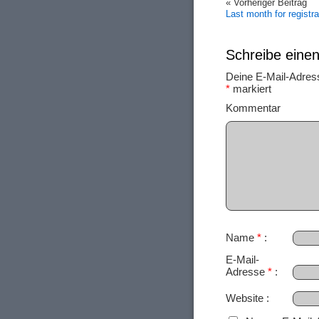
« Vorheriger Beitrag
Last month for registra
Schreibe ein
Deine E-Mail-Adresse
*
markiert
Ko
Name
*
E-Mail-
Adresse
*
Website