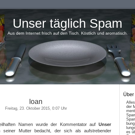
Unser täglich Spam
Aus dem Internet frisch auf den Tisch. Köstlich und aromatisch.
Über
loan
Alle
der 
Freitag, 23. Oktober 2015, 0:07 Uhr
men­t
Spam
Spam
bung
teilhaften Namen wurde der Kommentator auf
Unser
lungs
seiner Mutter bedacht, der sich als aufstrebender
es ü