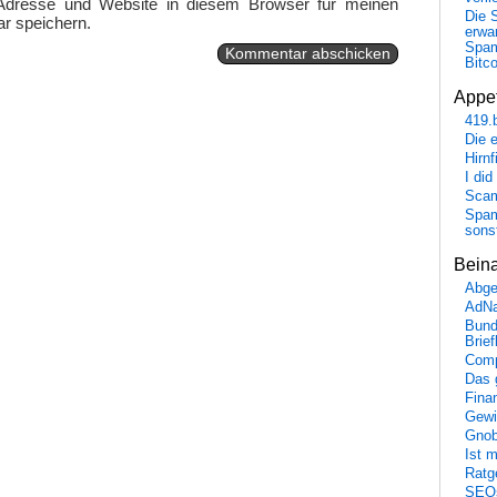
Adresse und Website in diesem Browser für meinen
Die 
r speichern.
erwar
Spa
Bitc
Appet
419.
Die 
Hirn
I did
Scam
Spam
sons
Bein
Abge
AdN
Bund
Brie
Comp
Das 
Fina
Gewi
Gnob
Ist 
Ratge
SEO