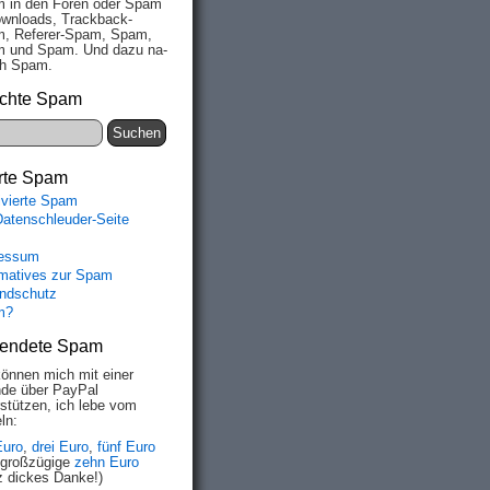
 in den Fo­ren oder Spam
wn­loads, Track­back-
, Re­fe­rer-Spam, Spam,
 und Spam. Und da­zu na­
ich Spam.
chte Spam
rte Spam
ivierte Spam
Datenschleuder-Seite
essum
rmatives zur Spam
ndschutz
m?
endete Spam
können mich mit einer
de über PayPal
rstützen, ich lebe vom
ln:
Euro
,
drei Euro
,
fünf Euro
 großzügige
zehn Euro
z dickes Danke!)