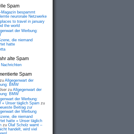
elle Spam
-Magazin bespammt
lernte neuronale Netzwerke
places to travel in january
nd the world
egenwart der Werbung:
W
Szene, die niemand
tet hatte
etta
ahr alte Spam
 Nachrichten
entierte Spam
zu
Allgegenwart der
bung: BMW
User
zu
Allgegenwart der
bung: BMW
egenwart der Werbung:
« Unser täglich Spam
zu
neueste Beitrag zur
egenwart der Werbung
Szene, die niemand
tet hatte « Unser täglich
m
zu
Olaf Scholz warnt –
icht handelt, wird viel
eren!