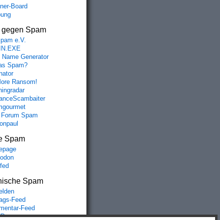
aner-Board
bung
s gegen Spam
spam e.V.
IN.EXE
 Name Generator
das Spam?
nator
ore Ransom!
hingradar
nceScambaiter
mgourmet
 Forum Spam
fonpaul
e Spam
epage
odon
lfed
nische Spam
lden
rags-Feed
entar-Feed
Press.org