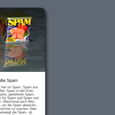
 die Spam
s hier ist Spam. Spam aus
Mail, Spam in den Kom­
aren, ge­twit­ter­te Spam,
 für Spam und Spam und
. Manch­mal auch Wer­
, um die Spam ab­wechs­
­reich­er zu mach­en. Aber
ber­wiegt die Spam, ob