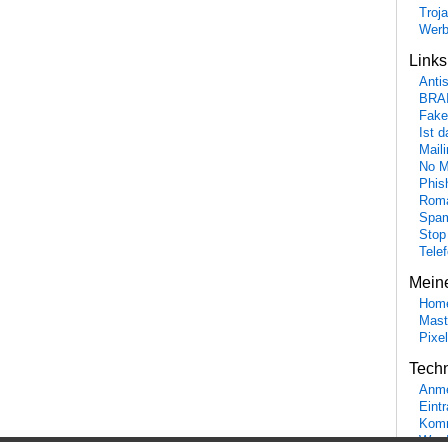
Troj
Wer
Link
Anti
BRA
Fake
Ist 
Maili
No M
Phis
Roma
Spa
Stop
Tele
Mein
Hom
Mast
Pixe
Tech
Anme
Eint
Komm
Word