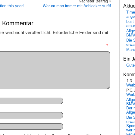
Nächster Beitrag »
Aktu
tion this year!
Warum man immer mit Adblocker surft!
Time
ange
best 
en Kommentar
arou
Allg
 wird nicht veröffentlicht.
Erforderliche Felder sind mit
BM
Die 
erwar
mmentar
*
Mari
Ein J
Gute
Komm
J.R.
Wer
P.C.
Wer
Allg
BMW 
Der 
Allg
Die 
erwar
Spa
wer n
verli