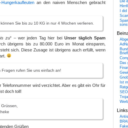
Die 
te-Hungerkaufleuten
an den naiven Menschen gebracht
Hirn
I did
Scam
Spam
 können Sie bis zu 10 KG in nur 4 Wochen verlieren.
sons
Bein
is zu
“ – wer jeden Tag hier bei
Unser täglich Spam
Abge
urch übrigens bis zu 80.000 Euro im Monat einsparen,
AdN
Bund
rsteht sich. Diese Zusage ist übrigens auch erfüllt, wenn
Brie
art.
Comp
Das 
Fina
n Fragen rufen Sie uns einfach an!
Gewi
Gnob
Ist 
r Telefonnummer wird verzichtet. Aber es gibt ein Ohr für
Ratge
st doch toll!
SEO
Troj
Wer
n Grüssen,
Link
theke
Anti
BRA
chtenden Grüßen
Fake