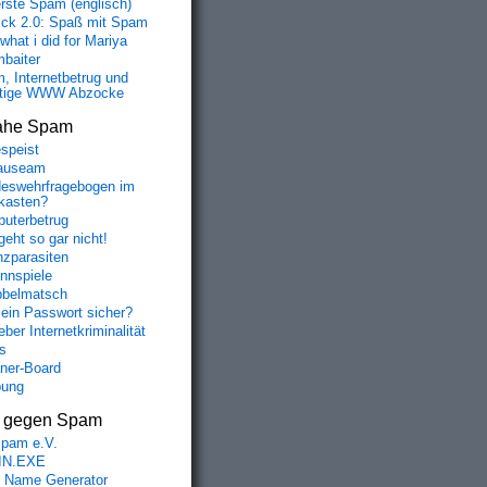
erste Spam (englisch)
fick 2.0: Spaß mit Spam
 what i did for Mariya
baiter
, Internetbetrug und
tige WWW Abzocke
ahe Spam
speist
auseam
eswehrfragebogen im
fkasten?
uterbetrug
geht so gar nicht!
nzparasiten
nnspiele
belmatsch
mein Passwort sicher?
ber Internetkriminalität
s
aner-Board
bung
s gegen Spam
spam e.V.
IN.EXE
 Name Generator