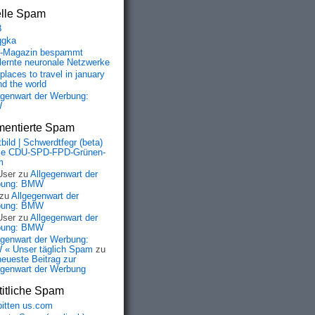
elle Spam
8
qgka
-Magazin bespammt
lernte neuronale Netzwerke
places to travel in january
nd the world
egenwart der Werbung:
W
entierte Spam
bild | Schwerdtfegr (beta)
ie CDU-SPD-FPD-Grünen-
m
User
zu
Allgegenwart der
bung: BMW
zu
Allgegenwart der
bung: BMW
User
zu
Allgegenwart der
bung: BMW
egenwart der Werbung:
« Unser täglich Spam
zu
neueste Beitrag zur
egenwart der Werbung
itliche Spam
bitten us.com