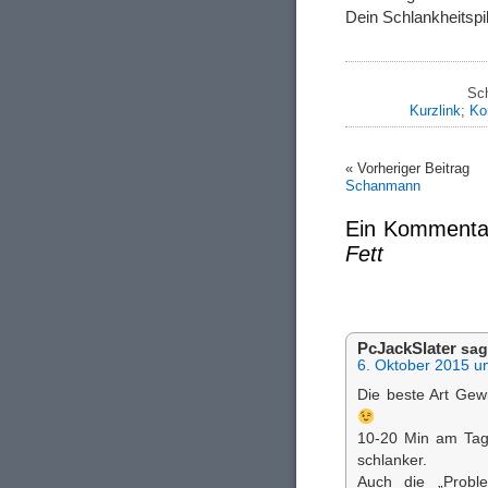
Dein Schlankheitsp
Sch
Kurzlink
;
Ko
« Vorheriger Beitrag
Schanmann
Ein Kommenta
Fett
PcJackSlater
sag
6. Oktober 2015 u
Die beste Art Gewi
10-20 Min am Tag 
schlanker.
Auch die „Probl