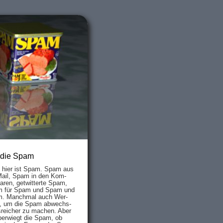
 die Spam
s hier ist Spam. Spam aus
Mail, Spam in den Kom­
aren, ge­twit­ter­te Spam,
 für Spam und Spam und
. Manch­mal auch Wer­
, um die Spam ab­wechs­
­reich­er zu mach­en. Aber
ber­wiegt die Spam, ob