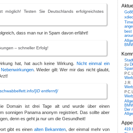
Aktu
tzt möglich! Testen Sie Deutschlands erfolgreichstes
Go8
xdie
Time
ange
best 
lgreich, dass man nur in Spam davon erfährt!
arou
Allg
BM
ungen – schneller Erfolg!
Komm
Stadt
rkung hat, hat auch keine Wirkung.
Nicht einmal ein
zu
D
Spa
on Nebenwirkungen
. Wieder gilt: Wer mir das nicht glaubt,
P.C.
Arzt!
Wer
J.R.
Wer
schwabbelfett.info/[
ID entfernt
]/
P.C.
Wer
Allg
BMW 
ie Domain ist drei Tage alt und wurde über einen
Der 
em sonnigen Panama anonym registriert. Das sollte aber
Allg
en, denn es geht ja nur um die Gesundheit!
Appet
Dort gibt es einen
alten Bekannten
, der einmal mehr von
419.