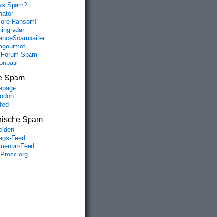
das Spam?
nator
ore Ransom!
hingradar
nceScambaiter
mgourmet
 Forum Spam
fonpaul
e Spam
epage
odon
lfed
nische Spam
lden
rags-Feed
entar-Feed
Press.org