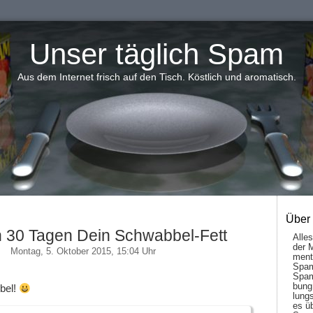
Unser täglich Spam
Aus dem Internet frisch auf den Tisch. Köstlich und aromatisch.
Über
in 30 Tagen Dein Schwabbel-Fett
Alle
der 
Montag, 5. Oktober 2015, 15:04 Uhr
men­t
Spam
Spam
bung
bel!
lungs
es ü