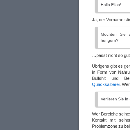
Hallo Elias!
Ja, der Vorname st
Möchten Sie 
hungern?
…passt nicht so gut
Übrigens gibt es ge
in Form von Nahrun
Bullshit und Be
Quacksalberei
. Wer
Verlieren Sie i
Wer Bereiche seines
Kontakt mit sein
Problemzone zu be