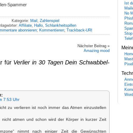
Ist 
illen-Spammer
Maili
No M
Phis
Kategorie:
Mail
,
Zahlenspiel
Roma
lagwörter:
Affiliate
,
Hallo
,
Schlankheitspillen
Spa
mmentare abonnieren
;
Kommentieren
;
Trackback-URI
Stop
Tele
Nächster Beitrag »
Mein
Amazing mood
Hom
Mast
r für
Verlier in 30 Tagen Dein Schwabbel-
Pixe
Tech
Anme
Eint
Komm
Word
t:
m 7:53 Uhr
cht zu verlieren ist noch immer das Atmen einzustellen
nicht atmen und schon wird der Körper in kurzer Zeit
emzone“ nimmt nach einiger Zeit die Gewünschten