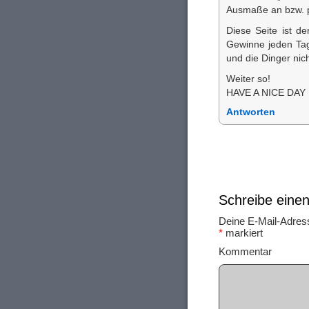
Ausmaße an bzw. 
Diese Seite ist d
Gewinne jeden Tag
und die Dinger nic
Weiter so!
HAVE A NICE DAY
Antworten
Schreibe ein
Deine E-Mail-Adresse
*
markiert
Ko