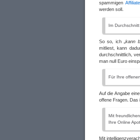
spammigen
Affilia
werden soll.
Im Durchschnitt
So so, ich „
kann b
mitliest, kann dad
durchschnittlich, ve
man null Euro einsp
Für Ihre offene
Auf die Angabe eine
offene Fragen. Das i
Mit freundliche
Ihre Online Apo
Mit intelligenzvera