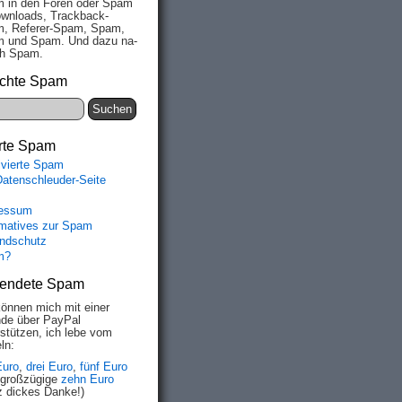
 in den Fo­ren oder Spam
wn­loads, Track­back-
, Re­fe­rer-Spam, Spam,
 und Spam. Und da­zu na­
ich Spam.
chte Spam
rte Spam
ivierte Spam
Datenschleuder-Seite
essum
rmatives zur Spam
ndschutz
m?
endete Spam
können mich mit einer
de über PayPal
rstützen, ich lebe vom
ln:
Euro
,
drei Euro
,
fünf Euro
 großzügige
zehn Euro
z dickes Danke!)