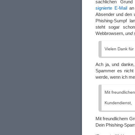
sachlichen Grund
signierte E-Mail
an 
Absender und den u
Phishing-Sumpf lan
steht sogar schon
Webbrowsern,
und s
Vielen Dank für 
Ach ja, und danke,
Spammer es nicht s
werde, wenn ich mei
Mit freundliche
Kundendienst,
Mit freundlichem Gr
Dein Phishing-Spa