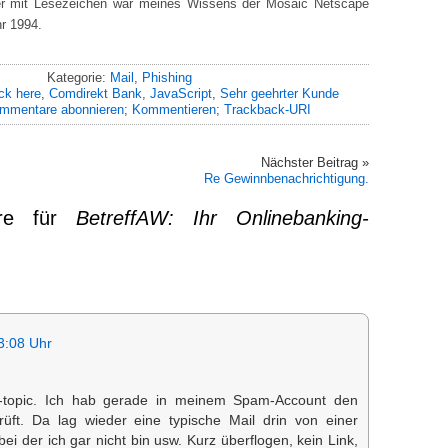
er mit Lesezeichen war meines Wissens der Mosaic Netscape
r 1994.
Kategorie:
Mail
,
Phishing
ck here
,
Comdirekt Bank
,
JavaScript
,
Sehr geehrter Kunde
mmentare abonnieren
;
Kommentieren
;
Trackback-URI
Nächster Beitrag »
Re Gewinnbenachrichtigung.
re für
BetreffAW: Ihr Onlinebanking-
3:08 Uhr
f-topic. Ich hab gerade in meinem Spam-Account den
ft. Da lag wieder eine typische Mail drin von einer
ei der ich gar nicht bin usw. Kurz überflogen, kein Link,