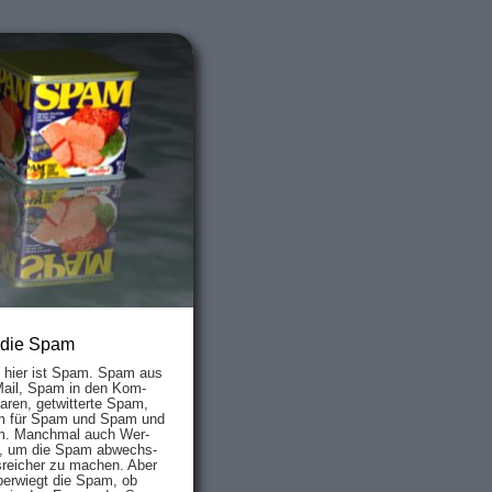
 die Spam
s hier ist Spam. Spam aus
Mail, Spam in den Kom­
aren, ge­twit­ter­te Spam,
 für Spam und Spam und
. Manch­mal auch Wer­
, um die Spam ab­wechs­
­reich­er zu mach­en. Aber
ber­wiegt die Spam, ob