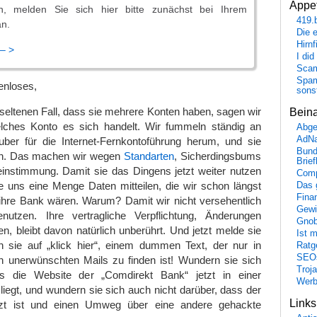
Appet
en, melden Sie sich hier bitte zunächst bei Ihrem
419.
an.
Die 
Hirn
 – >
I did
Scam
Spam
enloses,
sons
o seltenen Fall, dass sie mehrere Konten haben, sagen wir
Bein
lches Konto es sich handelt. Wir fummeln ständig an
Abge
AdN
er für die Internet-Fernkontoführung herum, und sie
Bund
on. Das machen wir wegen
Standarten
, Sicherdingsbums
Brie
einstimmung. Damit sie das Dingens jetzt weiter nutzen
Comp
 uns eine Menge Daten mitteilen, die wir schon längst
Das 
Fina
ihre Bank wären. Warum? Damit wir nicht versehentlich
Gewi
nutzen. Ihre vertragliche Verpflichtung, Änderungen
Gnob
n, bleibt davon natürlich unberührt. Und jetzt melde sie
Ist 
n sie auf „klick hier“, einem dummen Text, der nur in
Ratge
SEO
unerwünschten Mails zu finden ist! Wundern sie sich
Troj
ss die Website der „Comdirekt Bank“ jetzt in einer
Wer
iegt, und wundern sie sich auch nicht darüber, dass der
Link
etzt ist und einen Umweg über eine andere gehackte