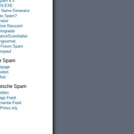
spam e.V.
IN.EXE
 Name Generator
das Spam?
nator
ore Ransom!
hingradar
nceScambaiter
mgourmet
 Forum Spam
fonpaul
e Spam
epage
odon
lfed
nische Spam
lden
rags-Feed
entar-Feed
Press.org