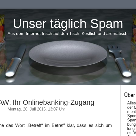
Unser täglich Spam
Aus dem Internet frisch auf den Tisch. Köstlich und aromatisch.
Über
fAW: Ihr Onlinebanking-Zugang
Alle
der 
Montag, 20. Juli 2015, 13:07 Uhr
men­t
Spam
Spam
bung
ne das Wort „Betreff“ im Betreff klar, dass es sich um
lungs
.
es ü