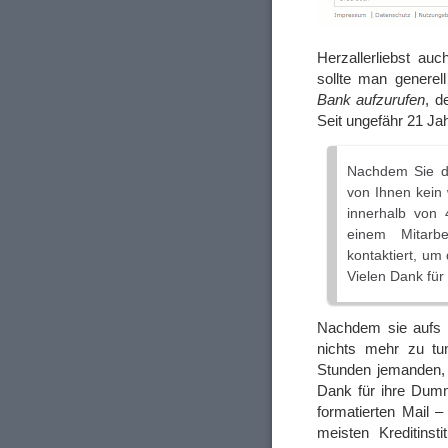
Herzallerliebst au
sollte man generel
Bank aufzurufen
, d
Seit ungefähr 21 J
Nachdem Sie da
von Ihnen kein 
innerhalb von
einem Mitarbe
kontaktiert, um
Vielen Dank für 
Nachdem sie aufs Ph
nichts mehr zu tu
Stunden jemanden, 
Dank für ihre Dumm
formatierten Mail 
meisten Kreditins