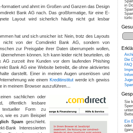
Spam
in Do
L-formatiert und ahmt im Großen und Ganzen das Design
Spam
mdirekt Bank AG nach. Das großformatige, für eine E-
Spam
tür­l
gnete Layout wird sicherlich häufig nicht gut lesbar
Gesu
mmen hat und sich unsicher ist: Nein, trotz des Layouts
l nicht von der Comdirekt Bank AG, sondern von
Erklä
enschen zur Preisgabe ihrer Daten überrumpeln wollen,
 übernehmen können. Ich kann leider nicht beurteilen, ob
Arch
Die 
k AG zurzeit ihre Kunden vor dem laufenden Phishing
FAQ
rekt Bank AG eine Website betreibt, die ohne aktiviertes
Impr
nhalte darstellt. Einer in meinen Augen unseriösen und
Info
Unternehmung wie einem
Kreditinstitut
werde ich gewiss
Juge
Spa
ode in meinem Browser auszuführen…
Gesp
keinen sachlichen oder
Sie 
, öffentlich lesbare
Spen
 textueller Form zu
unte
Bette
so, wie es zum Beispiel
glich Spam
geschieht.
Ein 
oder
t-Bank Interessierten
(gan