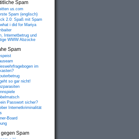
itliche Spam
bitten us.com
erste Spam (englisch)
fick 2.0: Spaß mit Spam
 what i did for Mariya
baiter
, Internetbetrug und
tige WWW Abzocke
ahe Spam
speist
auseam
eswehrfragebogen im
fkasten?
uterbetrug
geht so gar nicht!
nzparasiten
nnspiele
belmatsch
mein Passwort sicher?
ber Internetkriminalität
s
aner-Board
bung
s gegen Spam