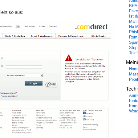
Anti
BRA
Fake
ieht so aus:
Ist 
Maili
No M
Phis
Roma
Spa
Stop
Tele
Mein
Hom
Mast
Pixe
Tech
Anme
Eint
Komm
Word