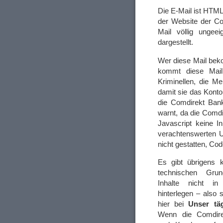
Die E-Mail ist HTM
der Website der Co
Mail völlig ungeei
dargestellt.
Wer diese Mail beko
kommt diese Mai
Kriminellen, die M
damit sie das Konto
die Comdirekt Ban
warnt, da die Comdi
Javascript keine I
verachtenswerten 
nicht gestatten, C
Es gibt übrigens 
technischen Grund
Inhalte nicht in
hinterlegen – also 
hier bei
Unser tä
Wenn die Comdirek