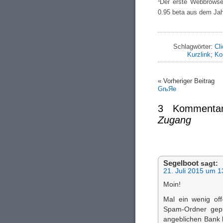
¹Der erste Webbrows
0.95 beta aus dem Jah
Schlagwörter:
Cli
Kurzlink
;
Ko
« Vorheriger Beitrag
GrьЯe
3 Kommenta
Zugang
Segelboot
sagt:
21. Juli 2015 um 1
Moin!
Mal ein wenig of
Spam-Ordner geprü
angeblichen Bank b