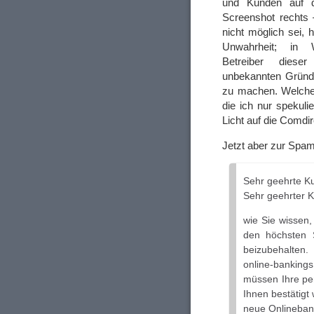
und Kunden auf de
Screenshot rechts 
nicht möglich sei, 
Unwahrheit; in W
Betreiber dies
unbekannten Gründe
zu machen. Welche 
die ich nur spekul
Licht auf die Comdi
Jetzt aber zur Spam
Sehr geehrte K
Sehr geehrter 
wie Sie wissen,
den höchsten S
beizubehalten.
online-bankin
müssen Ihre pe
Ihnen bestätigt
neue Onlineban