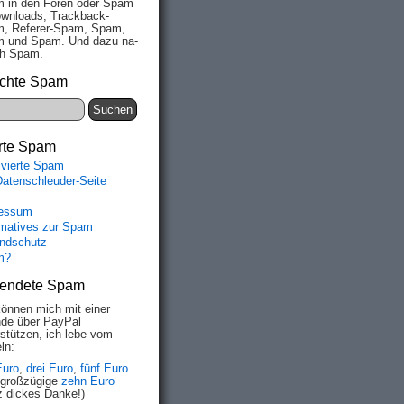
 in den Fo­ren oder Spam
wn­loads, Track­back-
, Re­fe­rer-Spam, Spam,
 und Spam. Und da­zu na­
ich Spam.
chte Spam
rte Spam
ivierte Spam
Datenschleuder-Seite
essum
rmatives zur Spam
ndschutz
m?
endete Spam
können mich mit einer
de über PayPal
rstützen, ich lebe vom
ln:
Euro
,
drei Euro
,
fünf Euro
 großzügige
zehn Euro
z dickes Danke!)