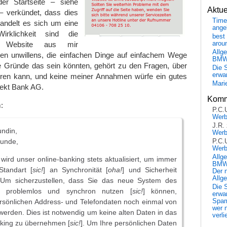
r Startseite – siehe
Aktu
– verkündet, dass dies
Time
handelt es sich um eine
ange
irklichkeit sind die
best 
er Website aus mir
arou
Allg
n unwillens, die einfachen Dinge auf einfachem Wege
BM
Gründe das sein könnten, gehört zu den Fragen, über
Die 
erwar
ieren kann, und keine meiner Annahmen würfe ein gutes
Mari
rekt Bank AG.
Komm
:
P.C.
Wer
J.R.
undin,
Wer
Kunde,
P.C.
Wer
Allg
 wird unser online-banking stets aktualisiert, um immer
BMW 
tandart [
sic!
] an Synchronität [
oha!
] und Sicherheit
Der 
Allg
 Um sicherzustellen, dass Sie das neue System des
Die 
gs problemlos und synchron nutzen [
sic!
] können,
erwar
Spa
rsönlichen Address- und Telefondaten noch einmal von
wer n
 werden. Dies ist notwendig um keine alten Daten in das
verli
king zu übernehmen [
sic!
]. Um Ihre persönlichen Daten