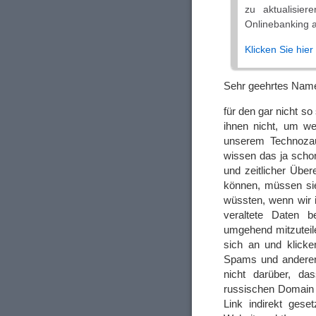
zu aktualisier
Onlinebanking 
Klicken Sie hier
Sehr geehrtes Nam
für den gar nicht s
ihnen nicht, um we
unserem Technozaub
wissen das ja sch
und zeitlicher Über
können, müssen sie
wüssten, wenn wir 
veraltete Daten be
umgehend mitzuteile
sich an und klicke
Spams und anderen 
nicht darüber, da
russischen Domain l
Link indirekt ges