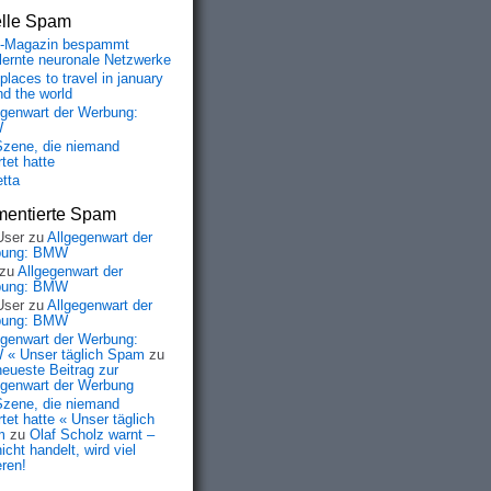
elle Spam
-Magazin bespammt
lernte neuronale Netzwerke
places to travel in january
nd the world
egenwart der Werbung:
W
Szene, die niemand
tet hatte
etta
entierte Spam
User
zu
Allgegenwart der
bung: BMW
zu
Allgegenwart der
bung: BMW
User
zu
Allgegenwart der
bung: BMW
egenwart der Werbung:
« Unser täglich Spam
zu
neueste Beitrag zur
egenwart der Werbung
Szene, die niemand
tet hatte « Unser täglich
m
zu
Olaf Scholz warnt –
icht handelt, wird viel
eren!