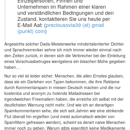
Einzelpersonen, Firmen und
Unternehmen im Rahmen einer klaren
und verständlichen Bedingungen und den
Zustand. kontaktieren Sie uns heute per
E-Mail Aat: (
preciousovia39 (at) gmail
(punkt) com
)
Angesichts solcher Dada-Meisterwerke mindertalentierter Dichter
und Sprachverrenker sehne ich mich immer wieder einmal nach
den Zeiten zurück, in denen sich die Verbrecher bei der Einleitung
eines Vorschussbetruges wenigstens
ein bisschen
Mühe gegeben
haben…
Nur so viel ist leider sicher: Menschen, die
allen Ernstes
glauben,
dass sie ein Darlehen von Typen bekommen, die ihre Reklame
durch Kommentarspam in miesen Deutsch machen und die nur
kostenlos und anonym zu holende Mailadressen bei
irgendwelchen Freemailern haben, die erreiche ich selbst mit der
deutlichsten Warnung nicht mehr. Und wie ich an derartigen
Spamkommentaren sehe, die sich seit Jahren wie eine stinkende
Flut überall hin ergießen (und meist automatisch wieder von
Spamfiltern gefressen werden), scheint es derart naive Menschen
immer noch zu geben. Warum gibts eigentlich keine Medikamente