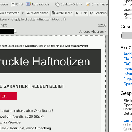
Spam
in Do
Spam
Spam
tür­l
Gesu
Erklä
Arch
Die 
FAQ
Impr
Info
Juge
Spa
Gesp
Sie 
Spen
unte
Bette
Ein 
oder
(gan