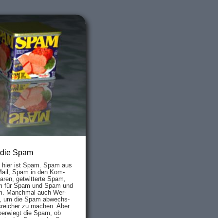
 die Spam
s hier ist Spam. Spam aus
Mail, Spam in den Kom­
aren, ge­twit­ter­te Spam,
 für Spam und Spam und
. Manch­mal auch Wer­
, um die Spam ab­wechs­
­reich­er zu mach­en. Aber
ber­wiegt die Spam, ob