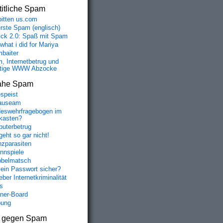
itliche Spam
bitten us.com
erste Spam (englisch)
fick 2.0: Spaß mit Spam
 what i did for Mariya
baiter
, Internetbetrug und
tige WWW Abzocke
ahe Spam
speist
auseam
eswehrfragebogen im
fkasten?
uterbetrug
geht so gar nicht!
nzparasiten
nnspiele
belmatsch
mein Passwort sicher?
ber Internetkriminalität
s
aner-Board
bung
s gegen Spam