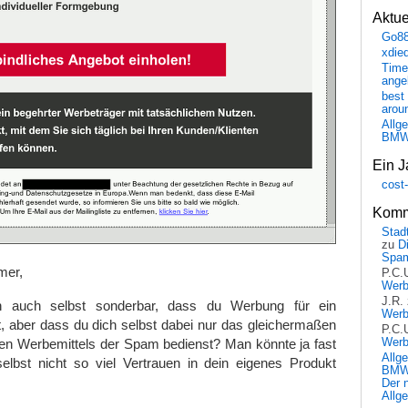
Aktu
Go8
xdie
Time
ange
best 
arou
Allg
BM
Ein J
cost
Komm
Stadt
zu
D
Spa
mer,
P.C.
Wer
J.R.
h auch selbst sonderbar, dass du Werbung für ein
Wer
, aber dass du dich selbst dabei nur das gleichermaßen
P.C.
alen Werbemittels der Spam bedienst? Man könnte ja fast
Wer
Allg
elbst nicht so viel Vertrauen in dein eigenes Produkt
BMW 
Der 
Allg