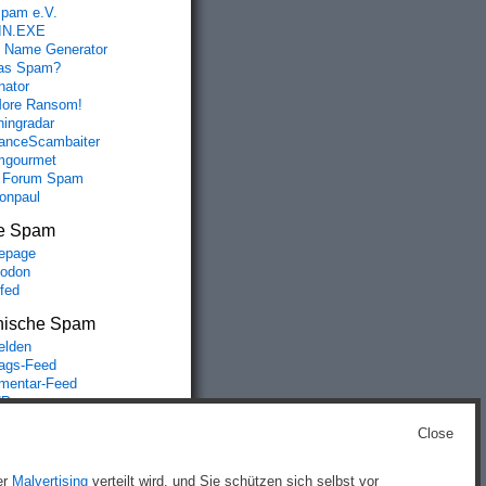
spam e.V.
IN.EXE
 Name Generator
das Spam?
nator
ore Ransom!
hingradar
nceScambaiter
mgourmet
 Forum Spam
fonpaul
e Spam
epage
odon
lfed
nische Spam
lden
rags-Feed
entar-Feed
Press.org
Close
g
)
er
Malvertising
verteilt wird, und Sie schützen sich selbst vor