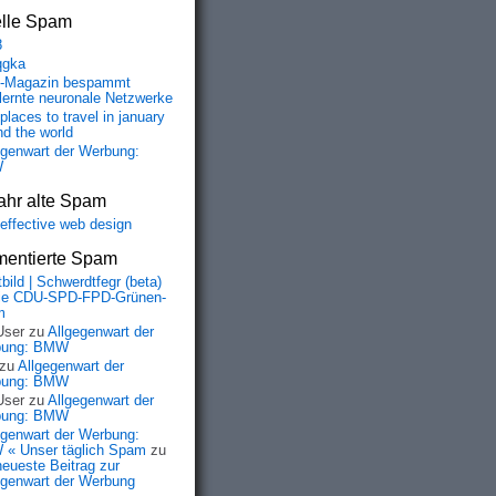
elle Spam
8
qgka
-Magazin bespammt
lernte neuronale Netzwerke
places to travel in january
nd the world
egenwart der Werbung:
W
ahr alte Spam
-effective web design
entierte Spam
bild | Schwerdtfegr (beta)
ie CDU-SPD-FPD-Grünen-
m
User
zu
Allgegenwart der
bung: BMW
zu
Allgegenwart der
bung: BMW
User
zu
Allgegenwart der
bung: BMW
egenwart der Werbung:
« Unser täglich Spam
zu
neueste Beitrag zur
egenwart der Werbung