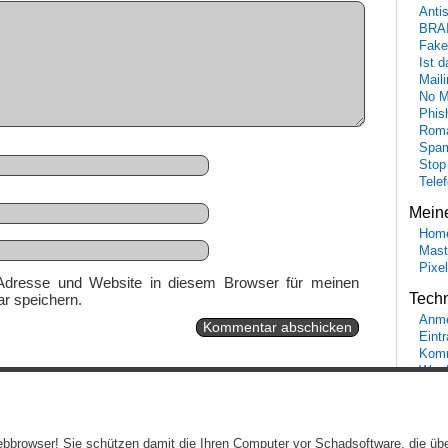
Anti
BRA
Fake
Ist 
Maili
No M
Phis
Roma
Spa
Stop
Tele
Mein
Hom
Mast
Pixe
Adresse und Website in diesem Browser für meinen
Tech
r speichern.
Anme
Eint
Komm
Word
Ein genussvolles Blog von
Elias Schwerdtfeger
(
Lizenz
,
Datenschutzerklärun
 Webbrowser! Sie schützen damit die Ihren Computer vor Schadsoftware, die üb
Beiträge (RSS)
und
Kommentare (RSS)
.