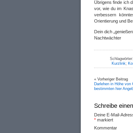
Übrigens finde ich d
vor, wie du im Knas
verbessern könntes
Orientierung und B
Dein dich „genieße
Nachtwächter
Schlagwörter
Kurzlink
;
Ko
« Vorheriger Beitrag
Darlehen in Höhe von
bestimmten hier Ange
Schreibe ein
Deine E-Mail-Adresse
*
markiert
Ko