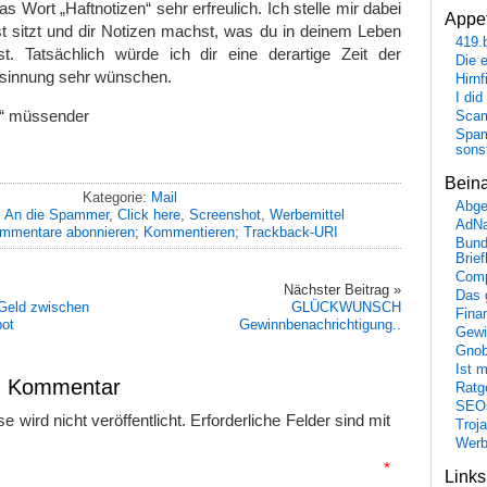
as Wort „Haftnotizen“ sehr erfreulich. Ich stelle mir dabei
Appet
t sitzt und dir Notizen machst, was du in deinem Leben
419.
t. Tatsächlich würde ich dir eine derartige Zeit der
Die 
esinnung sehr wünschen.
Hirn
I did
n“ müssender
Scam
Spam
sons
Bein
Kategorie:
Mail
Abge
:
An die Spammer
,
Click here
,
Screenshot
,
Werbemittel
AdN
mmentare abonnieren
;
Kommentieren
;
Trackback-URI
Bund
Brie
Comp
Nächster Beitrag »
Das 
 Geld zwischen
GLÜCKWUNSCH
Fina
bot
Gewinnbenachrichtigung..
Gewi
Gnob
Ist 
en Kommentar
Ratge
SEO
 wird nicht veröffentlicht.
Erforderliche Felder sind mit
Troj
Wer
mmentar
*
Link