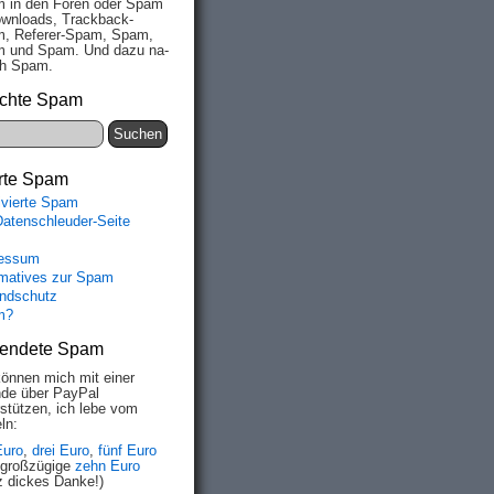
 in den Fo­ren oder Spam
wn­loads, Track­back-
, Re­fe­rer-Spam, Spam,
 und Spam. Und da­zu na­
ich Spam.
chte Spam
rte Spam
ivierte Spam
Datenschleuder-Seite
essum
rmatives zur Spam
ndschutz
m?
endete Spam
können mich mit einer
de über PayPal
rstützen, ich lebe vom
ln:
Euro
,
drei Euro
,
fünf Euro
 großzügige
zehn Euro
z dickes Danke!)