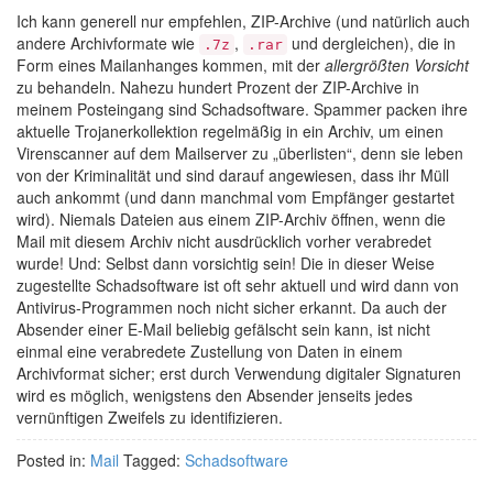
Ich kann generell nur empfehlen, ZIP-Archive (und natürlich auch
andere Archivformate wie
,
und dergleichen), die in
.7z
.rar
Form eines Mailanhanges kommen, mit der
allergrößten Vorsicht
zu behandeln. Nahezu hundert Prozent der ZIP-Archive in
meinem Posteingang sind Schadsoftware. Spammer packen ihre
aktuelle Trojanerkollektion regelmäßig in ein Archiv, um einen
Virenscanner auf dem Mailserver zu „überlisten“, denn sie leben
von der Kriminalität und sind darauf angewiesen, dass ihr Müll
auch ankommt (und dann manchmal vom Empfänger gestartet
wird). Niemals Dateien aus einem ZIP-Archiv öffnen, wenn die
Mail mit diesem Archiv nicht ausdrücklich vorher verabredet
wurde! Und: Selbst dann vorsichtig sein! Die in dieser Weise
zugestellte Schadsoftware ist oft sehr aktuell und wird dann von
Antivirus-Programmen noch nicht sicher erkannt. Da auch der
Absender einer E-Mail beliebig gefälscht sein kann, ist nicht
einmal eine verabredete Zustellung von Daten in einem
Archivformat sicher; erst durch Verwendung digitaler Signaturen
wird es möglich, wenigstens den Absender jenseits jedes
vernünftigen Zweifels zu identifizieren.
Posted in:
Mail
Tagged:
Schadsoftware