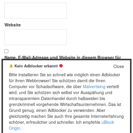
Website
Name, E-Mail-Adresse und Website in diesem Browser für
meinen nächsten Kommentar speichern.
Kein Adblocker erkannt
Close
Bitte installieren Sie so schnell wie möglich einen Adblocker
für ihren Webbrowser! Sie schützen damit die Ihren
Computer vor Schadsoftware, die über
Malvertising
verteilt
wird, und Sie schützen sich selbst vor Ausspähung und
intransparentem Datenhandel durch halbseiden bis
grenzkriminell vorgehende Wirtschaftsunternehmen. Das ist
Grund genug, einen Adblocker zu verwenden. Aber
Copyright © 2026 Unser täglich Spam.
gleichzeitig machen Sie auch Ihre gesamte Interneterfahrung
Mobile
WordPress Theme by themehall.com
schöner, erfreulicher und schneller. Ich empfehle
uBlock
Origin
.