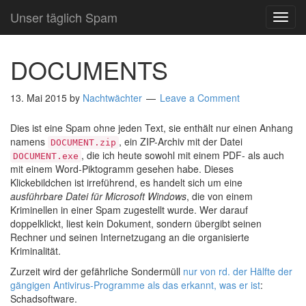
Unser täglich Spam
TOG
NAVI
DOCUMENTS
13. Mai 2015
by
Nachtwächter
Leave a Comment
Dies ist eine Spam ohne jeden Text, sie enthält nur einen Anhang
namens
, ein ZIP-Archiv mit der Datei
DOCUMENT.zip
, die ich heute sowohl mit einem PDF- als auch
DOCUMENT.exe
mit einem Word-Piktogramm gesehen habe. Dieses
Klickebildchen ist irreführend, es handelt sich um eine
ausführbare Datei für Microsoft Windows
, die von einem
Kriminellen in einer Spam zugestellt wurde. Wer darauf
doppelklickt, liest kein Dokument, sondern übergibt seinen
Rechner und seinen Internetzugang an die organisierte
Kriminalität.
Zurzeit wird der gefährliche Sondermüll
nur von rd. der Hälfte der
gängigen Antivirus-Programme als das erkannt, was er ist
:
Schadsoftware.