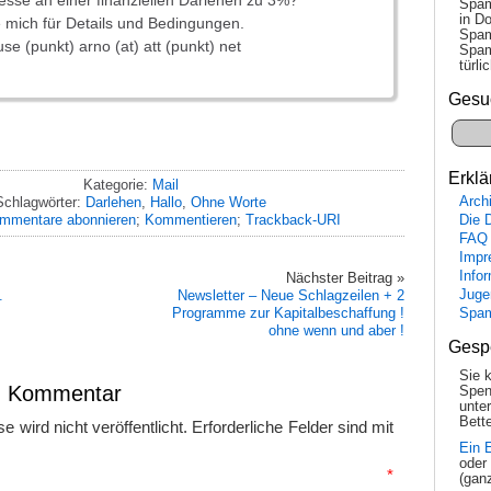
esse an einer finanziellen Darlehen zu 3%?
Spam
in Do
e mich für Details und Bedingungen.
Spam
se (punkt) arno (at) att (punkt) net
Spam
tür­l
Gesu
Erklä
Kategorie:
Mail
Arch
Schlagwörter:
Darlehen
,
Hallo
,
Ohne Worte
mmentare abonnieren
;
Kommentieren
;
Trackback-URI
Die 
FAQ
Impr
Info
Nächster Beitrag »
Juge
.
Newsletter – Neue Schlagzeilen + 2
Programme zur Kapitalbeschaffung !
Spa
ohne wenn und aber !
Gesp
Sie 
en Kommentar
Spen
unte
Bette
 wird nicht veröffentlicht.
Erforderliche Felder sind mit
Ein 
oder
mmentar
*
(gan