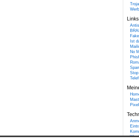
Troj
Wer
Link
Anti
BRA
Fake
Ist 
Maili
No M
Phis
Roma
Spa
Stop
Tele
Mein
Hom
Mast
Pixe
Tech
Anme
Eint
Komm
Word