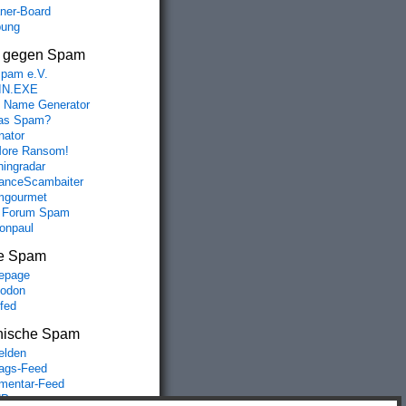
aner-Board
bung
s gegen Spam
spam e.V.
IN.EXE
 Name Generator
das Spam?
nator
ore Ransom!
hingradar
nceScambaiter
mgourmet
 Forum Spam
fonpaul
e Spam
epage
odon
lfed
nische Spam
lden
rags-Feed
entar-Feed
Press.org