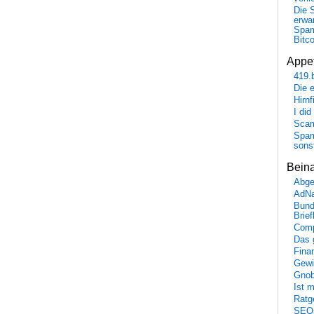
Die 
erwar
Spa
Bitc
Appet
419.
Die 
Hirn
I did
Scam
Spam
sons
Bein
Abge
AdN
Bund
Brie
Comp
Das 
Fina
Gewi
Gnob
Ist 
Ratge
SEO