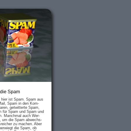
 die Spam
s hier ist Spam. Spam aus
Mail, Spam in den Kom­
aren, ge­twit­ter­te Spam,
 für Spam und Spam und
. Manch­mal auch Wer­
, um die Spam ab­wechs­
­reich­er zu mach­en. Aber
ber­wiegt die Spam, ob