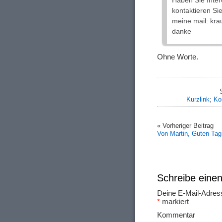
Haben Sie Inter
kontaktieren Si
meine mail: krau
danke
Ohne Worte.
Kurzlink
;
Ko
« Vorheriger Beitrag
Von Martin, Guten Tag
Schreibe ein
Deine E-Mail-Adresse
*
markiert
Ko