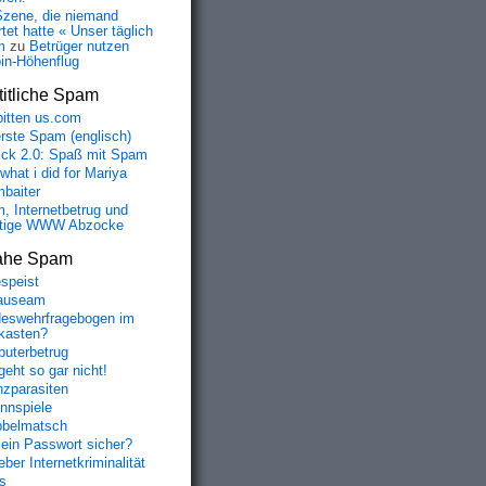
Szene, die niemand
tet hatte « Unser täglich
m
zu
Betrüger nutzen
oin-Höhenflug
itliche Spam
bitten us.com
erste Spam (englisch)
fick 2.0: Spaß mit Spam
 what i did for Mariya
baiter
, Internetbetrug und
tige WWW Abzocke
ahe Spam
speist
auseam
eswehrfragebogen im
fkasten?
uterbetrug
geht so gar nicht!
nzparasiten
nnspiele
belmatsch
mein Passwort sicher?
ber Internetkriminalität
s