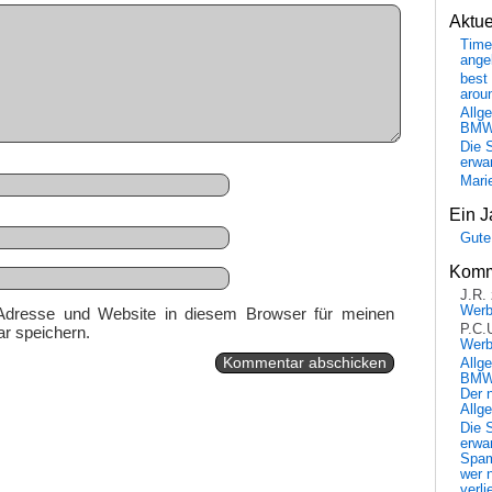
Aktu
Time
ange
best 
arou
Allg
BM
Die 
erwar
Mari
Ein J
Gute
Komm
J.R.
Wer
Adresse und Website in diesem Browser für meinen
P.C.
r speichern.
Wer
Allg
BMW 
Der 
Allg
Die 
erwar
Spa
wer n
verli