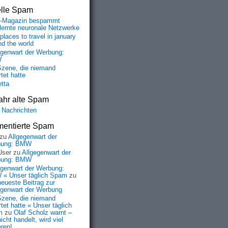
elle Spam
-Magazin bespammt
lernte neuronale Netzwerke
places to travel in january
nd the world
egenwart der Werbung:
W
Szene, die niemand
tet hatte
etta
ahr alte Spam
 Nachrichten
entierte Spam
zu
Allgegenwart der
bung: BMW
User
zu
Allgegenwart der
bung: BMW
egenwart der Werbung:
« Unser täglich Spam
zu
neueste Beitrag zur
egenwart der Werbung
Szene, die niemand
tet hatte « Unser täglich
m
zu
Olaf Scholz warnt –
icht handelt, wird viel
eren!