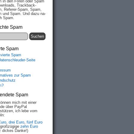
 in den Fo­ren oder Spam
wn­loads, Track­back-
, Re­fe­rer-Spam, Spam,
 und Spam. Und da­zu na­
ich Spam.
chte Spam
rte Spam
ivierte Spam
Datenschleuder-Seite
essum
rmatives zur Spam
ndschutz
m?
endete Spam
können mich mit einer
de über PayPal
rstützen, ich lebe vom
ln:
Euro
,
drei Euro
,
fünf Euro
 großzügige
zehn Euro
z dickes Danke!)