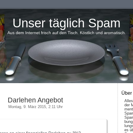
Unser täglich Spam
Aus dem Internet frisch auf den Tisch. Köstlich und aromatisch.
Über
Darlehen Angebot
Alle
der 
Montag, 9. März 2015, 2:11 Uhr
men­t
Spam
Spam
bung
lungs
es ü