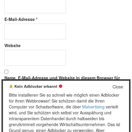
E-Mail-Adresse
*
Website
Name, E-Mail-Adresse und Website in diesem Browser für
meinen nächsten Kommentar speichern.
Kein Adblocker erkannt
Close
Bitte installieren Sie so schnell wie möglich einen Adblocker
für ihren Webbrowser! Sie schützen damit die Ihren
Computer vor Schadsoftware, die über
Malvertising
verteilt
wird, und Sie schützen sich selbst vor Ausspähung und
intransparentem Datenhandel durch halbseiden bis
grenzkriminell vorgehende Wirtschaftsunternehmen. Das ist
Grund genug, einen Adblocker zu verwenden. Aber
Copyright © 2026 Unser täglich Spam.