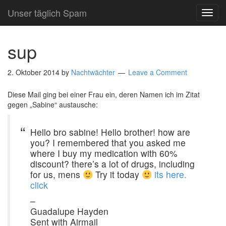
Unser täglich Spam
TOG
NAVI
sup
2. Oktober 2014
by
Nachtwächter
Leave a Comment
Diese Mail ging bei einer Frau ein, deren Namen ich im Zitat
gegen „Sabine“ austausche:
Hello bro sabine! Hello brother! how are
you? I remembered that you asked me
where I buy my medication with 60%
discount? there’s a lot of drugs, including
for us, mens
Try it today
its here.
click
–
Guadalupe Hayden
Sent with Airmail