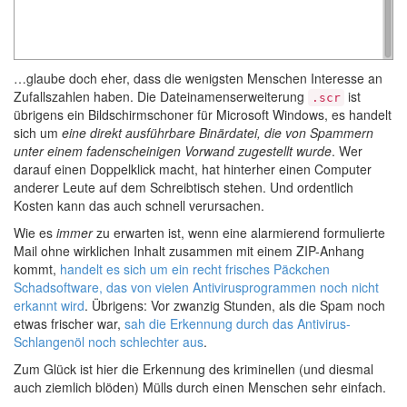
…glaube doch eher, dass die wenigsten Menschen Interesse an
Zufallszahlen haben. Die Dateinamenserweiterung
ist
.scr
übrigens ein Bildschirmschoner für Microsoft Windows, es handelt
sich um
eine direkt ausführbare Binärdatei, die von Spammern
unter einem fadenscheinigen Vorwand zugestellt wurde
. Wer
darauf einen Doppelklick macht, hat hinterher einen Computer
anderer Leute auf dem Schreibtisch stehen. Und ordentlich
Kosten kann das auch schnell verursachen.
Wie es
immer
zu erwarten ist, wenn eine alarmierend formulierte
Mail ohne wirklichen Inhalt zusammen mit einem ZIP-Anhang
kommt,
handelt es sich um ein recht frisches Päckchen
Schadsoftware, das von vielen Antivirusprogrammen noch nicht
erkannt wird
. Übrigens: Vor zwanzig Stunden, als die Spam noch
etwas frischer war,
sah die Erkennung durch das Antivirus-
Schlangenöl noch schlechter aus
.
Zum Glück ist hier die Erkennung des kriminellen (und diesmal
auch ziemlich blöden) Mülls durch einen Menschen sehr einfach.