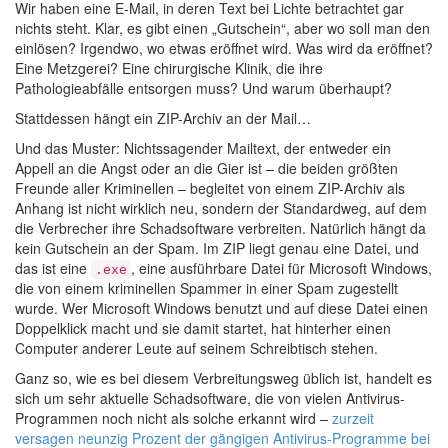
Wir haben eine E-Mail, in deren Text bei Lichte betrachtet gar
nichts steht. Klar, es gibt einen „Gutschein“, aber wo soll man den
einlösen? Irgendwo, wo etwas eröffnet wird. Was wird da eröffnet?
Eine Metzgerei? Eine chirurgische Klinik, die ihre
Pathologieabfälle entsorgen muss? Und warum überhaupt?
Stattdessen hängt ein ZIP-Archiv an der Mail…
Und das Muster: Nichtssagender Mailtext, der entweder ein
Appell an die Angst oder an die Gier ist – die beiden größten
Freunde aller Kriminellen – begleitet von einem ZIP-Archiv als
Anhang ist nicht wirklich neu, sondern der Standardweg, auf dem
die Verbrecher ihre Schadsoftware verbreiten. Natürlich hängt da
kein Gutschein an der Spam. Im ZIP liegt genau eine Datei, und
das ist eine
, eine ausführbare Datei für Microsoft Windows,
.exe
die von einem kriminellen Spammer in einer Spam zugestellt
wurde. Wer Microsoft Windows benutzt und auf diese Datei einen
Doppelklick macht und sie damit startet, hat hinterher einen
Computer anderer Leute auf seinem Schreibtisch stehen.
Ganz so, wie es bei diesem Verbreitungsweg üblich ist, handelt es
sich um sehr aktuelle Schadsoftware, die von vielen Antivirus-
Programmen noch nicht als solche erkannt wird –
zurzeit
versagen neunzig Prozent der gängigen Antivirus-Programme bei