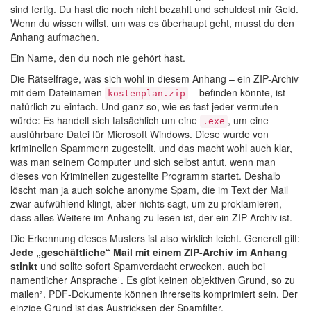
sind fertig. Du hast die noch nicht bezahlt und schuldest mir Geld.
Wenn du wissen willst, um was es überhaupt geht, musst du den
Anhang aufmachen.
Ein Name, den du noch nie gehört hast.
Die Rätselfrage, was sich wohl in diesem Anhang – ein ZIP-Archiv
mit dem Dateinamen
– befinden könnte, ist
kostenplan.zip
natürlich zu einfach. Und ganz so, wie es fast jeder vermuten
würde: Es handelt sich tatsächlich um eine
, um eine
.exe
ausführbare Datei für Microsoft Windows. Diese wurde von
kriminellen Spammern zugestellt, und das macht wohl auch klar,
was man seinem Computer und sich selbst antut, wenn man
dieses von Kriminellen zugestellte Programm startet. Deshalb
löscht man ja auch solche anonyme Spam, die im Text der Mail
zwar aufwühlend klingt, aber nichts sagt, um zu proklamieren,
dass alles Weitere im Anhang zu lesen ist, der ein ZIP-Archiv ist.
Die Erkennung dieses Musters ist also wirklich leicht. Generell gilt:
Jede „geschäftliche“ Mail mit einem ZIP-Archiv im Anhang
stinkt
und sollte sofort Spamverdacht erwecken, auch bei
namentlicher Ansprache¹. Es gibt keinen objektiven Grund, so zu
mailen². PDF-Dokumente können ihrerseits komprimiert sein. Der
einzige Grund ist das Austricksen der Spamfilter.