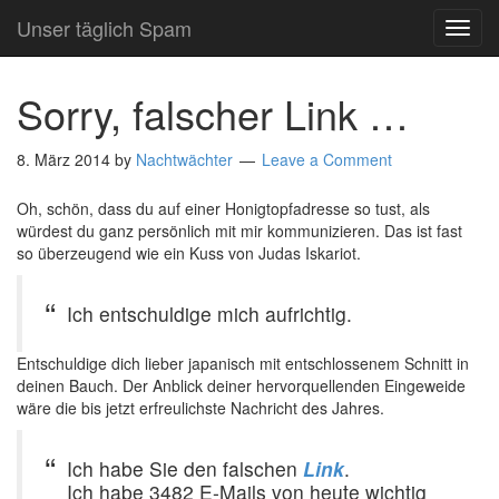
Unser täglich Spam
TOG
NAVI
Sorry, falscher Link …
8. März 2014
by
Nachtwächter
Leave a Comment
Oh, schön, dass du auf einer Honigtopfadresse so tust, als
würdest du ganz persönlich mit mir kommunizieren. Das ist fast
so überzeugend wie ein Kuss von Judas Iskariot.
Ich entschuldige mich aufrichtig.
Entschuldige dich lieber japanisch mit entschlossenem Schnitt in
deinen Bauch. Der Anblick deiner hervorquellenden Eingeweide
wäre die bis jetzt erfreulichste Nachricht des Jahres.
Ich habe Sie den falschen
Link
.
Ich habe 3482 E-Mails von heute wichtig