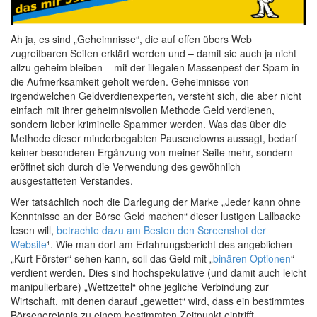
Ah ja, es sind „Geheimnisse“, die auf offen übers Web
zugreifbaren Seiten erklärt werden und – damit sie auch ja nicht
allzu geheim bleiben – mit der illegalen Massenpest der Spam in
die Aufmerksamkeit geholt werden. Geheimnisse von
irgendwelchen Geldverdienexperten, versteht sich, die aber nicht
einfach mit ihrer geheimnisvollen Methode Geld verdienen,
sondern lieber kriminelle Spammer werden. Was das über die
Methode dieser minderbegabten Pausenclowns aussagt, bedarf
keiner besonderen Ergänzung von meiner Seite mehr, sondern
eröffnet sich durch die Verwendung des gewöhnlich
ausgestatteten Verstandes.
Wer tatsächlich noch die Darlegung der Marke „Jeder kann ohne
Kenntnisse an der Börse Geld machen“ dieser lustigen Lallbacke
lesen will,
betrachte dazu am Besten den Screenshot der
Website
¹. Wie man dort am Erfahrungsbericht des angeblichen
„Kurt Förster“ sehen kann, soll das Geld mit „
binären Optionen
“
verdient werden. Dies sind hochspekulative (und damit auch leicht
manipulierbare) „Wettzettel“ ohne jegliche Verbindung zur
Wirtschaft, mit denen darauf „gewettet“ wird, dass ein bestimmtes
Börsenereignis zu einem bestimmten Zeitpunkt eintrifft.