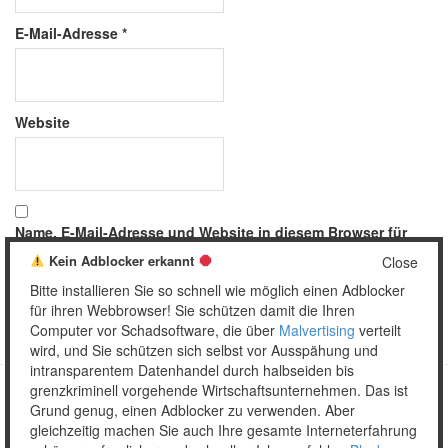
E-Mail-Adresse
*
Website
Name, E-Mail-Adresse und Website in diesem Browser für
meinen nächsten Kommentar speichern.
Kein Adblocker erkannt
Close
Bitte installieren Sie so schnell wie möglich einen Adblocker
für ihren Webbrowser! Sie schützen damit die Ihren
Computer vor Schadsoftware, die über
Malvertising
verteilt
wird, und Sie schützen sich selbst vor Ausspähung und
intransparentem Datenhandel durch halbseiden bis
grenzkriminell vorgehende Wirtschaftsunternehmen. Das ist
Grund genug, einen Adblocker zu verwenden. Aber
Copyright © 2026 Unser täglich Spam.
gleichzeitig machen Sie auch Ihre gesamte Interneterfahrung
Mobile
WordPress Theme by themehall.com