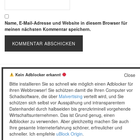
Name, E-Mail-Adresse und Website in diesem Browser für
meinen nächsten Kommentar speichern.
Kein Adblocker erkannt
Close
Copyright © 2026 Unser täglich Spam.
Bitte installieren Sie so schnell wie möglich einen Adblocker für
Mobile
WordPress Theme by themehall.com
ihren Webbrowser! Sie schützen damit die Ihren Computer vor
Schadsoftware, die über
Malvertising
verteilt wird, und Sie
schützen sich selbst vor Ausspähung und intransparentem
Datenhandel durch halbseiden bis grenzkriminell vorgehende
Wirtschaftsunternehmen. Das ist Grund genug, einen
Adblocker zu verwenden. Aber gleichzeitig machen Sie auch
Ihre gesamte Interneterfahrung schöner, erfreulicher und
schneller. Ich empfehle
uBlock Origin
.