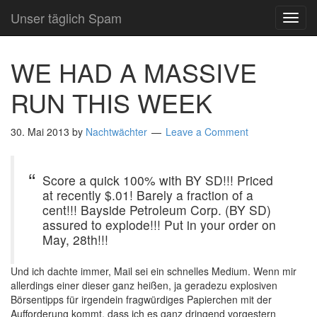
Unser täglich Spam
TOG
NAVI
WE HAD A MASSIVE
RUN THIS WEEK
30. Mai 2013
by
Nachtwächter
Leave a Comment
Score a quick 100% with BY SD!!! Priced
at recently $.01! Barely a fraction of a
cent!!! Bayside Petroleum Corp. (BY SD)
assured to explode!!! Put in your order on
May, 28th!!!
Und ich dachte immer, Mail sei ein schnelles Medium. Wenn mir
allerdings einer dieser ganz heißen, ja geradezu explosiven
Börsentipps für irgendein fragwürdiges Papierchen mit der
Aufforderung kommt, dass ich es ganz dringend vorgestern