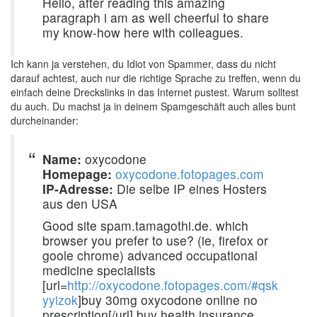
Hello, after reading this amazing
paragraph i am as well cheerful to share
my know-how here with colleagues.
Ich kann ja verstehen, du Idiot von Spammer, dass du nicht
darauf achtest, auch nur die richtige Sprache zu treffen, wenn du
einfach deine Dreckslinks in das Internet pustest. Warum solltest
du auch. Du machst ja in deinem Spamgeschäft auch alles bunt
durcheinander:
Name:
oxycodone
Homepage:
oxycodone.fotopages.com
IP-Adresse:
Die selbe IP eines Hosters
aus den USA
Good site spam.tamagothi.de. which
browser you prefer to use? (ie, firefox or
goole chrome) advanced occupational
medicine specialists
[url=
http://oxycodone.fotopages.com/#qsk
yyizok
]buy 30mg oxycodone online no
prescription[/url] buy health insurance