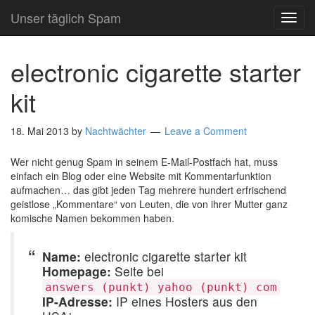
Unser täglich Spam
TOG
NAVI
electronic cigarette starter
kit
18. Mai 2013
by
Nachtwächter
Leave a Comment
Wer nicht genug Spam in seinem E-Mail-Postfach hat, muss
einfach ein Blog oder eine Website mit Kommentarfunktion
aufmachen… das gibt jeden Tag mehrere hundert erfrischend
geistlose „Kommentare“ von Leuten, die von ihrer Mutter ganz
komische Namen bekommen haben.
Name:
electronic cigarette starter kit
Homepage:
Seite bei
answers (punkt) yahoo (punkt) com
IP-Adresse:
IP eines Hosters aus den