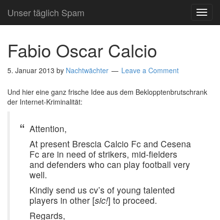
Unser täglich Spam
TOG
NAVI
Fabio Oscar Calcio
5. Januar 2013
by
Nachtwächter
Leave a Comment
Und hier eine ganz frische Idee aus dem Beklopptenbrutschrank
der Internet-Kriminalität:
Attention,
At present Brescia Calcio Fc and Cesena
Fc are in need of strikers, mid-fielders
and defenders who can play football very
well.
Kindly send us cv’s of young talented
players in other [
sic!
] to proceed.
Regards,