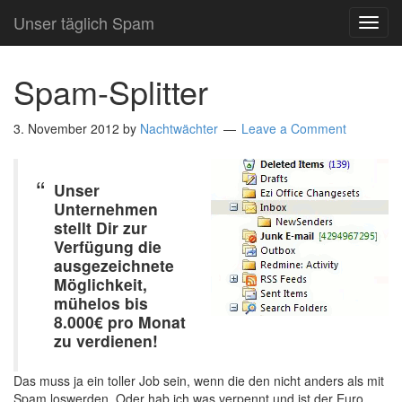
Unser täglich Spam
TOG
NAVI
Spam-Splitter
3. November 2012
by
Nachtwächter
Leave a Comment
Unser
Unternehmen
stellt Dir zur
Verfügung die
ausgezeichnete
Möglichkeit,
mühelos bis
8.000€ pro Monat
zu verdienen!
Das muss ja ein toller Job sein, wenn die den nicht anders als mit
Spam loswerden. Oder hab ich was verpennt und ist der Euro