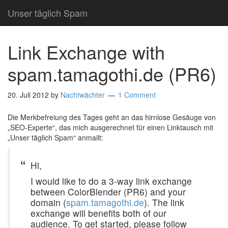
Unser täglich Spam
Link Exchange with
spam.tamagothi.de (PR6)
20. Juli 2012
by
Nachtwächter
1 Comment
Die Merkbefreiung des Tages geht an das hirnlose Gesäuge von
„SEO-Experte“, das mich ausgerechnet für einen Linktausch mit
„Unser täglich Spam“ anmailt:
Hi,
I would like to do a 3-way link exchange
between ColorBlender (PR6) and your
domain (
spam.tamagothi.de
). The link
exchange will benefits both of our
audience. To get started, please follow