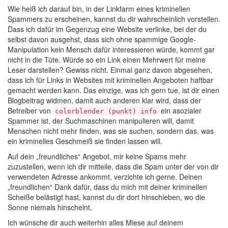
Wie heiß ich darauf bin, in der Linkfarm eines kriminellen
Spammers zu erscheinen, kannst du dir wahrscheinlich vorstellen.
Dass ich dafür im Gegenzug eine Website verlinke, bei der du
selbst davon ausgehst, dass sich ohne spammige Google-
Manipulation kein Mensch dafür interessieren würde, kommt gar
nicht in die Tüte. Würde so ein Link einen Mehrwert für meine
Leser darstellen? Gewiss nicht. Einmal ganz davon abgesehen,
dass ich für Links in Websites mit kriminellen Angeboten haftbar
gemacht werden kann. Das einzige, was ich gern tue, ist dir einen
Blogbeitrag widmen, damit auch anderen klar wird, dass der
Betreiber von
ein asozialer
colorblender (punkt) info
Spammer ist, der Suchmaschinen manipulieren will, damit
Menschen nicht mehr finden, was sie suchen, sondern das, was
ein kriminelles Geschmeiß sie finden lassen will.
Auf dein „freundliches“ Angebot, mir keine Spams mehr
zuzustellen, wenn ich dir mitteile, dass die Spam unter der von dir
verwendeten Adresse ankommt, verzichte ich gerne. Deinen
„freundlichen“ Dank dafür, dass du mich mit deiner kriminellen
Scheiße belästigt hast, kannst du dir dort hinschieben, wo die
Sonne niemals hinscheint.
Ich wünsche dir auch weiterhin alles Miese auf deinem