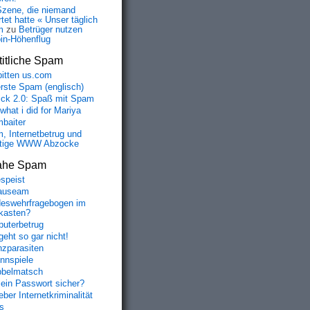
Szene, die niemand
tet hatte « Unser täglich
m
zu
Betrüger nutzen
oin-Höhenflug
itliche Spam
bitten us.com
erste Spam (englisch)
fick 2.0: Spaß mit Spam
 what i did for Mariya
baiter
, Internetbetrug und
tige WWW Abzocke
ahe Spam
speist
auseam
eswehrfragebogen im
fkasten?
uterbetrug
geht so gar nicht!
nzparasiten
nnspiele
belmatsch
mein Passwort sicher?
ber Internetkriminalität
s