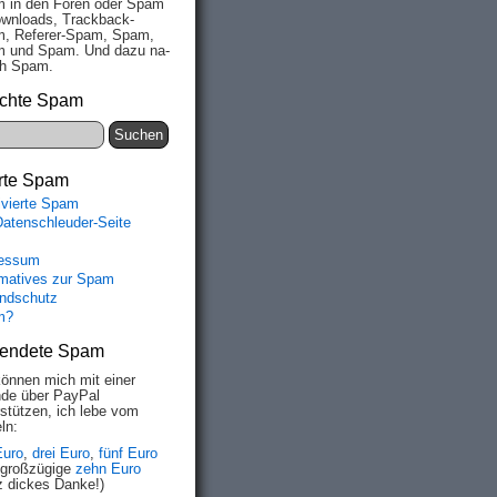
 in den Fo­ren oder Spam
wn­loads, Track­back-
, Re­fe­rer-Spam, Spam,
 und Spam. Und da­zu na­
ich Spam.
chte Spam
rte Spam
ivierte Spam
Datenschleuder-Seite
essum
rmatives zur Spam
ndschutz
m?
endete Spam
können mich mit einer
de über PayPal
rstützen, ich lebe vom
ln:
Euro
,
drei Euro
,
fünf Euro
 großzügige
zehn Euro
z dickes Danke!)