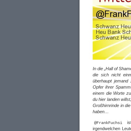
In die „Hall of Sha
die sich nicht ei
überhaupt jemand z
Opfer ihrer Spammas
einem die Worte zu
du hier landen will
Großhirnrinde in d
haben…
ist
@FrankFuchsi
irgendwelchen Leute