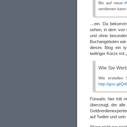
Bin auf neue
#
verdienen kann
…ein. Da bekommt 
sehen, in dem von 
und ohne besonder
Buchangeboten wie „
dieses Blog ein t
twittriger Kürze mit
Wie Sie Werb
Wie erstellen
http://goo.gl/Q4
Fürwahr, hier tritt
überzeugt, der alle
Geldverdienexperten
auf Twitter und sei
Wenn nicht gar noch