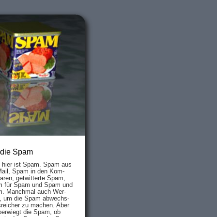
 die Spam
s hier ist Spam. Spam aus
Mail, Spam in den Kom­
aren, ge­twit­ter­te Spam,
 für Spam und Spam und
. Manch­mal auch Wer­
, um die Spam ab­wechs­
­reich­er zu mach­en. Aber
ber­wiegt die Spam, ob