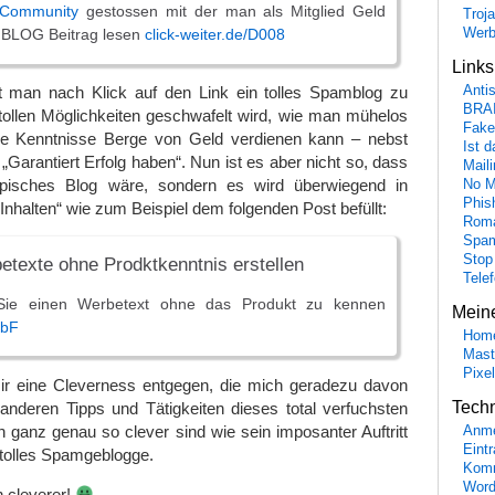
Community
gestossen mit der man als Mitglied Geld
Troj
Wer
 BLOG Beitrag lesen
click-weiter.de/D008
Link
man nach Klick auf den Link ein tolles Spamblog zu
Anti
BRA
tollen Möglichkeiten geschwafelt wird, wie man mühelos
Fake
e Kenntnisse Berge von Geld verdienen kann – nebst
Ist 
Garantiert Erfolg haben“. Nun ist es aber nicht so, dass
Maili
ypisches Blog wäre, sondern es wird überwiegend in
No M
Phis
 „Inhalten“ wie zum Beispiel dem folgenden Post befüllt:
Roma
Spa
Stop
etexte ohne Prodktkenntnis erstellen
Tele
 Sie einen Werbetext ohne das Produkt zu kennen
Mein
lbF
Hom
Mast
Pixe
 mir eine Cleverness entgegen, die mich geradezu davon
Tech
 anderen Tipps und Tätigkeiten dieses total verfuchsten
 ganz genau so clever sind wie sein imposanter Auftritt
Anme
Eint
n tolles Spamgeblogge.
Komm
Word
 cleverer!