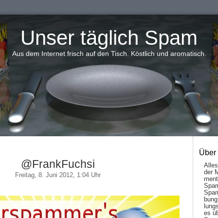
Unser täglich Spam
Aus dem Internet frisch auf den Tisch. Köstlich und aromatisch.
Über
@FrankFuchsi
Alle
der 
Freitag, 8. Juni 2012, 1:04 Uhr
men­t
Spam
Spam
bung
lungs
es ü