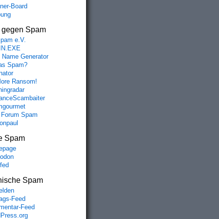
aner-Board
bung
s gegen Spam
spam e.V.
IN.EXE
 Name Generator
das Spam?
nator
ore Ransom!
hingradar
nceScambaiter
mgourmet
 Forum Spam
fonpaul
e Spam
epage
odon
lfed
nische Spam
lden
rags-Feed
entar-Feed
Press.org