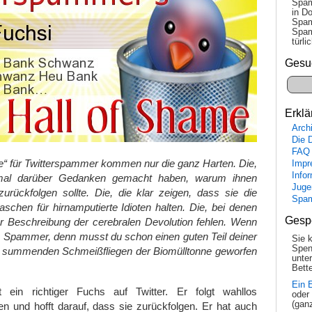
Spam
in Do
Spam
Spam
tür­l
Gesu
Erklä
Arch
Die 
FAQ
me“ für Twitterspammer kommen nur die ganz Harten. Die,
Impr
Info
nmal darüber Gedanken gemacht haben, warum ihnen
Juge
urückfolgen sollte. Die, die klar zeigen, dass sie die
Spa
chen für hirnamputierte Idioten halten. Die, bei denen
Gesp
r Beschreibung der cerebralen Devolution fehlen. Wenn
st, Spammer, denn musst du schon einen guten Teil deiner
Sie 
Spen
ie summenden Schmeißfliegen der Biomülltonne geworfen
unte
Bette
Ein 
 ein richtiger Fuchs auf Twitter. Er folgt wahllos
oder
(gan
n und hofft darauf, dass sie zurückfolgen. Er hat auch