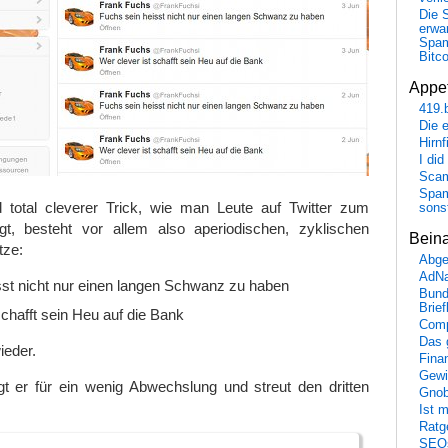
Die 
erwar
Spa
Bitc
Appet
419.
Die 
Hirn
I did
Scam
Spam
 total cleverer Trick, wie man Leute auf Twitter zum
sons
t, besteht vor allem also aperiodischen, zyklischen
Bein
tze:
Abge
AdN
sst nicht nur einen langen Schwanz zu haben
Bund
Brie
schafft sein Heu auf die Bank
Comp
Das 
eder.
Fina
Gewi
 er für ein wenig Abwechslung und streut den dritten
Gnob
Ist 
Ratge
SEO