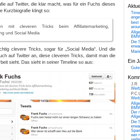
afie auf Twitter, die klar macht, was für ein Fuchs dieses
Aktu
le Kurzbiografie klingt so:
Time
ange
best 
n mit cleveren Tricks beim Affiliatemarketing,
arou
Allg
ng und Social Media
BM
Die 
erwar
chtig clevere Tricks, sogar für „Social Media“. Und die
Mari
ch auf Twitter an, diese cleveren Tricks, damit man die
Ein J
rbeit sieht. Das sieht in seiner Timeline so aus:
Gute
Komm
J.R.
Wer
P.C.
Wer
Allg
BMW 
Der 
Allg
Die 
erwar
Spa
wer n
verli