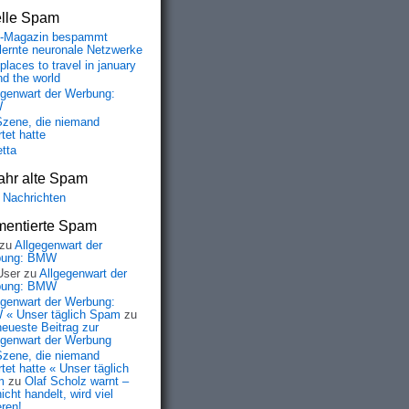
elle Spam
-Magazin bespammt
lernte neuronale Netzwerke
places to travel in january
nd the world
egenwart der Werbung:
W
Szene, die niemand
tet hatte
etta
ahr alte Spam
 Nachrichten
entierte Spam
zu
Allgegenwart der
bung: BMW
User
zu
Allgegenwart der
bung: BMW
egenwart der Werbung:
« Unser täglich Spam
zu
neueste Beitrag zur
egenwart der Werbung
Szene, die niemand
tet hatte « Unser täglich
m
zu
Olaf Scholz warnt –
icht handelt, wird viel
eren!