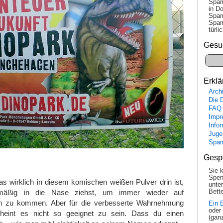
Spam
in Do
Spam
Spam
tür­l
Gesu
Erklä
Arch
Die 
FAQ
Impr
Info
Juge
Spa
Gesp
Sie 
Spen
was wirklich in diesem komischen weißen Pulver drin ist,
unte
lmäßig in die Nase ziehst, um immer wieder auf
Bette
en zu kommen. Aber für die verbesserte Wahrnehmung
Ein 
oder
scheint es nicht so geeignet zu sein. Dass du einen
(gan