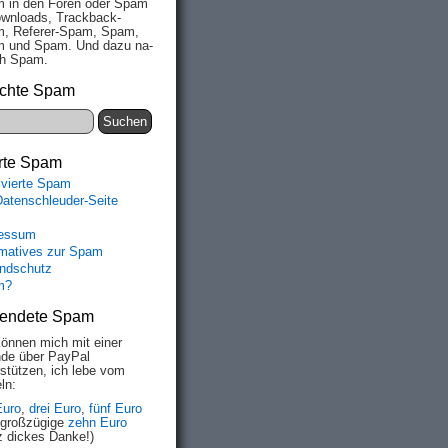
 in den Fo­ren oder Spam
wn­loads, Track­back-
, Re­fe­rer-Spam, Spam,
 und Spam. Und da­zu na­
ich Spam.
chte Spam
rte Spam
ivierte Spam
Datenschleuder-Seite
essum
rmatives zur Spam
ndschutz
m?
endete Spam
können mich mit einer
de über PayPal
rstützen, ich lebe vom
ln:
Euro
,
drei Euro
,
fünf Euro
 großzügige
zehn Euro
z dickes Danke!)