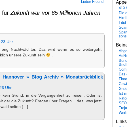
Lieber Freund.
Appet
419.
 für
Zukunft war vor 65 Millionen Jahren
Die 
Hirn
I did
Scam
Spam
sons
:23 Uhr
Bein
 eng Nachtwächter. Das wird wenn es so weitergeht
Abge
klich unsere Zukunft sein
.
AdN
Bund
Brie
Comp
Das 
 Hannover » Blog Archiv » Monatsrückblick
Fina
Gewi
:26 Uhr
Gnob
Ist 
e kein Grund, in die Vergangenheit zu reisen. Oder ist
Ratge
it gar die Zukunft? Fragen über Fragen… das, was jetzt
SEO
rwald selten […]
Troj
Wer
Link