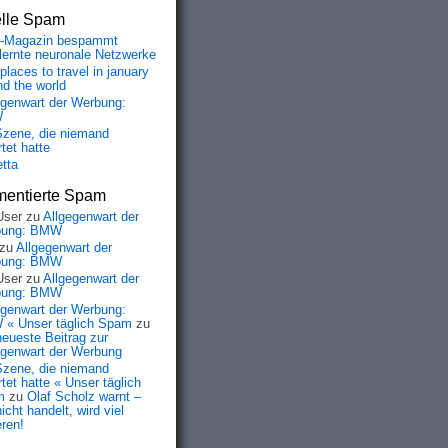
elle Spam
-Magazin bespammt
lernte neuronale Netzwerke
places to travel in january
nd the world
egenwart der Werbung:
W
Szene, die niemand
tet hatte
etta
entierte Spam
User
zu
Allgegenwart der
bung: BMW
zu
Allgegenwart der
bung: BMW
User
zu
Allgegenwart der
bung: BMW
egenwart der Werbung:
« Unser täglich Spam
zu
neueste Beitrag zur
egenwart der Werbung
Szene, die niemand
tet hatte « Unser täglich
m
zu
Olaf Scholz warnt –
icht handelt, wird viel
eren!