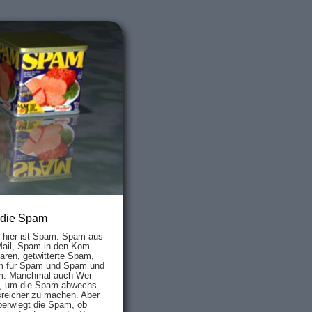
 die Spam
s hier ist Spam. Spam aus
Mail, Spam in den Kom­
aren, ge­twit­ter­te Spam,
 für Spam und Spam und
. Manch­mal auch Wer­
, um die Spam ab­wechs­
­reich­er zu mach­en. Aber
ber­wiegt die Spam, ob