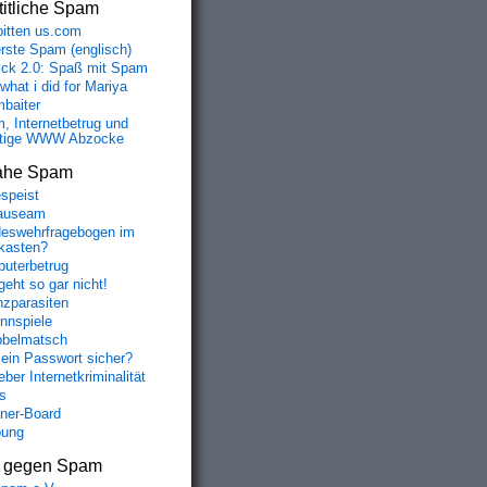
itliche Spam
bitten us.com
erste Spam (englisch)
fick 2.0: Spaß mit Spam
 what i did for Mariya
baiter
, Internetbetrug und
tige WWW Abzocke
ahe Spam
speist
auseam
eswehrfragebogen im
fkasten?
uterbetrug
geht so gar nicht!
nzparasiten
nnspiele
belmatsch
mein Passwort sicher?
ber Internetkriminalität
s
aner-Board
bung
s gegen Spam