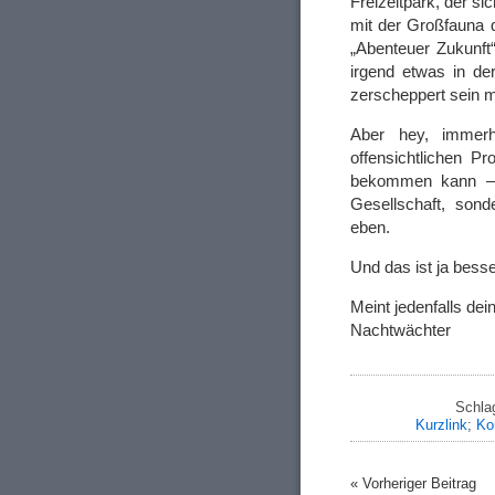
Freizeitpark, der s
mit der Großfauna
„Abenteuer Zukunft“ 
irgend etwas in der
zerscheppert sein 
Aber hey, immer
offensichtlichen P
bekommen kann – w
Gesellschaft, sond
eben.
Und das ist ja besse
Meint jedenfalls dei
Nachtwächter
Schla
Kurzlink
;
Ko
« Vorheriger Beitrag