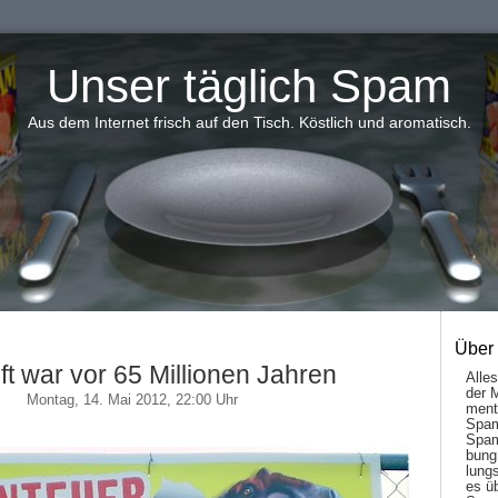
Unser täglich Spam
Aus dem Internet frisch auf den Tisch. Köstlich und aromatisch.
Über
t war vor 65 Millionen Jahren
Alle
der 
Montag, 14. Mai 2012, 22:00 Uhr
men­t
Spam
Spam
bung
lungs
es ü