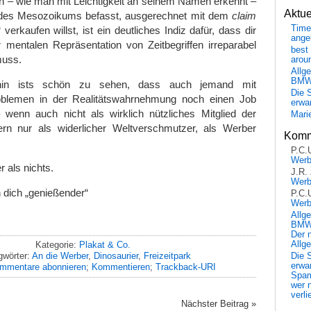
ich – wie man mit Leichtigkeit an seinem Namen erkennt –
Aktu
 des Mesozoikums befasst, ausgerechnet mit dem
claim
Time
verkaufen willst, ist ein deutliches Indiz dafür, dass dir
ange
 mentalen Repräsentation von Zeitbegriffen irreparabel
best 
muss.
arou
Allg
BM
hin ists schön zu sehen, dass auch jemand mit
Die 
roblemen in der Realitätswahrnehmung noch einen Job
erwar
enn auch nicht als wirklich nützliches Mitglied der
Mari
ern nur als widerlicher Weltverschmutzer, als Werber
Komm
P.C.
Wer
r als nichts.
J.R.
Wer
n dich „genießender“
P.C.
Wer
Allg
BMW 
Der 
Allg
Kategorie:
Plakat & Co.
gwörter:
An die Werber
,
Dinosaurier
,
Freizeitpark
Die 
erwar
mmentare abonnieren
;
Kommentieren
;
Trackback-URI
Spa
wer n
verli
Nächster Beitrag »