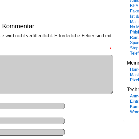
Anti
BRA
Fake
Ist 
Maili
en Kommentar
No M
Phis
 wird nicht veröffentlicht.
Erforderliche Felder sind mit
Roma
Spa
Stop
mmentar
*
Tele
Mein
Hom
Mast
Pixe
Tech
Anme
Eint
Komm
Word