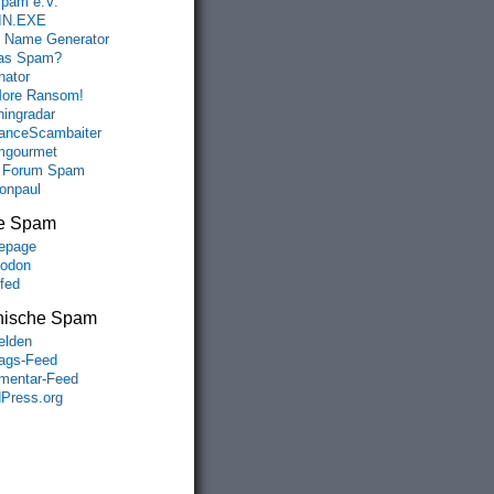
spam e.V.
IN.EXE
 Name Generator
das Spam?
nator
ore Ransom!
hingradar
nceScambaiter
mgourmet
 Forum Spam
fonpaul
e Spam
epage
odon
lfed
nische Spam
lden
rags-Feed
entar-Feed
Press.org