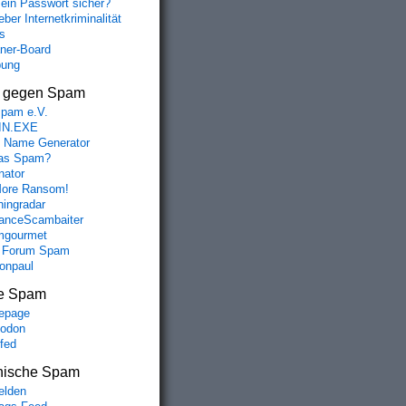
mein Passwort sicher?
ber Internetkriminalität
s
aner-Board
bung
s gegen Spam
spam e.V.
IN.EXE
 Name Generator
das Spam?
nator
ore Ransom!
hingradar
nceScambaiter
mgourmet
 Forum Spam
fonpaul
e Spam
epage
odon
lfed
nische Spam
lden