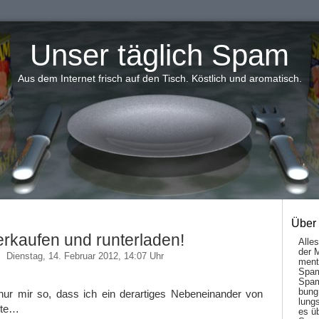
Unser täglich Spam
Aus dem Internet frisch auf den Tisch. Köstlich und aromatisch.
Über
erkaufen und runterladen!
Alle
der 
Dienstag, 14. Februar 2012, 14:07 Uhr
men­t
Spam
Spam
bung
 nur mir so, dass ich ein derartiges Nebeneinander von
lungs
ite…
es ü