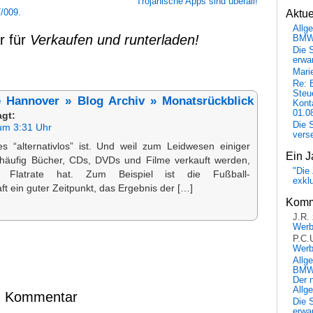
Trojanische Apps sind überall!
/009.
Aktu
Allg
r für
Verkaufen und runterladen!
BM
Die 
erwar
Mari
Re: 
Steu
 Hannover » Blog Archiv » Monatsrückblick
Kont
01.0
agt:
Die 
um 3:31 Uhr
vers
es “alternativlos” ist. Und weil zum Leidwesen einiger
Ein J
u häufig Bücher, CDs, DVDs und Filme verkauft werden,
"Die 
latrate hat. Zum Beispiel ist die Fußball-
exkl
t ein guter Zeitpunkt, das Ergebnis der […]
Komm
J.R.
Wer
P.C.
Wer
Allg
BMW 
Der 
Allg
en Kommentar
Die 
erwar