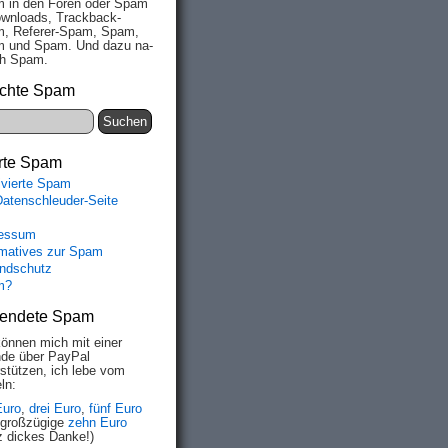
 in den Fo­ren oder Spam
wn­loads, Track­back-
, Re­fe­rer-Spam, Spam,
 und Spam. Und da­zu na­
ich Spam.
chte Spam
rte Spam
ivierte Spam
Datenschleuder-Seite
essum
rmatives zur Spam
ndschutz
m?
endete Spam
können mich mit einer
de über PayPal
rstützen, ich lebe vom
ln:
Euro
,
drei Euro
,
fünf Euro
 großzügige
zehn Euro
z dickes Danke!)