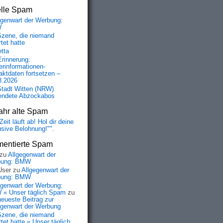
elle Spam
egenwart der Werbung:
W
Szene, die niemand
tet hatte
etta
Erinnerung:
erinformationen-
aktdaten fortsetzen –
8.2026
Stadt Witten (NRW)
endete Abzockabos
ahr alte Spam
Zeit läuft ab! Hol dir deine
usive Belohnung!"".
entierte Spam
zu
Allgegenwart der
bung: BMW
User
zu
Allgegenwart der
bung: BMW
egenwart der Werbung:
« Unser täglich Spam
zu
neueste Beitrag zur
egenwart der Werbung
Szene, die niemand
tet hatte « Unser täglich