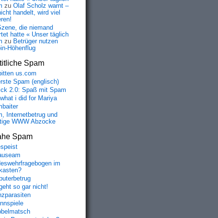
m
zu
Olaf Scholz warnt –
icht handelt, wird viel
eren!
Szene, die niemand
tet hatte « Unser täglich
m
zu
Betrüger nutzen
oin-Höhenflug
itliche Spam
bitten us.com
erste Spam (englisch)
fick 2.0: Spaß mit Spam
 what i did for Mariya
baiter
, Internetbetrug und
tige WWW Abzocke
ahe Spam
speist
auseam
eswehrfragebogen im
fkasten?
uterbetrug
geht so gar nicht!
nzparasiten
nnspiele
belmatsch