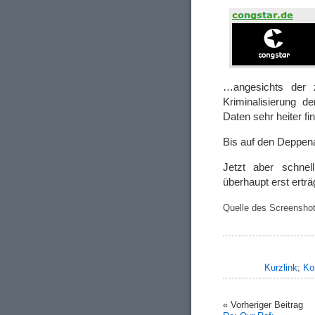
…angesichts der z
Kriminalisierung de
Daten sehr heiter fi
Bis auf den Deppen
Jetzt aber schnell
überhaupt erst ertr
Quelle des Screenshot
Kurzlink
;
Ko
« Vorheriger Beitrag