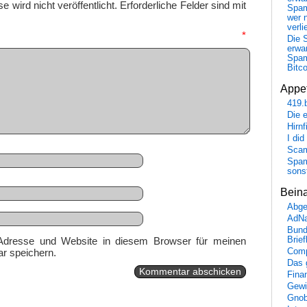
 wird nicht veröffentlicht.
Erforderliche Felder sind mit
Spa
wer n
verli
mmentar
*
Die 
erwar
Spa
Bitc
Appet
419.
Die 
Hirn
I did
Scam
Spam
sons
Bein
Abge
AdN
Bund
Brie
Adresse und Website in diesem Browser für meinen
Comp
r speichern.
Das 
Fina
Gewi
Gnob