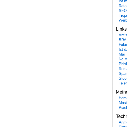
Ist 
Ratge
SEO
Troj
Wer
Link
Anti
BRA
Fake
Ist 
Maili
No M
Phis
Roma
Spa
Stop
Tele
Mein
Hom
Mast
Pixe
Tech
Anme