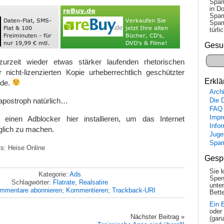
Spam
in Do
Spam
Spam
tür­l
Gesu
urzeit wieder etwas stärker laufenden rhetorischen
r nicht-lizenzierten Kopie urheberrechtlich geschützter
Erklä
nde.
Arch
apostroph natürlich…
Die 
FAQ
Impr
 einen Adblocker hier installieren, um das Internet
Info
äglich zu machen.
Juge
Spa
s: Heise Online
Gesp
Sie 
Kategorie:
Ads
Spen
Schlagwörter:
Flatrate
,
Realsatire
unte
mmentare abonnieren
;
Kommentieren
;
Trackback-URI
Bette
Ein 
oder
Nächster Beitrag »
(gan