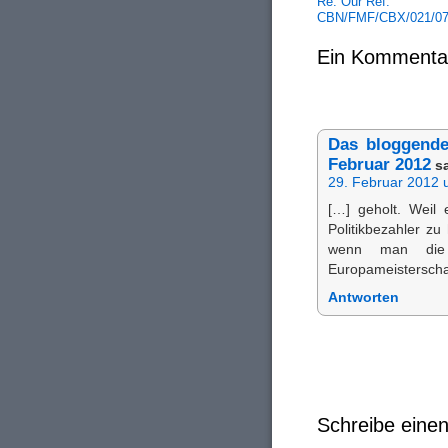
Re: Our Ref:
CBN/FMF/CBX/021/07
Ein Kommenta
Das bloggende
Februar 2012
s
29. Februar 2012 
[…] geholt. Weil 
Politikbezahler z
wenn man die F
Europameisterschaf
Antworten
Schreibe ein