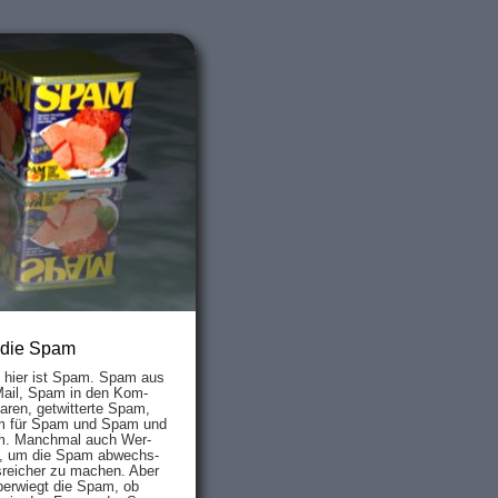
 die Spam
s hier ist Spam. Spam aus
Mail, Spam in den Kom­
aren, ge­twit­ter­te Spam,
 für Spam und Spam und
. Manch­mal auch Wer­
, um die Spam ab­wechs­
­reich­er zu mach­en. Aber
ber­wiegt die Spam, ob