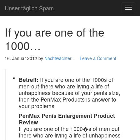
Unser täglich Spam
TOG
NAVI
If you are one of the
1000…
16. Januar 2012
by
Nachtwächter
Leave a Comment
Betreff:
If you are one of the 1000s of
men out there who are living a life of
unhappiness because of your penis size,
then the PenMax Products is answer to
your problems
PenMax Penis Enlargement Product
Review
If you are one of the 1000�s of men out
there who are living a life of unhappiness