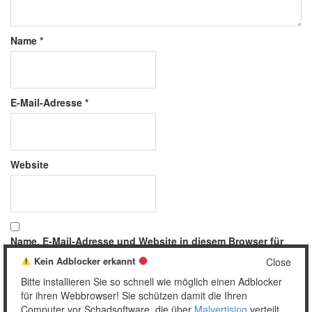
Name
*
E-Mail-Adresse
*
Website
Name, E-Mail-Adresse und Website in diesem Browser für
meinen nächsten Kommentar speichern.
Kein Adblocker erkannt
Close
Bitte installieren Sie so schnell wie möglich einen Adblocker
für ihren Webbrowser! Sie schützen damit die Ihren
Computer vor Schadsoftware, die über
Malvertising
verteilt