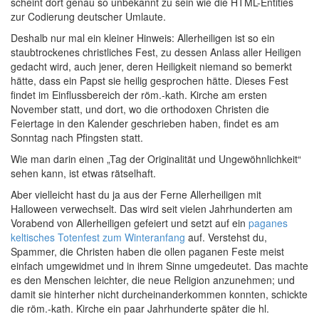
scheint dort genau so unbekannt zu sein wie die HTML-Entities
zur Codierung deutscher Umlaute.
Deshalb nur mal ein kleiner Hinweis: Allerheiligen ist so ein
staubtrockenes christliches Fest, zu dessen Anlass aller Heiligen
gedacht wird, auch jener, deren Heiligkeit niemand so bemerkt
hätte, dass ein Papst sie heilig gesprochen hätte. Dieses Fest
findet im Einflussbereich der röm.-kath. Kirche am ersten
November statt, und dort, wo die orthodoxen Christen die
Feiertage in den Kalender geschrieben haben, findet es am
Sonntag nach Pfingsten statt.
Wie man darin einen „Tag der Originalität und Ungewöhnlichkeit“
sehen kann, ist etwas rätselhaft.
Aber vielleicht hast du ja aus der Ferne Allerheiligen mit
Halloween verwechselt. Das wird seit vielen Jahrhunderten am
Vorabend von Allerheiligen gefeiert und setzt auf ein
paganes
keltisches Totenfest zum Winteranfang
auf. Verstehst du,
Spammer, die Christen haben die ollen paganen Feste meist
einfach umgewidmet und in ihrem Sinne umgedeutet. Das machte
es den Menschen leichter, die neue Religion anzunehmen; und
damit sie hinterher nicht durcheinanderkommen konnten, schickte
die röm.-kath. Kirche ein paar Jahrhunderte später die hl.