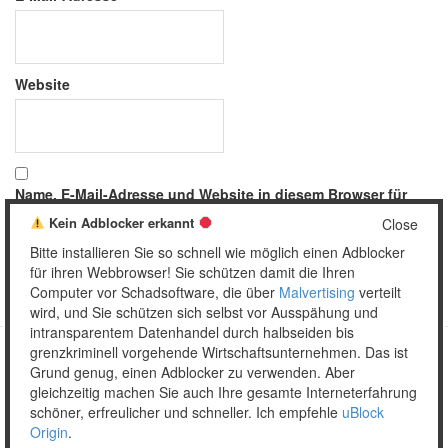
Website
Name, E-Mail-Adresse und Website in diesem Browser für
meinen nächsten Kommentar speichern.
Kein Adblocker erkannt
Close
Bitte installieren Sie so schnell wie möglich einen Adblocker
für ihren Webbrowser! Sie schützen damit die Ihren
Computer vor Schadsoftware, die über
Malvertising
verteilt
wird, und Sie schützen sich selbst vor Ausspähung und
intransparentem Datenhandel durch halbseiden bis
grenzkriminell vorgehende Wirtschaftsunternehmen. Das ist
Grund genug, einen Adblocker zu verwenden. Aber
Copyright © 2026 Unser täglich Spam.
gleichzeitig machen Sie auch Ihre gesamte Interneterfahrung
Mobile
WordPress Theme by themehall.com
schöner, erfreulicher und schneller. Ich empfehle
uBlock
Origin
.