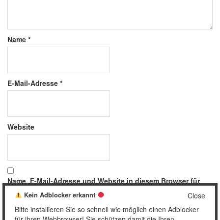
Name
*
E-Mail-Adresse
*
Website
Name, E-Mail-Adresse und Website in diesem Browser für
meinen nächsten Kommentar speichern.
Kein Adblocker erkannt
Close
Bitte installieren Sie so schnell wie möglich einen Adblocker
für ihren Webbrowser! Sie schützen damit die Ihren