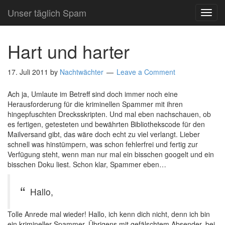
Unser täglich Spam
TOG
NAVI
Hart und harter
17. Juli 2011
by
Nachtwächter
Leave a Comment
Ach ja, Umlaute im Betreff sind doch immer noch eine
Herausforderung für die kriminellen Spammer mit ihren
hingepfuschten Drecksskripten. Und mal eben nachschauen, ob
es fertigen, getesteten und bewährten Bibliothekscode für den
Mailversand gibt, das wäre doch echt zu viel verlangt. Lieber
schnell was hinstümpern, was schon fehlerfrei und fertig zur
Verfügung steht, wenn man nur mal ein bisschen googelt und ein
bisschen Doku liest. Schon klar, Spammer eben…
Hallo,
Tolle Anrede mal wieder! Hallo, ich kenn dich nicht, denn ich bin
ein krimineller Spammer. Übrigens mit gefälschtem Absender, bei